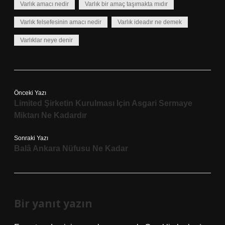
Varlık amacı nedir
Varlık bir amaç taşımakta mıdır
Varlık felsefesinin amacı nedir
Varlık ideadır ne demek
Varlıklar neye denir
Önceki Yazı
Limited Şirketin Kurulması Için Asgari Sermaye
Miktarı Ne Kadardır
Sonraki Yazı
Balâ Ankara Nüfusu Ne Kadar
Bir yanıt yazın