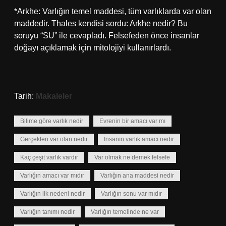
*Arkhe: Varlığın temel maddesi, tüm varlıklarda var olan
maddedir. Thales kendisi sordu: Arkhe nedir? Bu
soruyu “SU” ile cevapladı. Felsefeden önce insanlar
doğayı açıklamak için mitolojiyi kullanırlardı.
Tarih:
Makaleler
Bilime göre varlık nedir
Evrenin bir amacı var mı
Gerçekten var olan nedir
İnsanın varlık amacı nedir
Kaç çeşit varlık vardır
Var olmak ne demek felsefe
Varlığın amacı var mıdır
Varlığın ana maddesi nedir
Varlığın ilk nedeni nedir
Varlığın sonu var mıdır
Varlığın tanımı nedir
Varlığın temelinde ne var