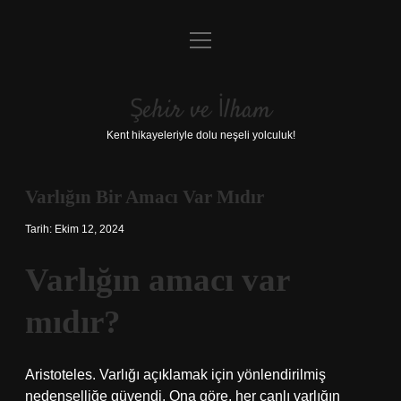
menüyü
Anasayfa
aç
Gizlilik Politikası
Şehir ve İlham
Yasal Uyarı
Kent hikayeleriyle dolu neşeli yolculuk!
Hakkımızda
Varlığın Bir Amacı Var Mıdır
Tarih: Ekim 12, 2024
Varlığın amacı var
mıdır?
Aristoteles. Varlığı açıklamak için yönlendirilmiş
nedenselliğe güvendi. Ona göre, her canlı varlığın