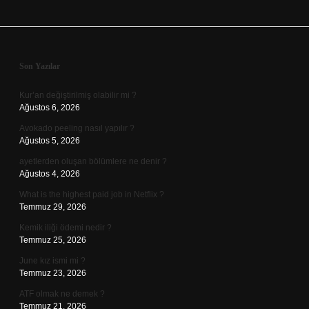
Sidebar
Son Yazılar
Kur’an değiştirilmiş olabilir mi ?
Ağustos 6, 2026
Avokado peeling nasıl yapılır ?
Ağustos 5, 2026
ayetlerden oluşan bölümlere ne denir ?
Ağustos 4, 2026
What is the highest paid job in Netflix ?
Temmuz 29, 2026
Kemik iliği ödemi nedir ?
Temmuz 25, 2026
June kız ismi mi ?
Temmuz 23, 2026
ATF olmak ne demek ?
Temmuz 21, 2026