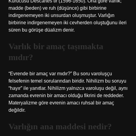
Kurucusu Descartes’tır (1596-1650). Ona göre varlık;
madde (beden) ve ruh (düşünce) gibi birbirine
indirgenemeyen iki unsurdan oluşmuştur. Varlığın
birbirine indirgenemeyen iki cevherden oluştuğunu ileri
süren bu görüşe düalizm denir.
Varlık bir amaç taşımakta
mıdır?
“Evrende bir amaç var mıdır?” Bu soru varoluşçu
felsefenin temel sorularından biridir. Nihilizm bu soruyu
“hayır” ile yanıtlar. Nihilizm yalnızca varoluşu değil, aynı
zamanda evrenin bir amacı olduğu fikrini de reddeder.
Materyalizme göre evrenin amacı ruhsal bir amaç
değildir.
Varlığın ana maddesi nedir?