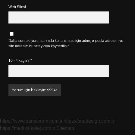
Web Sitesi
Daha sonraki yorumlarımda kullanılması için adım, e-posta adresim ve
site adresim bu tarayıcıya kaydedilsin.
10 - 4 kaçtır?
*
https://www.dansforum.com.tr
https://onadesign.com.tr
https://medikalkolej.com.tr
Sitemap