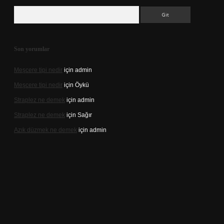
Arama
Son yorumlar
Meşcere tipi nedir
için
admin
Meşcere tipi nedir
için
Öykü
Straplez ne demek
için
admin
Straplez ne demek
için
Sağır
Azık düzmek ne demek
için
admin
et/