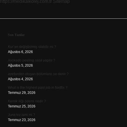
https://medikalkolej.com.tr
Sitemap
Sidebar
Son Yazılar
Kur’an değiştirilmiş olabilir mi ?
Ağustos 6, 2026
Avokado peeling nasıl yapılır ?
Ağustos 5, 2026
ayetlerden oluşan bölümlere ne denir ?
Ağustos 4, 2026
What is the highest paid job in Netflix ?
Temmuz 29, 2026
Kemik iliği ödemi nedir ?
Temmuz 25, 2026
June kız ismi mi ?
Temmuz 23, 2026