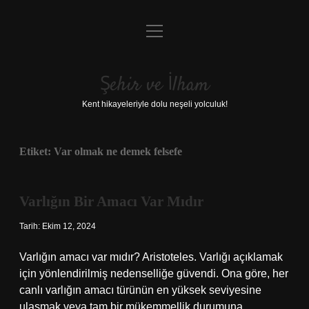
menüyü
Anasayfa
aç
Gizlilik Politikası
Şehir ve İlham
Yasal Uyarı
Kent hikayeleriyle dolu neşeli yolculuk!
Hakkımızda
Etiket:
Var olmak ne demek felsefe
Varlığın Bir Amacı Var Mıdır
Tarih: Ekim 12, 2024
Varlığın amacı var mıdır? Aristoteles. Varlığı açıklamak
için yönlendirilmiş nedenselliğe güvendi. Ona göre, her
canlı varlığın amacı türünün en yüksek seviyesine
ulaşmak veya tam bir mükemmellik durumuna