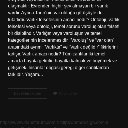
ulaşmaktır. Evrenden hiçbir şey almayan bir varlık
vardır. Ayrıca Tanrı’nın var olduğu görüşüyle ​​de
tutarlıdır. Varlık felsefesinin amacı nedir? Ontoloji, varlık
felsefesi veya ontoloji, temel sorunu varoluş olan felsefi
bir disiplindir. Varlığın veya varoluşun ve temel
kategorilerinin incelenmesidir. “Varoluş” ve “var olan”
arasındaki ayrım; “Varlıktır” ve “Varlık değildir” fikirlerini
tartışır. Varlık amacı nedir? Tüm canlılar iki temel
amaçla hayata getirilir: hayatta kalmak ve büyümek ve
gelişmek. İnsanlar doğası gereği diğer canlılardan
farklıdır. Yaşam…
Varlığın
Devamını okuyun
Yorum Bırak
Bir
Amacı
Var
Mıdır
https://www.dansforum.com.tr
https://onadesign.com.tr