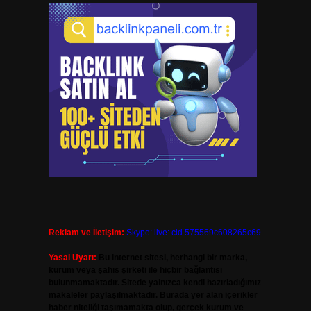
Reklam ve İletişim:
Skype: live:.cid.575569c608265c69
Yasal Uyarı:
Bu internet sitesi, herhangi bir marka,
kurum veya şahıs şirketi ile hiçbir bağlantısı
bulunmamaktadır. Sitede yalnızca kendi hazırladığımız
makaleler paylaşılmaktadır. Burada yer alan içerikler
haber niteliği taşımamakta olup, gerçek kurum ve