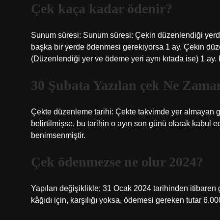
Çek kaça kadar ödenir?
Sunum süresi: Sunum süresi: Çekin düzenlendiği yerd
başka bir yerde ödenmesi gerekiyorsa 1 ay. Çekin dü
(Düzenlendiği yer ve ödeme yeri aynı kıtada ise) 1 ay. F
30 Şubata Yazılan çek Ne Zama
Çekte düzenleme tarihi: Çekte takvimde yer almayan günl
belirtilmişse, bu tarihin o ayın son günü olarak kabul e
benimsenmiştir.
Çek ödenmezse ne olur 2024?
Yapılan değişiklikle; 31 Ocak 2024 tarihinden itibaren
kâğıdı için, karşılığı yoksa, ödemesi gereken tutar 6.00