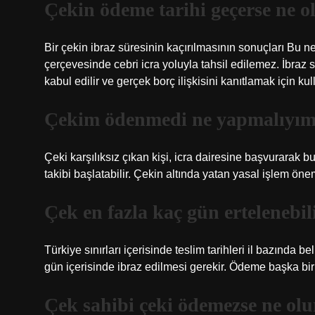
Çekin ödeme tarihi geçerse ne o
Bir çekin ibraz süresinin kaçırılmasının sonuçları Bu ne
çerçevesinde cebri icra yoluyla tahsil edilemez. İbraz 
kabul edilir ve gerçek borç ilişkisini kanıtlamak için kull
Çekim ödenmedi ne yapmalıyı
Çeki karşılıksız çıkan kişi, icra dairesine başvurarak 
takibi başlatabilir. Çekin altında yatan yasal işlem öne
Çek en fazla kaç gün ertelenebil
Türkiye sınırları içerisinde teslim tarihleri ​​il bazınd
gün içerisinde ibraz edilmesi gerekir. Ödeme başka bir
Çek sahibi çeki ödemezse ne olu