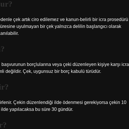
lur?
denle çek artık ciro edilemez ve kanun-belirli bir icra prosedürü
süresine uyulmayan bir çek yalnızca delilin başlangıcı olarak
anılabilir.
m?
bu başvurunun borçlularına veya çeki düzenleyen kişiye karşı icra
mli değildir. Çek, uygunsuz bir borç kabulü türüdür.
ir?
a belirlenir. Çekin düzenlendiği ilde ödenmesi gerekiyorsa çekin 10
 ilde yapılacaksa bu süre 30 gündür.
r?