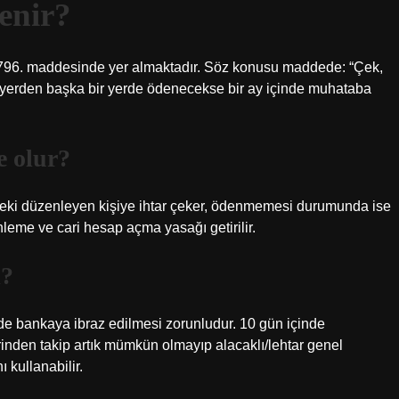
enir?
n 796. maddesinde yer almaktadır. Söz konusu maddede: “Çek,
yerden başka bir yerde ödenecekse bir ay içinde muhataba
e olur?
i düzenleyen kişiye ihtar çeker, ödenmemesi durumunda ise
leme ve cari hesap açma yasağı getirilir.
i?
de bankaya ibraz edilmesi zorunludur. 10 gün içinde
inden takip artık mümkün olmayıp alacaklı/lehtar genel
 kullanabilir.