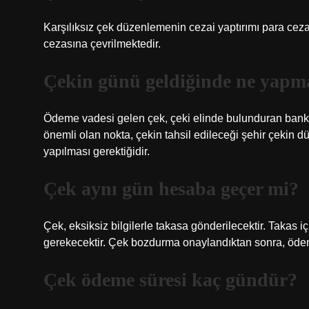
Karşılıksız çek düzenlemenin cezai yaptırımı para ce
cezasına çevrilmektedir.
Çekin günü geldiğinde ne yapm
Ödeme vadesi gelen çek, çeki elinde bulunduran banka
önemli olan nokta, çekin tahsil edileceği şehir çekin d
yapılması gerektiğidir.
Çek aynı gün hesaba geçer mi?
Çek, eksiksiz bilgilerle takasa gönderilecektir. Takas 
gerekecektir. Çek bozdurma onaylandıktan sonra, ödeme 
Çek ödeme süresi kaç gündür?