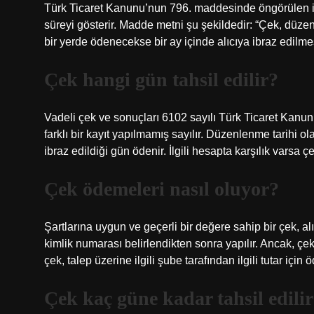
Türk Ticaret Kanunu’nun 796. maddesinde öngörülen ibr
süreyi gösterir. Madde metni şu şekildedir: “Çek, dü
bir yerde ödenecekse bir ay içinde alıcıya ibraz edilmes
Çek hangi gün tahsil edilir?
Vadeli çek ve sonuçları 6102 sayılı Türk Ticaret Kan
farklı bir kayıt yapılmamış sayılır. Düzenlenme tarihi o
ibraz edildiği gün ödenir. İlgili hesapta karşılık varsa ç
Çek ödemeleri nasıl oluyor?
Şartlarına uygun ve geçerli bir değere sahip bir çek, al
kimlik numarası belirlendikten sonra yapılır. Ancak, çe
çek, talep üzerine ilgili şube tarafından ilgili tutar için ö
Çek kaç güne kadar tahsil edili