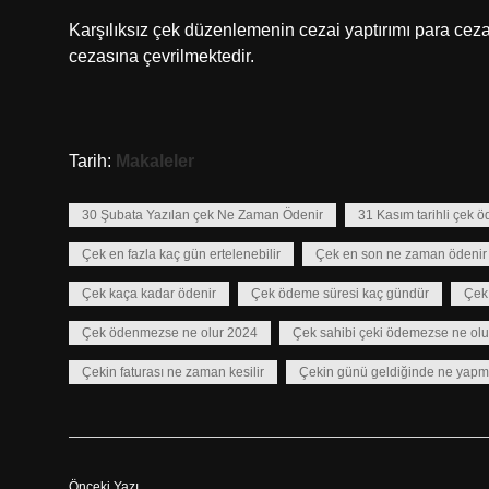
Karşılıksız çek düzenlemenin cezai yaptırımı para ce
cezasına çevrilmektedir.
Tarih:
Makaleler
30 Şubata Yazılan çek Ne Zaman Ödenir
31 Kasım tarihli çek ö
Çek en fazla kaç gün ertelenebilir
Çek en son ne zaman ödenir
Çek kaça kadar ödenir
Çek ödeme süresi kaç gündür
Çek 
Çek ödenmezse ne olur 2024
Çek sahibi çeki ödemezse ne olu
Çekin faturası ne zaman kesilir
Çekin günü geldiğinde ne yapm
Önceki Yazı