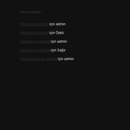
Son yorumlar
Meşcere tipi nedir
için
admin
Meşcere tipi nedir
için
Öykü
Straplez ne demek
için
admin
Straplez ne demek
için
Sağır
Azık düzmek ne demek
için
admin