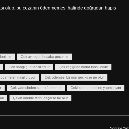
zası olup, bu cezanın ödenmemesi halinde doğrudan hapis
denir mi
Çek aynı gün hesaba geçer mi
Çek hangi gün tahsil edilir
Çek kaç güne kadar tahsil edilir
ödemeleri nasıl oluyor
Çek ödemesi bir gün gecikirse ne olur
r
Çek vadesinden sonra ödenir mi
Çekim ödenmedi ne yapmalıyım
alı
Çekin ödeme tarihi geçerse ne olur
Sonraki Yaz