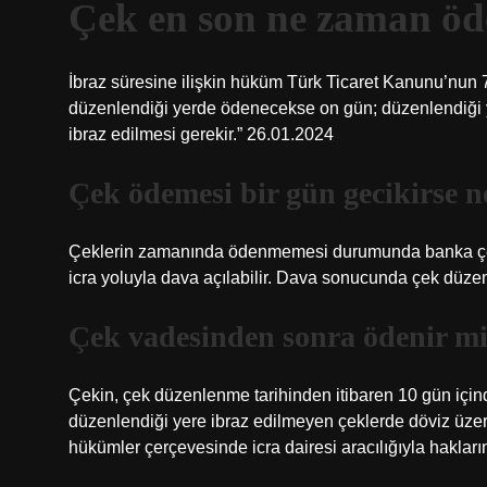
Çek en son ne zaman öd
İbraz süresine ilişkin hüküm Türk Ticaret Kanunu’nu
düzenlendiği yerde ödenecekse on gün; düzenlendiği 
ibraz edilmesi gerekir.” 26.01.2024
Çek ödemesi bir gün gecikirse n
Çeklerin zamanında ödenmemesi durumunda banka çek
icra yoluyla dava açılabilir. Dava sonucunda çek düzen
Çek vadesinden sonra ödenir m
Çekin, çek düzenlenme tarihinden itibaren 10 gün için
düzenlendiği yere ibraz edilmeyen çeklerde döviz üzer
hükümler çerçevesinde icra dairesi aracılığıyla haklarını