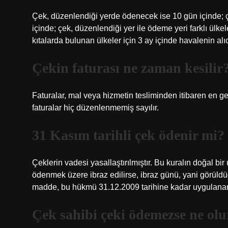
Çek, düzenlendiği yerde ödenecek ise 10 gün içinde; 
içinde; çek, düzenlendiği yer ile ödeme yeri farklı ülkel
kıtalarda bulunan ülkeler için 3 ay içinde havalenin alı
Çekin faturası ne zaman kesilir
Faturalar, mal veya hizmetin tesliminden itibaren en 
faturalar hiç düzenlenmemiş sayılır.
31 Kasım tarihli çek ödenir mi?
Çeklerin vadesi yasallaştırılmıştır. Bu kuralın doğal b
ödenmek üzere ibraz edilirse, ibraz günü, yani görüld
madde, bu hükmü 31.12.2009 tarihine kadar uygulanam
Çek sahibi çeki ödemezse ne olu