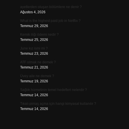
ayetlerden oluşan bölümlere ne denir ?
Ağustos 4, 2026
What is the highest paid job in Netflix ?
Temmuz 29, 2026
Kemik iliği ödemi nedir ?
Temmuz 25, 2026
June kız ismi mi ?
Temmuz 23, 2026
ATF olmak ne demek ?
Temmuz 21, 2026
Üvey aile ne demek ?
Temmuz 19, 2026
Sağlık hizmetinin temel hedefleri nelerdir ?
Temmuz 14, 2026
Tıkalı pimaş açma için hangi kimyasal kullanılır ?
Temmuz 14, 2026