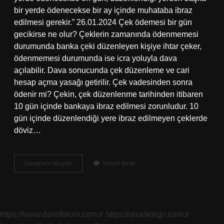
bir yerde ödenecekse bir ay içinde muhataba ibraz
edilmesi gerekir.” 26.01.2024 Çek ödemesi bir gün
gecikirse ne olur? Çeklerin zamanında ödenmemesi
durumunda banka çeki düzenleyen kişiye ihtar çeker,
ödenmemesi durumunda ise icra yoluyla dava
açılabilir. Dava sonucunda çek düzenleme ve cari
hesap açma yasağı getirilir. Çek vadesinden sonra
ödenir mi? Çekin, çek düzenlenme tarihinden itibaren
10 gün içinde bankaya ibraz edilmesi zorunludur. 10
gün içinde düzenlendiği yere ibraz edilmeyen çeklerde
döviz…
Çek
Devamını okuyun
Yorum Bırak
En
Geç
Ne
Zaman
Ödenir
https://www.dansforum.com.tr
https://onadesign.com.tr