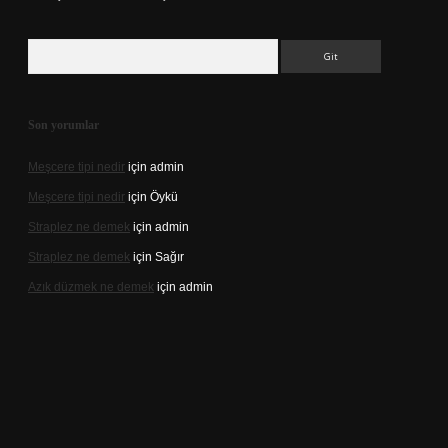
Arama
Son yorumlar
Meşcere tipi nedir
için
admin
Meşcere tipi nedir
için
Öykü
Straplez ne demek
için
admin
Straplez ne demek
için
Sağır
Azık düzmek ne demek
için
admin
://tulipbett.net/