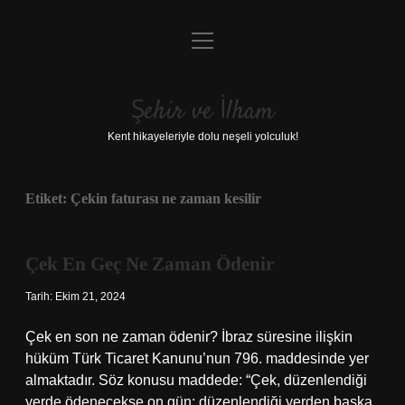
menüyü
Anasayfa
aç
Gizlilik Politikası
Şehir ve İlham
Yasal Uyarı
Kent hikayeleriyle dolu neşeli yolculuk!
Hakkımızda
Etiket:
Çekin faturası ne zaman kesilir
Çek En Geç Ne Zaman Ödenir
Tarih: Ekim 21, 2024
Çek en son ne zaman ödenir? İbraz süresine ilişkin
hüküm Türk Ticaret Kanunu’nun 796. maddesinde yer
almaktadır. Söz konusu maddede: “Çek, düzenlendiği
yerde ödenecekse on gün; düzenlendiği yerden başka