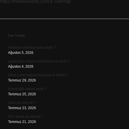
https://medikalkolej.com.tr
Sitemap
Sidebar
Son Yazılar
Avokado peeling nasıl yapılır ?
Ağustos 5, 2026
ayetlerden oluşan bölümlere ne denir ?
Ağustos 4, 2026
What is the highest paid job in Netflix ?
Temmuz 29, 2026
Kemik iliği ödemi nedir ?
Temmuz 25, 2026
June kız ismi mi ?
Temmuz 23, 2026
ATF olmak ne demek ?
Temmuz 21, 2026