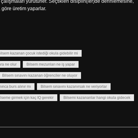
 çalışmaları yürütürler. Seçtikleri disiplin(ler)de derinlemesine,
a göre üretim yaparlar.
ilsem kazanan çocuk istediği okula gidebilir mi
ra ne olur
Bilsem mezunları ne iş yapar
Bilsem sınavını kazanan öğrenciler ne oluyor
ınca burs alınır mı
Bilsem sınavını kazanırsak ne veriyorlar
ilseme girmek için kaç IQ gerekir
Bilsemi kazananlar hangi okula gidecek