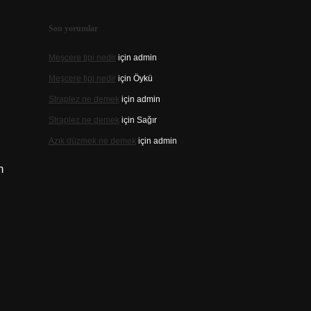
Son yorumlar
Meşcere tipi nedir
için
admin
Meşcere tipi nedir
için
Öykü
Straplez ne demek
için
admin
Straplez ne demek
için
Sağır
Azık düzmek ne demek
için
admin
m