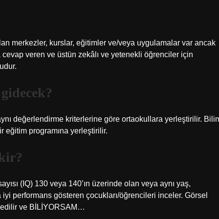
çılan merkezler, kurslar, eğitimler ve/veya uygulamalar var ancak
 cevap veren ve üstün zekâlı ve yetenekli öğrenciler için
udur.
 gidecek?
ı değerlendirme kriterlerine göre ortaokullara yerleştirilir. Bili
eğitim programına yerleştirilir.
kir?
tsayısı (IQ) 130 veya 140’ın üzerinde olan veya aynı yaş,
yi performans gösteren çocukları/öğrencileri inceler. Görsel
bul edilir ve BİLİYORSAM…