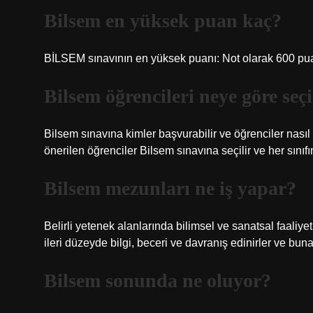
Bilsem en yüksek puan kaç?
BİLSEM sınavının en yüksek puanı: Not olarak 600 pua
Bilsem öğrencileri neye göre seçi
Bilsem sınavına kimler başvurabilir ve öğrenciler nasıl
önerilen öğrenciler Bilsem sınavına seçilir ve her sınıfın
Bilsem mezunları ne iş yapar?
Belirli yetenek alanlarında bilimsel ve sanatsal faaliyet
ileri düzeyde bilgi, beceri ve davranış edinirler ve bun
Bilsem sonunda ne oluyor?