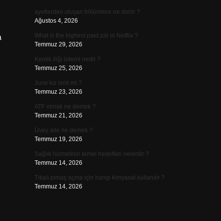
ayetlerden oluşan bölümlere ne denir ?
Ağustos 4, 2026
What is the highest paid job in Netflix ?
a
Temmuz 29, 2026
Kemik iliği ödemi nedir ?
Temmuz 25, 2026
June kız ismi mi ?
Temmuz 23, 2026
ATF olmak ne demek ?
Temmuz 21, 2026
Üvey aile ne demek ?
Temmuz 19, 2026
Sağlık hizmetinin temel hedefleri nelerdir ?
Temmuz 14, 2026
Tıkalı pimaş açma için hangi kimyasal kullanılır ?
Temmuz 14, 2026