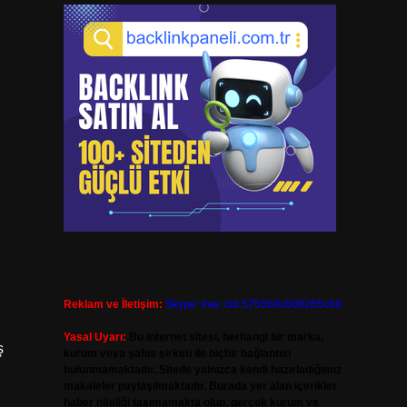
Reklam ve İletişim:
Skype: live:.cid.575569c608265c69
Yasal Uyarı:
Bu internet sitesi, herhangi bir marka,
ş
kurum veya şahıs şirketi ile hiçbir bağlantısı
bulunmamaktadır. Sitede yalnızca kendi hazırladığımız
makaleler paylaşılmaktadır. Burada yer alan içerikler
haber niteliği taşımamakta olup, gerçek kurum ve