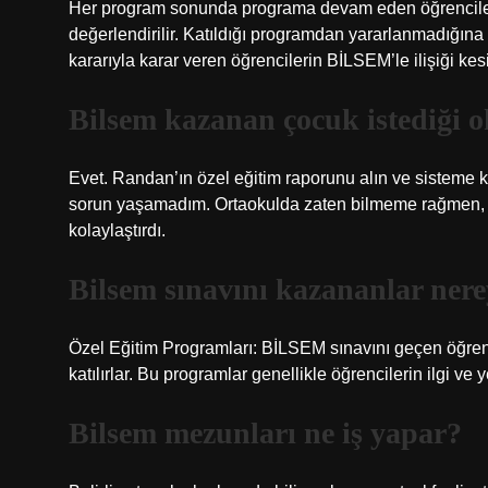
Her program sonunda programa devam eden öğrencile
değerlendirilir. Katıldığı programdan yararlanmadığın
kararıyla karar veren öğrencilerin BİLSEM’le ilişiği kesil
Bilsem kazanan çocuk istediği o
Evet. Randan’ın özel eğitim raporunu alın ve sisteme k
sorun yaşamadım. Ortaokulda zaten bilmeme rağmen, il
kolaylaştırdı.
Bilsem sınavını kazananlar nere
Özel Eğitim Programları: BİLSEM sınavını geçen öğrenc
katılırlar. Bu programlar genellikle öğrencilerin ilgi ve
Bilsem mezunları ne iş yapar?