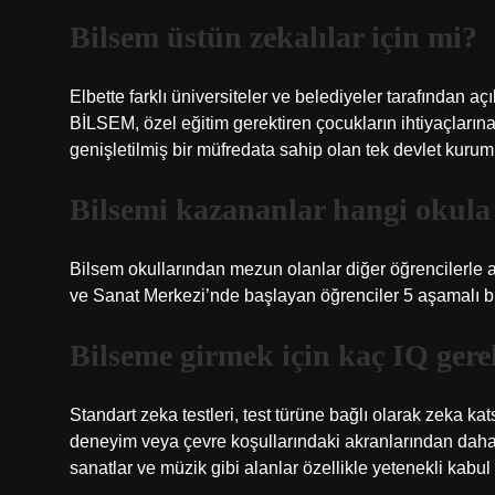
Bilsem üstün zekalılar için mi?
Elbette farklı üniversiteler ve belediyeler tarafından a
BİLSEM, özel eğitim gerektiren çocukların ihtiyaçlarına
genişletilmiş bir müfredata sahip olan tek devlet kurum
Bilsemi kazananlar hangi okula
Bilsem okullarından mezun olanlar diğer öğrencilerle ayn
ve Sanat Merkezi’nde başlayan öğrenciler 5 aşamalı bir 
Bilseme girmek için kaç IQ gere
Standart zeka testleri, test türüne bağlı olarak zeka ka
deneyim veya çevre koşullarındaki akranlarından daha i
sanatlar ve müzik gibi alanlar özellikle yetenekli ka