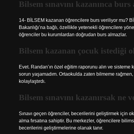
Bilsem sınavını kazanınca burs 
14- BİLSEM kazanan öğrencilere burs veriliyor mu? BİL
Bakanlığı’na bağlı, özellikle yetenekli öğrencilere yön
öğrenciler bu kurumlardan doğrudan burs almazlar.
Bilsem kazanan çocuk istediği o
Evet. Randan’ın özel eğitim raporunu alın ve sisteme k
sorun yaşamadım. Ortaokulda zaten bilmeme rağmen, il
kolaylaştırdı.
Bilsem sınavını kazanırsak ne v
Sınavı geçen öğrenciler, becerilerini geliştirmek için
alma fırsatına sahiptir. Bu merkezler, öğrencilere bilim
becerilerini geliştirmelerine olanak tanır.