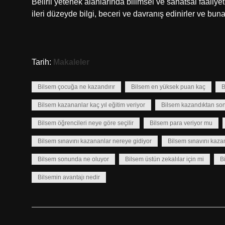
Belirli yetenek alanlarında bilimsel ve sanatsal faaliyet
ileri düzeyde bilgi, beceri ve davranış edinirler ve bun
Tarih:
Makaleler
Bilsem çocuğa ne kazandırır
Bilsem en yüksek puan kaç
B
Bilsem kazananlar kaç yıl eğitim veriyor
Bilsem kazandıktan son
Bilsem öğrencileri neye göre seçilir
Bilsem para veriyor mu
Bilsem sınavını kazananlar nereye gidiyor
Bilsem sınavını kazan
Bilsem sonunda ne oluyor
Bilsem üstün zekalılar için mi
B
Bilsemin avantajı nedir