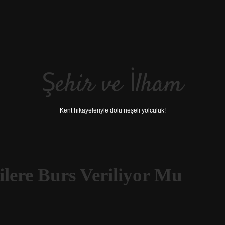
Şehir ve İlham
Kent hikayeleriyle dolu neşeli yolculuk!
lere Burs Veriliyor Mu