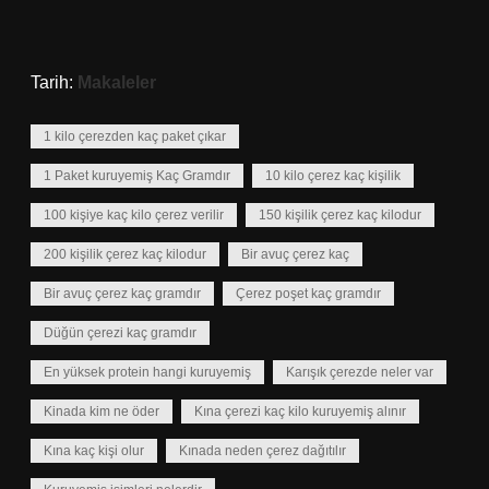
Tarih:
Makaleler
1 kilo çerezden kaç paket çıkar
1 Paket kuruyemiş Kaç Gramdır
10 kilo çerez kaç kişilik
100 kişiye kaç kilo çerez verilir
150 kişilik çerez kaç kilodur
200 kişilik çerez kaç kilodur
Bir avuç çerez kaç
Bir avuç çerez kaç gramdır
Çerez poşet kaç gramdır
Düğün çerezi kaç gramdır
En yüksek protein hangi kuruyemiş
Karışık çerezde neler var
Kinada kim ne öder
Kına çerezi kaç kilo kuruyemiş alınır
Kına kaç kişi olur
Kınada neden çerez dağıtılır