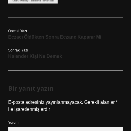
Kuruyemiş isimleri nelerdir
Önceki Yazı
Eczacı Öldükten Sonra Eczane Kapanır Mi
Sonraki Yazı
Kalender Kişi Ne Demek
Bir yanıt yazın
E-posta adresiniz yayınlanmayacak.
Gerekli alanlar
*
ile işaretlenmişlerdir
Yorum