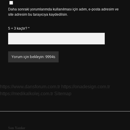
Daha sonraki yorumlarımda kullanılması için adım, e-posta adresim ve
site adresim bu tarayıcıya kaydedilsin.
5 + 3 kaçtır?
*
https://www.dansforum.com.tr
https://onadesign.com.tr
https://medikalkolej.com.tr
Sitemap
Son Yazılar