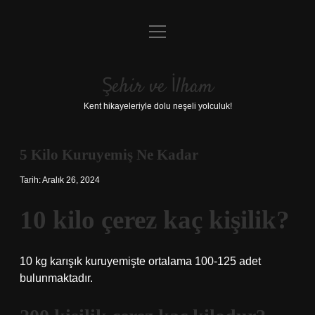
menüyü
Anasayfa
aç
Gizlilik Politikası
Şehir ve İlham
Yasal Uyarı
Kent hikayeleriyle dolu neşeli yolculuk!
Hakkımızda
5 Kilo Kuruyemiş Ne Kadar
Tarih: Aralık 26, 2024
10 kilo çerez kaç kişilik?
10 kg karışık kuruyemişte ortalama 100-125 adet
bulunmaktadır.