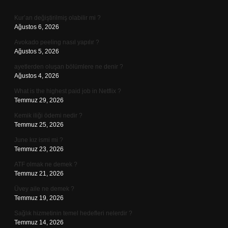
Sidebar
Kur’an değiştirilmiş olabilir mi ?
Ağustos 6, 2026
Avokado peeling nasıl yapılır ?
Ağustos 5, 2026
ayetlerden oluşan bölümlere ne denir ?
Ağustos 4, 2026
What is the highest paid job in Netflix ?
Temmuz 29, 2026
Kemik iliği ödemi nedir ?
Temmuz 25, 2026
June kız ismi mi ?
Temmuz 23, 2026
ATF olmak ne demek ?
Temmuz 21, 2026
Üvey aile ne demek ?
Temmuz 19, 2026
Sağlık hizmetinin temel hedefleri nelerdir ?
Temmuz 14, 2026