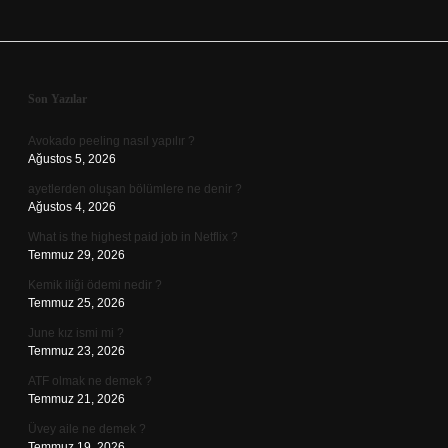
Sidebar
Son Yazılar
Avokado peeling nasıl yapılır ?
Ağustos 5, 2026
ayetlerden oluşan bölümlere ne denir ?
Ağustos 4, 2026
What is the highest paid job in Netflix ?
Temmuz 29, 2026
Kemik iliği ödemi nedir ?
Temmuz 25, 2026
June kız ismi mi ?
Temmuz 23, 2026
ATF olmak ne demek ?
Temmuz 21, 2026
Üvey aile ne demek ?
Temmuz 19, 2026