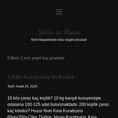
menüyü
Anasayfa
aç
Gizlilik Politikası
Şehir ve İlham
Yasal Uyarı
Kent hikayeleriyle dolu neşeli yolculuk!
Hakkımızda
Etiket:
Çerez poşet kaç gramdır
5 Kilo Kuruyemiş Ne Kadar
Tarih: Aralık 26, 2024
10 kilo çerez kaç kişilik? 10 kg karışık kuruyemişte
ortalama 100-125 adet bulunmaktadır. 200 kişilik çerez
kaç kilodur? Huzur Nuts Kına Kurabiyesi
60gr×200=12kg, Düğün, Nişan Kurabiyesi, Kına