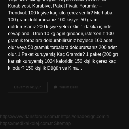
Kurabiyesi, Kurabiye, Paket Fiyatı, Yorumlar –
Trendyol. 100 kişiye kaç kilo çerez verilir? Merhaba,
100 gram doldurursanız 100 kişiye, 50 gram
doldurursanız 200 kişiye yetecektir. 1 dakika içinde
cevaplandı. Ürün 10 kg ağırlığındadır, isterseniz 100
gramlık torbalara doldurabilirsiniz böylece 100 adet
olur veya 50 gramlık torbalara doldurursanız 200 adet
olur. 1 Paket kuruyemiş Kaç Gramdır? 1 paket (200 gr)
karışık kuruyemiş 1024 kaloridir. 150 kişilik çerez kaç
kilodur? 150 kişilik Düğün ve Kına…
5
Devamını okuyun
Yorum Bırak
Kilo
Kuruyemiş
Ne
Kadar
https://www.dansforum.com.tr
https://onadesign.com.tr
https://medikalkolej.com.tr
Sitemap