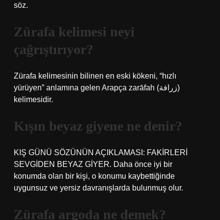
söz.
Zürafa kelimesi neyi
çağrıştırıyor?
Zürafa kelimesinin bilinen en eski kökeni, “hızlı
yürüyen” anlamına gelen Arapça zarāfah (زرافة)
kelimesidir.
Kışın beyaz giyene ne denir?
KIŞ GÜNÜ SÖZÜNÜN AÇIKLAMASI: FAKİRLERİ
SEVGİDEN BEYAZ GİYER. Daha önce iyi bir
konumda olan bir kişi, o konumu kaybettiğinde
uygunsuz ve yersiz davranışlarda bulunmuş olur.
Zürafa argoda ne demek?