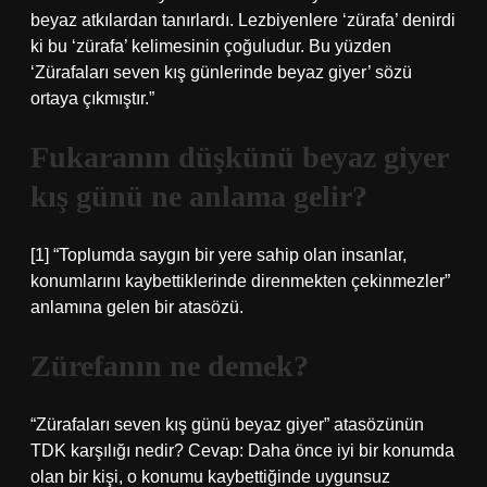
beyaz atkılardan tanırlardı. Lezbiyenlere ‘zürafa’ denirdi
ki bu ‘zürafa’ kelimesinin çoğuludur. Bu yüzden
‘Zürafaları seven kış günlerinde beyaz giyer’ sözü
ortaya çıkmıştır.”
Fukaranın düşkünü beyaz giyer
kış günü ne anlama gelir?
[1] “Toplumda saygın bir yere sahip olan insanlar,
konumlarını kaybettiklerinde direnmekten çekinmezler”
anlamına gelen bir atasözü.
Zürefanın ne demek?
“Zürafaları seven kış günü beyaz giyer” atasözünün
TDK karşılığı nedir? Cevap: Daha önce iyi bir konumda
olan bir kişi, o konumu kaybettiğinde uygunsuz