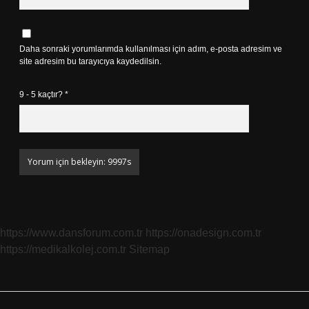
Daha sonraki yorumlarımda kullanılması için adım, e-posta adresim ve
site adresim bu tarayıcıya kaydedilsin.
9 - 5 kaçtır?
*
https://www.dansforum.com.tr
https://onadesign.com.tr
https://medikalkolej.com.tr
Sitemap