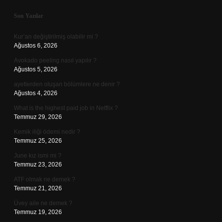
Sidebar
Son Yazılar
Kur’an değiştirilmiş olabilir mi ?
Ağustos 6, 2026
Avokado peeling nasıl yapılır ?
Ağustos 5, 2026
ayetlerden oluşan bölümlere ne denir ?
Ağustos 4, 2026
What is the highest paid job in Netflix ?
Temmuz 29, 2026
Kemik iliği ödemi nedir ?
Temmuz 25, 2026
June kız ismi mi ?
Temmuz 23, 2026
ATF olmak ne demek ?
Temmuz 21, 2026
Üvey aile ne demek ?
Temmuz 19, 2026