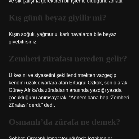
ve sık çalışma gerektiren bir işleme olduğunu anlattı.
Kış günü beyaz giyilir mi?
Kışın soğuk, yağmurlu, karlı havalarda bile beyaz
giyebilirsiniz.
Zemheri zürafası nereden gelir?
Ülkesini ve siyasetini şekillendirmekten vazgeçip
kendini uzak diyarlara atan Ertuğrul Özkök, son olarak
Güney Afrika’da zürafaların arasında yazdığı yazıda
çocukluğunu anımsayarak, “Annem bana hep ‘Zemheri
Zürafası’ derdi.” dedi.
Osmanlı’da zürafa ne demek?
Sohbet. Osmanlı İmparatorluğu’nda lezbiyenler