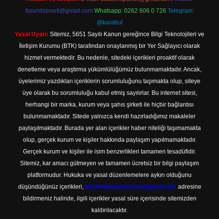
forumhizmeti@gmail.com
Whatsapp: 0262 606 0 726
Telegram:
@karabul
Yasal Uyarı:
Sitemiz, 5651 Sayılı Kanun gereğince Bilgi Teknolojileri ve
İletişim Kurumu (BTK) tarafından onaylanmış bir Yer Sağlayıcı olarak
hizmet vermektedir. Bu nedenle, sitedeki içerikleri proaktif olarak
denetleme veya araştırma yükümlülüğümüz bulunmamaktadır. Ancak,
üyelerimiz yazdıkları içeriklerin sorumluluğunu taşımakta olup, siteye
üye olarak bu sorumluluğu kabul etmiş sayılırlar. Bu internet sitesi,
herhangi bir marka, kurum veya şahıs şirketi ile hiçbir bağlantısı
bulunmamaktadır. Sitede yalnızca kendi hazırladığımız makaleler
paylaşılmaktadır. Burada yer alan içerikler haber niteliği taşımamakta
olup, gerçek kurum ve kişiler hakkında paylaşım yapılmamaktadır.
Gerçek kurum ve kişiler ile isim benzerlikleri tamamen tesadüfidir.
Sitemiz, kar amacı gütmeyen ve tamamen ücretsiz bir bilgi paylaşım
platformudur. Hukuka ve yasal düzenlemelere aykırı olduğunu
düşündüğünüz içerikleri,
backlinkpanelicomtr@gmail.com
adresine
bildirmeniz halinde, ilgili içerikler yasal süre içerisinde sitemizden
kaldırılacaktır.