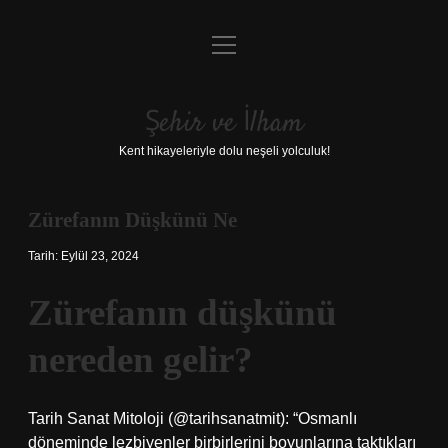
menüyü
Anasayfa
aç
Gizlilik Politikası
Şehir ve İlham
Yasal Uyarı
Kent hikayeleriyle dolu neşeli yolculuk!
Hakkımızda
Zürefanın Düşkünü Ne
Tarih: Eylül 23, 2024
Zürefanın düşkünü
nereden gelir?
Tarih Sanat Mitoloji️ (@tarihsanatmit): “Osmanlı
döneminde lezbiyenler birbirlerini boyunlarına taktıkları