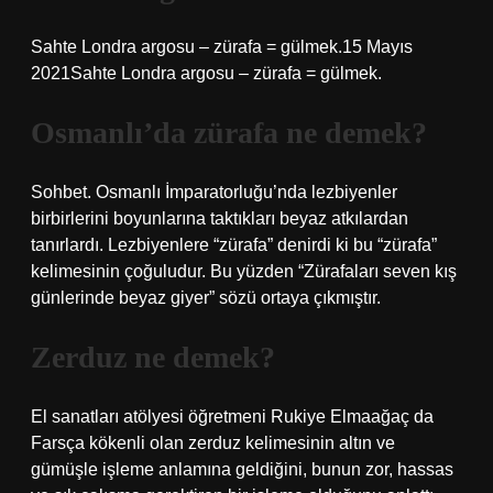
Sahte Londra argosu – zürafa = gülmek.15 Mayıs
2021Sahte Londra argosu – zürafa = gülmek.
Osmanlı’da zürafa ne demek?
Sohbet. Osmanlı İmparatorluğu’nda lezbiyenler
birbirlerini boyunlarına taktıkları beyaz atkılardan
tanırlardı. Lezbiyenlere “zürafa” denirdi ki bu “zürafa”
kelimesinin çoğuludur. Bu yüzden “Zürafaları seven kış
günlerinde beyaz giyer” sözü ortaya çıkmıştır.
Zerduz ne demek?
El sanatları atölyesi öğretmeni Rukiye Elmaağaç da
Farsça kökenli olan zerduz kelimesinin altın ve
gümüşle işleme anlamına geldiğini, bunun zor, hassas