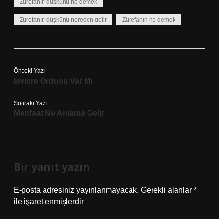
Zürefanın düşkünü ne demek
Zürefanın düşkünü nereden gelir
Zürefanın ne demek
Önceki Yazı
Isviçre Ordusu Var Mı
Sonraki Yazı
Menfaat Ne Anlama Gelir
Bir yanıt yazın
E-posta adresiniz yayınlanmayacak.
Gerekli alanlar
*
ile işaretlenmişlerdir