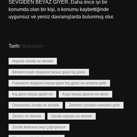
SEVGİDEN BEYAZ GİYER. Daha önce iyi bir
konumda olan bir kişi, o konumu kaybettiğinde
uygunsuz ve yersiz davranışlarda bulunmuş olur.
Tarih:
Makaleler
Argoda zürafa ne demek
Bilmem neyin düşkünü beyaz giyer kış günü
Fukaranın düşkünü beyaz giyer kış günü ne anlama gelir
Kış günü beyaz giyilir mi
Kışın beyaz giyene ne denir
Osmanlıda zürafa ne demek
Zemheri zürafası nereden gelir
Zerduz ne demek
Zürafa argoda ne demek
Zürafa kelimesi neyi çağrıştırıyor