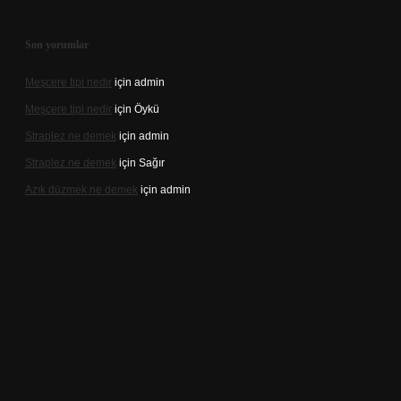
Son yorumlar
Meşcere tipi nedir
için
admin
Meşcere tipi nedir
için
Öykü
Straplez ne demek
için
admin
Straplez ne demek
için
Sağır
Azık düzmek ne demek
için
admin
 güncel adresi
https://tulipbett.net/