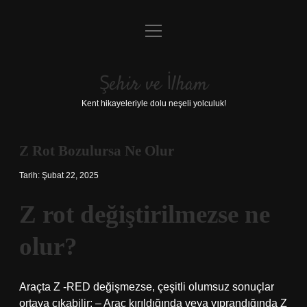
menüyü
Anasayfa
aç
Gizlilik Politikası
Şehir ve İlham
Yasal Uyarı
Kent hikayeleriyle dolu neşeli yolculuk!
Hakkımızda
Z Rot Bozulursa Ne Olur
Tarih: Şubat 22, 2025
Z rot değiştirilmezse ne
olur?
Araçta Z -RED değişmezse, çeşitli olumsuz sonuçlar
ortaya çıkabilir: – Araç kırıldığında veya yıprandığında Z