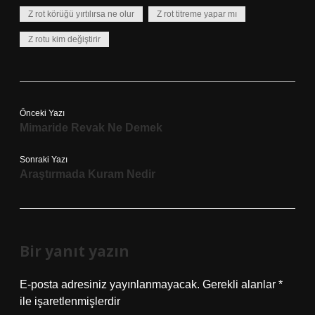
Z rot körüğü yırtılırsa ne olur
Z rot titreme yapar mı
Z rotu kim değiştirir
Önceki Yazı
Mimaride Revak Ne Demek
Sonraki Yazı
Araştırmada Kuram Nedir
Bir yanıt yazın
E-posta adresiniz yayınlanmayacak.
Gerekli alanlar
*
ile işaretlenmişlerdir