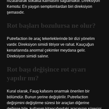
hizalanarak sokakta kalmasını sağlamaktır. Direksiyon
Kemotu: En yaygın semptomlardan biri direksiyon
şemasıdır.
Rot başları bozulursa ne olur?
Putrefaction ile araç tekerleklerinde bir dizi yönelim
vardır. Direksiyon simidi titriyor ve rahat. Kauçuğun
kenarlarında anormal çekimler meydana gelir.
Direksiyon simidi salınır.
Rot başı değişince rot ayarı
yapılır mı?
Kural olarak, Faug kafasını onarmak önerilen bir
bölümdür. Bunun yerine değiştirilir. Putrefaction
değişimini değiştirme süresi bir araçtan diğerine
değişse bile, kullanım kitapçığındaki aracınızın süresini