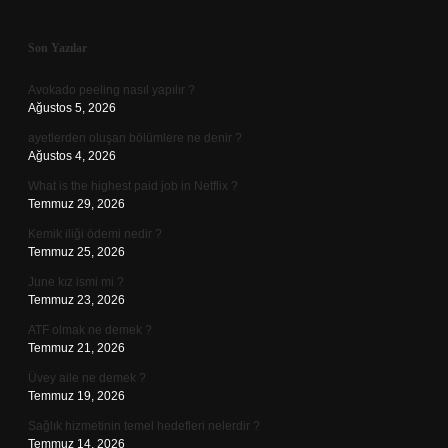
Sidebar
Son Yazılar
Avokado peeling nasıl yapılır ?
Ağustos 5, 2026
ayetlerden oluşan bölümlere ne denir ?
Ağustos 4, 2026
What is the highest paid job in Netflix ?
Temmuz 29, 2026
Kemik iliği ödemi nedir ?
Temmuz 25, 2026
June kız ismi mi ?
Temmuz 23, 2026
ATF olmak ne demek ?
Temmuz 21, 2026
Üvey aile ne demek ?
Temmuz 19, 2026
Sağlık hizmetinin temel hedefleri nelerdir ?
Temmuz 14, 2026