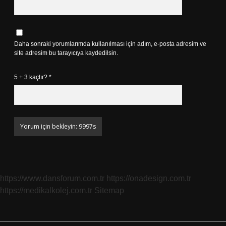
Daha sonraki yorumlarımda kullanılması için adım, e-posta adresim ve
site adresim bu tarayıcıya kaydedilsin.
5 + 3 kaçtır?
*
https://www.dansforum.com.tr
https://onadesign.com.tr
https://medikalkolej.com.tr
Sitemap