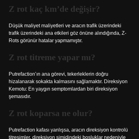
Z rot kaç km’de değişir?
Düşük maliyet maliyetleri ve aracın trafik üzerindeki
trafik üzerindeki ana etkileri göz önüne alındığında, Z-
Rots görünür hatalar yapmamıştır.
Z rot titreme yapar mı?
Putrefaction’ın ana görevi, tekerleklerin doğru
hizalanarak sokakta kalmasını sağlamaktır. Direksiyon
Kemotu: En yaygın semptomlardan biri direksiyon
şemasıdır.
Z rot koparsa ne olur?
Putrefaction kafası yanlışsa, aracın direksiyon kontrolü
titreşimler, direksiyon simidindeki boşluklar nedeniyle