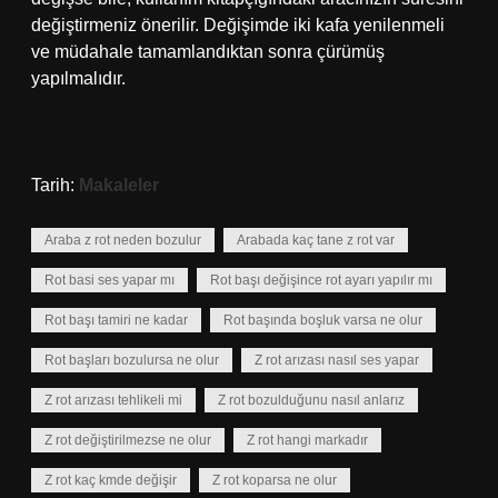
değiştirmeniz önerilir. Değişimde iki kafa yenilenmeli
ve müdahale tamamlandıktan sonra çürümüş
yapılmalıdır.
Tarih:
Makaleler
Araba z rot neden bozulur
Arabada kaç tane z rot var
Rot basi ses yapar mı
Rot başı değişince rot ayarı yapılır mı
Rot başı tamiri ne kadar
Rot başında boşluk varsa ne olur
Rot başları bozulursa ne olur
Z rot arızası nasıl ses yapar
Z rot arızası tehlikeli mi
Z rot bozulduğunu nasıl anlarız
Z rot değiştirilmezse ne olur
Z rot hangi markadır
Z rot kaç kmde değişir
Z rot koparsa ne olur