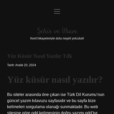
menüyü
Anasayfa
aç
Gizlilik Politikası
Şehir ve İlham
Yasal Uyarı
Kent hikayeleriyle dolu neşeli yolculuk!
Hakkımızda
Yüz Küsür Nasıl Yazılır Tdk
Tarih: Aralık 20, 2024
Yüz küsür nasıl yazılır?
Bu siteler arasında öne çıkan ise Türk Dil Kurumu’nun
güncel yazım kılavuzu sayfasıdır ve bu sayfa bize
kelimeleri sorgulama olanağı sunmaktadır. Bu web
sitesine göre odd kelimesinin doğru yazımı odd’tur.