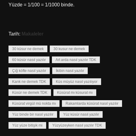
Yüzde = 1/100 = 1/1000 binde.
Tarih:
Makaleler
30 küsur ne demek
30 kusur ne demek
60 küsür nasıl yazılır
Art arda nasıl yazılır TDK
Çiğ köfte nasıl yazılır
İkibin nasıl yazılır
Karık ne demek TDK
Küs müyüz nasıl yazılıyor
Küsür ne demek TDK
Küsürat mı küsurat mı
Küsürat virgül mü nokta mı
Rakamlarda küsürat nasıl yazılır
Yüz binde bir nasıl yazılır
Yüz küsür nasıl yazılır
Yüz yüze bitişik mi
Yüzyüzeyken nasıl yazılır TDK