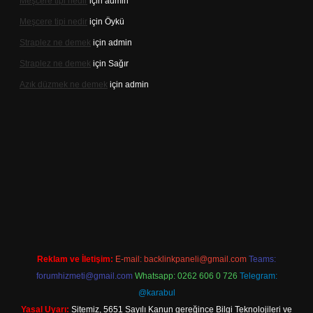
Meşcere tipi nedir
için
admin
Meşcere tipi nedir
için
Öykü
Straplez ne demek
için
admin
Straplez ne demek
için
Sağır
Azık düzmek ne demek
için
admin
güncel adresi
https://tulipbett.net/
Reklam ve İletişim:
E-mail:
backlinkpaneli@gmail.com
Teams:
forumhizmeti@gmail.com
Whatsapp: 0262 606 0 726
Telegram:
@karabul
Yasal Uyarı:
Sitemiz, 5651 Sayılı Kanun gereğince Bilgi Teknolojileri ve