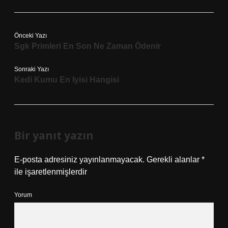
Önceki Yazı
Sgk Primleri En Son Ne Zaman Ödenir
Sonraki Yazı
Kedi Kumu En Iyisi Hangisi
Bir yanıt yazın
E-posta adresiniz yayınlanmayacak.
Gerekli alanlar
*
ile işaretlenmişlerdir
Yorum