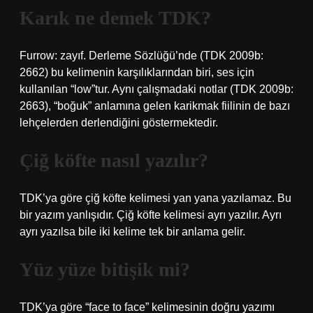
Karık ne demek TDK?
Furrow: zayıf. Derleme Sözlüğü’nde (TDK 2009b:
2662) bu kelimenin karşılıklarından biri, ses için
kullanılan “low”tur. Aynı çalışmadaki notlar (TDK 2009b:
2663), “boğuk” anlamına gelen karikmak fiilinin de bazı
lehçelerden derlendiğini göstermektedir.
Çiğ köfte nasıl yazılır?
TDK’ya göre çiğ köfte kelimesi yan yana yazılamaz. Bu
bir yazım yanlışıdır. Çiğ köfte kelimesi ayrı yazılır. Ayrı
ayrı yazılsa bile iki kelime tek bir anlama gelir.
Yüz yüze bitişik mi?
TDK’ya göre “face to face” kelimesinin doğru yazımı