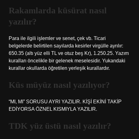
Rakamlarda küsürat nasıl
yazılır?
Para ile ilgili işlemler ve senet, çek vb. Ticari
belgelerde belirtilen sayılarda kesirler virgülle ayrılır:
650.35 (altı yüz elli TL ve otuz beş Kr), 1.250.25. Yazım
kuralları öncelikle bir gelenek meselesidir. Yukarıdaki
kurallar okullarda öğretilen yerleşik kurallardır.
Küs müyüz nasıl yazılıyor?
“MI, MI” SORUSU AYRI YAZILIR. KİŞİ EKİNİ TAKİP
EDİYORSA ÖZNEL KISMIYLA YAZILIR.
TDK yüz üstü nasıl yazılır?