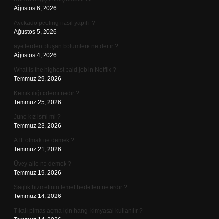
Ağustos 6, 2026
Avokado peeling nasıl yapılır ?
Ağustos 5, 2026
ayetlerden oluşan bölümlere ne denir ?
Ağustos 4, 2026
What is the highest paid job in Netflix ?
Temmuz 29, 2026
Kemik iliği ödemi nedir ?
Temmuz 25, 2026
June kız ismi mi ?
Temmuz 23, 2026
ATF olmak ne demek ?
Temmuz 21, 2026
Üvey aile ne demek ?
Temmuz 19, 2026
Sağlık hizmetinin temel hedefleri nelerdir ?
Temmuz 14, 2026
Tıkalı pimaş açma için hangi kimyasal kullanılır ?