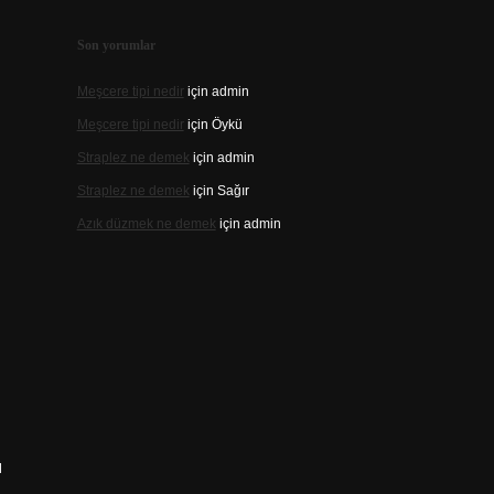
Son yorumlar
Meşcere tipi nedir
için
admin
Meşcere tipi nedir
için
Öykü
Straplez ne demek
için
admin
Straplez ne demek
için
Sağır
Azık düzmek ne demek
için
admin
ı