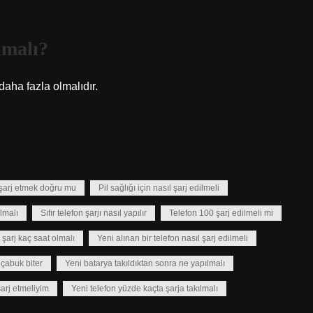
lmalı?
 daha fazla olmalıdır.
şarj etmek doğru mu
Pil sağlığı için nasıl şarj edilmeli
lmalı
Sıfır telefon şarjı nasıl yapılır
Telefon 100 şarj edilmeli mi
 şarj kaç saat olmalı
Yeni alınan bir telefon nasıl şarj edilmeli
çabuk biter
Yeni batarya takıldıktan sonra ne yapılmalı
şarj etmeliyim
Yeni telefon yüzde kaçta şarja takılmalı