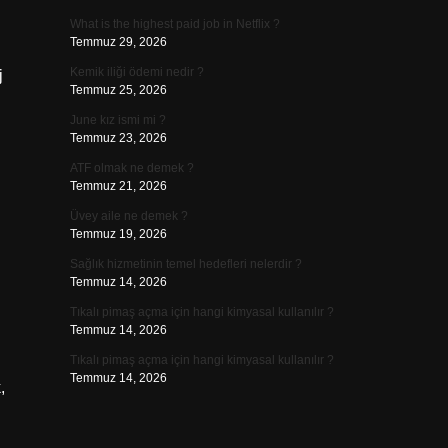
What is the highest paid job in Netflix ?
Temmuz 29, 2026
Kemik iliği ödemi nedir ?
j
Temmuz 25, 2026
June kız ismi mi ?
Temmuz 23, 2026
ATF olmak ne demek ?
Temmuz 21, 2026
Üvey aile ne demek ?
Temmuz 19, 2026
Sağlık hizmetinin temel hedefleri nelerdir ?
Temmuz 14, 2026
Tıkalı pimaş açma için hangi kimyasal kullanılır ?
Temmuz 14, 2026
Tıkalı pimaş açma için hangi kimyasal kullanılır ?
Temmuz 14, 2026
,