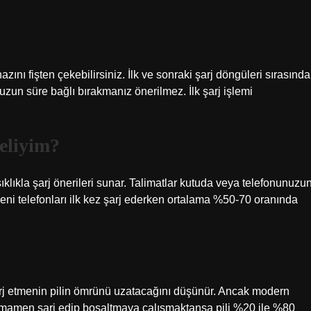
zını fişten çekebilirsiniz. İlk ve sonraki şarj döngüleri sırasında
ı uzun süre bağlı bırakmanız önerilmez. İlk şarj işlemi
meliyim?
 sıklıkla şarj önerileri sunar. Talimatlar kutuda veya telefonunuzu
 yeni telefonları ilk kez şarj ederken ortalama %50-70 oranında
rj etmenin pilin ömrünü uzatacağını düşünür. Ancak modern
 tamamen şarj edip boşaltmaya çalışmaktansa pili %20 ile %80