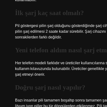
İlk şarj kaç saat olmalı?
Pil göstergesi pilin şarj olduğunu gösterdiğinde şarj ciha
pilin şarj edilmesi 2 saate kadar sürebilir. Şarj cihazın
sonrakilerden farklı değildir.
Yeni telefon aldım nasıl şarj et
Her telefon modeli farklıdır ve üreticiler kullanıcılarına
kullanım kılavuzunda bulunabilir. Üreticiler genellikle
şarj etmeyi önerir.
Doğru şarj nasıl yapılır?
Bazı insanlar pili tamamen boşaltıp sonra tamamen şa
lityum iyon piller bu tür döngülerden etkilenmez. Pili