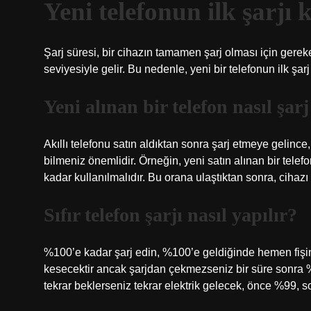
Yeni telefonun ilk şarjı 
Şarj süresi, bir cihazın tamamen şarj olması için gereke
seviyesiyle gelir. Bu nedenle, yeni bir telefonun ilk şarj
Yeni alınan bir telefon nasıl şarj
Akıllı telefonu satın aldıktan sonra şarj etmeye gelince
bilmeniz önemlidir. Örneğin, yeni satın alınan bir tele
kadar kullanılmalıdır. Bu orana ulaştıktan sonra, cihaz
Sıfır telefon şarjı nasıl yapılır?
%100’e kadar şarj edin, %100’e geldiğinde hemen fişini
kesecektir ancak şarjdan çekmezseniz bir süre sonra %
tekrar beklerseniz tekrar elektrik gelecek, önce %99, s