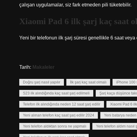
çalışan uygulamalar, siz fark etmeden pili tüketebilir.
Xiaomi Pad 6 ilk şarj kaç saat o
Yeni bir telefonun ilk şarj süresi genellikle 6 saat veya
Tarih:
Makaleler
Doğru şarj nasıl yapılır
İlk şarj kaç saat olmalı
iPhone 100 
S23 ilk alındığında kaç saat şarj edilmeli
Şarj kaça düşünce takı
Telefon ilk alındığında neden 12 saat şarj edilir
Xiaomi Pad 6 ilk
Yeni alınan telefon kaç saat şarj edilir 2024
Yeni batarya neden 
Yeni telefon aldıktan sonra ne yapmalı
Yeni telefon aldım nasıl 