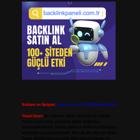
Reklam ve İletişim:
Skype: live:.cid.575569c608265c69
Yasal Uyarı:
Bu internet sitesi, herhangi bir marka,
kurum veya şahıs şirketi ile hiçbir bağlantısı
bulunmamaktadır. Sitede yalnızca kendi hazırladığımız
makaleler paylaşılmaktadır. Burada yer alan içerikler
haber niteliği taşımamakta olup, gerçek kurum ve