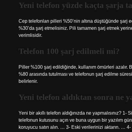
Yeni telefon yüzde kaçta şarja t
Cep telefonları pilleri %50’nin altına düştüğünde şarj e
%30’da şarj etmelisiniz. Pili tamamen şarj etmek yeri
verimlisidir.
Telefon 100 şarj edilmeli mi?
Piller %100 şarj edildiğinde, kullanım ömürleri azalır. B
%80 arasında tutulması ve telefonun şarj edilme süresi
belirlenir.
Yeni telefon aldıktan sonra ne 
Yeni bir akıllı telefon aldığınızda ne yapmalısınız? 1- 
telefonun kutusunu açın ve buna uygun bir yazılım günc
koruyucu satın alın. … 3- Eski verilerinizi aktarın. … 