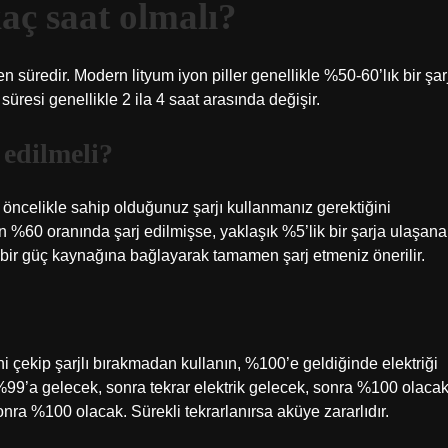
kaç saat olmalı?
n süredir. Modern lityum iyon piller genellikle %50-60’lık bir şar
 süresi genellikle 2 ila 4 saat arasında değişir.
 edilmeli?
, öncelikle sahip olduğunuz şarjı kullanmanız gerektiğini
fon %60 oranında şarj edilmişse, yaklaşık %5’lik bir şarja ulaşana
ı bir güç kaynağına bağlayarak tamamen şarj etmeniz önerilir.
 çekip şarjlı bırakmadan kullanın, %100’e geldiğinde elektriği
99’a gelecek, sonra tekrar elektrik gelecek, sonra %100 olacak
onra %100 olacak. Sürekli tekrarlanırsa aküye zararlıdır.