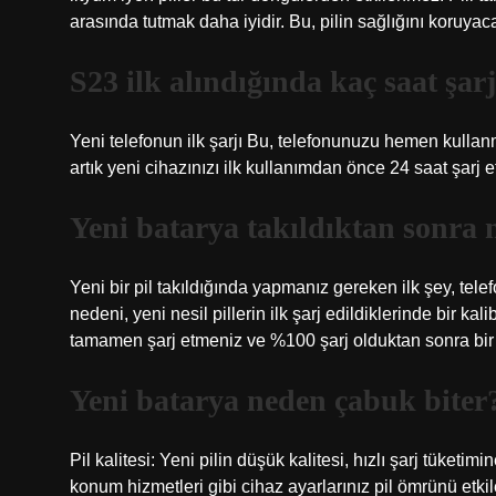
arasında tutmak daha iyidir. Bu, pilin sağlığını koruya
S23 ilk alındığında kaç saat şarj
Yeni telefonun ilk şarjı Bu, telefonunuzu hemen kullanm
artık yeni cihazınızı ilk kullanımdan önce 24 saat şarj
Yeni batarya takıldıktan sonra 
Yeni bir pil takıldığında yapmanız gereken ilk şey, t
nedeni, yeni nesil pillerin ilk şarj edildiklerinde bir 
tamamen şarj etmeniz ve %100 şarj olduktan sonra bir 
Yeni batarya neden çabuk biter
Pil kalitesi: Yeni pilin düşük kalitesi, hızlı şarj tüketimi
konum hizmetleri gibi cihaz ayarlarınız pil ömrünü etki