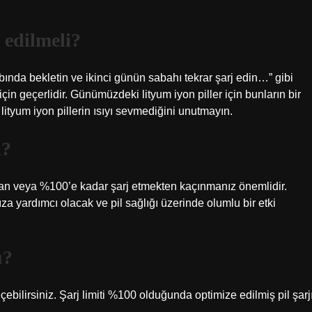
 edilmeli?
bında bekletin ve ikinci günün sabahı tekrar şarj edin…” gibi
için geçerlidir. Günümüzdeki lityum iyon piller için bunların bir
lityum iyon pillerin ısıyı sevmediğini unutmayın.
i?
ktan veya %100’e kadar şarj etmekten kaçınmanız önemlidir.
ıza yardımcı olacak ve pil sağlığı üzerinde olumlu bir etki
u?
eçebilirsiniz. Şarj limiti %100 olduğunda optimize edilmiş pil şarj