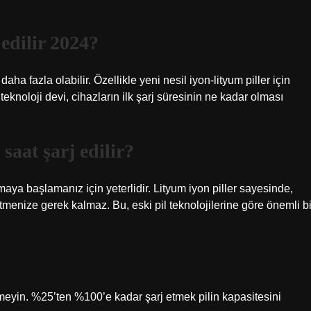
 edilir 2024?
daha fazla olabilir. Özellikle yeni nesil iyon-lityum piller için
teknoloji devi, cihazların ilk şarj süresinin ne kadar olması
saat şarj edilir?
aya başlamanız için yeterlidir. Lityum iyon piller sayesinde,
etmenize gerek kalmaz. Bu, eski pil teknolojilerine göre önemli bi
eyin. %25’ten %100’e kadar şarj etmek pilin kapasitesini