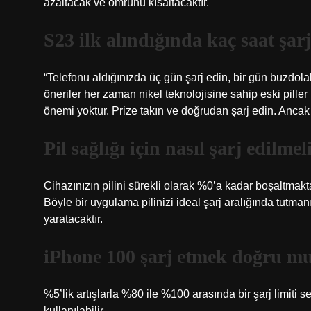
azaltacak ve ömrünü kısaltacaktır.
S23 ilk alındığında kaç saat şarj
“Telefonu aldığınızda üç gün şarj edin, bir gün buzdola
öneriler her zaman nikel teknolojisine sahip eski piller 
önemi yoktur. Prize takın ve doğrudan şarj edin. Ancak 
Pil sağlığı için nasıl şarj edilmel
Cihazınızın pilini sürekli olarak %0’a kadar boşaltma
Böyle bir uygulama pilinizi ideal şarj aralığında tutman
yaratacaktır.
iPhone 100 şarj etmek doğru m
%5’lik artışlarla %80 ile %100 arasında bir şarj limiti s
kullanılabilir.