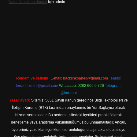
Azık düzmek ne demek
için
admin
üncel adresi
https://tulipbett.net/
Reklam ve İletişim:
E-mail:
backlinkpaneli@gmail.com
Teams:
forumhizmeti@gmail.com
Whatsapp: 0262 606 0 726
Telegram:
@karabul
Yasal Uyarı:
Sitemiz, 5651 Sayılı Kanun gereğince Bilgi Teknolojileri ve
İletişim Kurumu (BTK) tarafından onaylanmış bir Yer Sağlayıcı olarak
hizmet vermektedir. Bu nedenle, sitedeki içerikleri proaktif olarak
denetleme veya araştırma yükümlülüğümüz bulunmamaktadır. Ancak,
üyelerimiz yazdıkları içeriklerin sorumluluğunu taşımakta olup, siteye