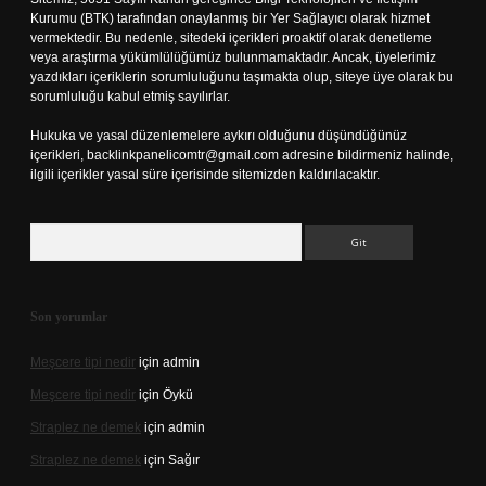
Kurumu (BTK) tarafından onaylanmış bir Yer Sağlayıcı olarak hizmet
vermektedir. Bu nedenle, sitedeki içerikleri proaktif olarak denetleme
veya araştırma yükümlülüğümüz bulunmamaktadır. Ancak, üyelerimiz
yazdıkları içeriklerin sorumluluğunu taşımakta olup, siteye üye olarak bu
sorumluluğu kabul etmiş sayılırlar.
Hukuka ve yasal düzenlemelere aykırı olduğunu düşündüğünüz
içerikleri,
backlinkpanelicomtr@gmail.com
adresine bildirmeniz halinde,
ilgili içerikler yasal süre içerisinde sitemizden kaldırılacaktır.
Arama
Son yorumlar
Meşcere tipi nedir
için
admin
Meşcere tipi nedir
için
Öykü
Straplez ne demek
için
admin
Straplez ne demek
için
Sağır