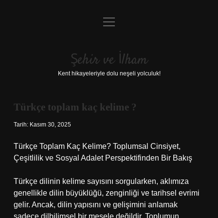
menüyü
Anasayfa
aç
Gizlilik Politikası
Şehir ve İlham
Yasal Uyarı
Kent hikayeleriyle dolu neşeli yolculuk!
Hakkımızda
Türkçe toplam kaç kelime ?
Tarih: Kasım 30, 2025
Türkçe Toplam Kaç Kelime? Toplumsal Cinsiyet,
Çeşitlilik ve Sosyal Adalet Perspektifinden Bir Bakış
Türkçe dilinin kelime sayısını sorgularken, aklımıza
genellikle dilin büyüklüğü, zenginliği ve tarihsel evrimi
gelir. Ancak, dilin yapısını ve gelişimini anlamak
sadece dilbilimsel bir mesele değildir. Toplumun,