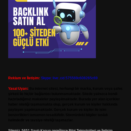
Reklam ve İletişim:
Skype: live:.cid.575569c608265c69
Yasal Uyarı:
Bu internet sitesi, herhangi bir marka, kurum veya şahıs
şirketi ile hiçbir bağlantısı bulunmamaktadır. Sitede yalnızca kendi
hazırladığımız makaleler paylaşılmaktadır. Burada yer alan içerikler
haber niteliği taşımamakta olup, gerçek kurum ve kişiler hakkında
paylaşım yapılmamaktadır. Gerçek kurum ve kişiler ile isim
benzerlikleri tamamen tesadüfidir. Sitemizdeki bilgiler taslak
halindedir ve tavsiye niteliği taşımazlar.
Sitemiz, 5651 Sayılı Kanun gereğince Bilgi Teknolojileri ve İletişim