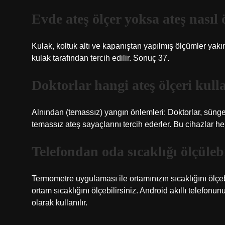
Evde ateş ölçer yoksa ateş nasıl 
Kulak, koltuk altı ve kapanıştan yapılmış ölçümler ya
kulak tarafından tercih edilir. Sonuç 37.
Doktorlar hangi ateş ölçeri kull
Alnından (temassız) yangın önlemleri: Doktorlar, sünger
temassız ateş sayaçlarını tercih ederler. Bu cihazlar h
Telefondan oda sıcaklığı ölçüleb
Termometre uygulaması ile ortamınızın sıcaklığını ölçe
ortam sıcaklığını ölçebilirsiniz. Android akıllı telefon
olarak kullanılır.