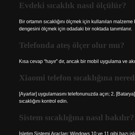
Evdeki sıcaklık nasıl ölçülür?
Bir ortamın sıcaklığını ölçmek için kullanılan malzeme 
dengesini ölçmek için odadaki bir noktada tanımlanır.
Telefonda ateş ölçer olur mu?
Kısa cevap “hayır” dır, ancak bir mobil uygulama ve akı
Xiaomi telefon sıcaklığına nered
[Ayarlar] uygulamasını telefonunuzda açın; 2. [Batarya] 
sıcaklığını kontrol edin.
Sistem sıcaklığına nasıl bakılır?
İşletim Sistemi Araçları: Windows 10 ve 11 gibi bazı işle