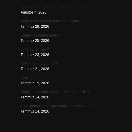
ayetlerden oluşan bölümlere ne denir ?
Ağustos 4, 2026
What is the highest paid job in Netflix ?
Temmuz 29, 2026
Kemik iliği ödemi nedir ?
Temmuz 25, 2026
June kız ismi mi ?
Temmuz 23, 2026
ATF olmak ne demek ?
Temmuz 21, 2026
Üvey aile ne demek ?
Temmuz 19, 2026
Sağlık hizmetinin temel hedefleri nelerdir ?
Temmuz 14, 2026
Tıkalı pimaş açma için hangi kimyasal kullanılır ?
Temmuz 14, 2026