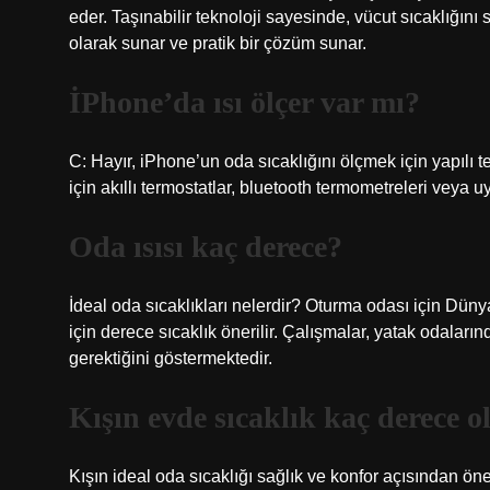
eder. Taşınabilir teknoloji sayesinde, vücut sıcaklığını s
olarak sunar ve pratik bir çözüm sunar.
İPhone’da ısı ölçer var mı?
C: Hayır, iPhone’un oda sıcaklığını ölçmek için yapılı t
için akıllı termostatlar, bluetooth termometreleri veya u
Oda ısısı kaç derece?
İdeal oda sıcaklıkları nelerdir? Oturma odası için Düny
için derece sıcaklık önerilir. Çalışmalar, yatak odaları
gerektiğini göstermektedir.
Kışın evde sıcaklık kaç derece o
Kışın ideal oda sıcaklığı sağlık ve konfor açısından önem