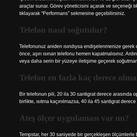
araçlar sunar. Görev yöneticisini açarak ve seçeneği tı
tıklayarak “Performans” sekmesine geçebilirsiniz.
Telefon nasıl soğutulur?
Telefonunuz aniden ısındıysa endişelenmenize gerek o
önce, aşırı ısınan telefonu hemen kapatmalısınız. Ard
veya daha serin bir yüzeye iletişime geçerek soğutmanı
Telefon en fazla kaç derece olma
Bir telefonun pili, 20 ila 30 santigrat derece arasında 
birlikte, ısıtma kaçınılmazsa, 40 ila 45 santigrat derec
Ateş ölçer uygulaması var mı?
Tempstar, her 30 saniyede bir gerçekleşen ölçümlerle b