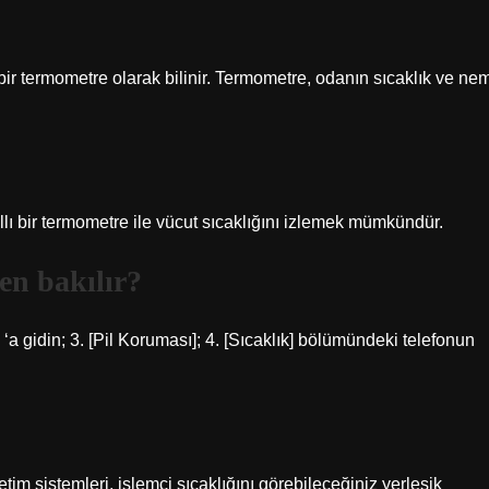
bir termometre olarak bilinir. Termometre, odanın sıcaklık ve ne
llı bir termometre ile vücut sıcaklığını izlemek mümkündür.
en bakılır?
‘a gidin; 3. [Pil Koruması]; 4. [Sıcaklık] bölümündeki telefonun
tim sistemleri, işlemci sıcaklığını görebileceğiniz yerleşik