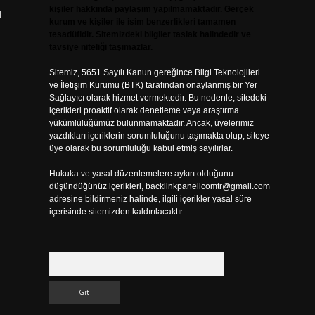
kişiler hakkında paylaşım yapılmamaktadır. Gerçek
u
kurum ve kişiler ile isim benzerlikleri tamamen
tesadüfidir. Sitemizdeki bilgiler taslak halindedir ve
tavsiye niteliği taşımazlar.
Sitemiz, 5651 Sayılı Kanun gereğince Bilgi Teknolojileri
ve İletişim Kurumu (BTK) tarafından onaylanmış bir Yer
Sağlayıcı olarak hizmet vermektedir. Bu nedenle, sitedeki
içerikleri proaktif olarak denetleme veya araştırma
yükümlülüğümüz bulunmamaktadır. Ancak, üyelerimiz
yazdıkları içeriklerin sorumluluğunu taşımakta olup, siteye
üye olarak bu sorumluluğu kabul etmiş sayılırlar.
Hukuka ve yasal düzenlemelere aykırı olduğunu
düşündüğünüz içerikleri,
backlinkpanelicomtr@gmail.com
adresine bildirmeniz halinde, ilgili içerikler yasal süre
içerisinde sitemizden kaldırılacaktır.
Arama