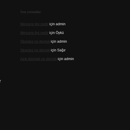
Son yorumlar
Meşcere tipi nedir
için
admin
Meşcere tipi nedir
için
Öykü
Straplez ne demek
için
admin
Straplez ne demek
için
Sağır
Azık düzmek ne demek
için
admin
r