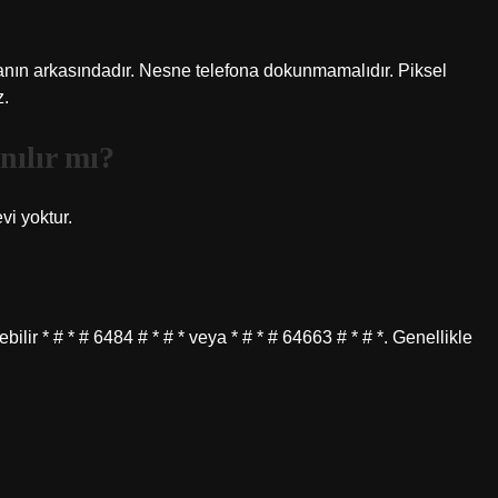
anın arkasındadır. Nesne telefona dokunmamalıdır. Piksel
z.
nılır mı?
vi yoktur.
bilir * # * # 6484 # * # * veya * # * # 64663 # * # *. Genellikle