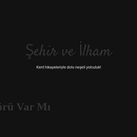
Şehir ve İlham
Kent hikayeleriyle dolu neşeli yolculuk!
örü Var Mı