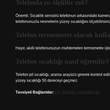
Telefonla ısı ölçülür mü?
Önemli: Sıcaklık sensörü telefonun arkasındaki kamer
telefonunuzla nesnelerin yüzey sıcaklığını ölçebilirsini
Telefon termometre olarak kulla
Hayır, akıllı telefonunuzun muhtemelen termometre işle
Telefon sıcaklığı nasıl öğrenilir?
Telefon pil sıcaklığı, arama arayüzü girerek kontrol edile
yüzey sıcaklığı 50 dereceyi geçmez.
Tavsiyeli Bağlantılar:
Diş Teli Ağzı Genişletir Mi