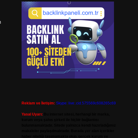
m
Reklam ve İletişim:
Skype: live:.cid.575569c608265c69
Yasal Uyarı:
Bu internet sitesi, herhangi bir marka,
kurum veya şahıs şirketi ile hiçbir bağlantısı
bulunmamaktadır. Sitede yalnızca kendi hazırladığımız
makaleler paylaşılmaktadır. Burada yer alan içerikler
haber niteliği taşımamakta olup, gerçek kurum ve