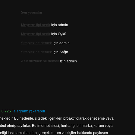
Son yorumlar
Meşcere tipi nedir
için
admin
Meşcere tipi nedir
için
Öykü
Straplez ne demek
için
admin
Straplez ne demek
için
Sağır
Azık düzmek ne demek
için
admin
 0 726
Telegram: @karabul
ektedir. Bu nedenle, sitedeki içerikleri proaktif olarak denetleme veya
 etmiş sayılırlar. Bu internet sitesi, herhangi bir marka, kurum veya
niteliği taşımamakta olup, gerçek kurum ve kişiler hakkında paylaşım