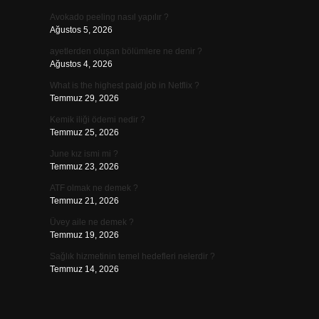
Avokado peeling nasıl yapılır ?
Ağustos 5, 2026
ayetlerden oluşan bölümlere ne denir ?
Ağustos 4, 2026
What is the highest paid job in Netflix ?
Temmuz 29, 2026
Kemik iliği ödemi nedir ?
Temmuz 25, 2026
June kız ismi mi ?
Temmuz 23, 2026
ATF olmak ne demek ?
Temmuz 21, 2026
Üvey aile ne demek ?
Temmuz 19, 2026
Sağlık hizmetinin temel hedefleri nelerdir ?
Temmuz 14, 2026