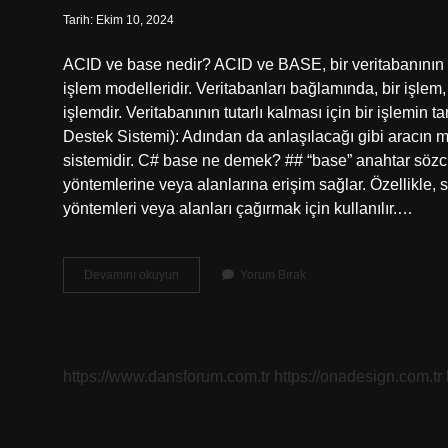
Tarih: Ekim 10, 2024
ACID ve base nedir? ACID ve BASE, bir veritabanının ver
işlem modelleridir. Veritabanları bağlamında, bir işlem, 
işlemdir. Veritabanının tutarlı kalması için bir işlem
Destek Sistemi): Adından da anlaşılacağı gibi aracın m
sistemidir. C# base ne demek? ## “base” anahtar sözcüğü
yöntemlerine veya alanlarına erişim sağlar. Özellikle, sı
yöntemleri veya alanları çağırmak için kullanılır.…
Base
Devamını okuyun
Yorum Bırak
Ne
Demek
Yazılım
https://www.dansforum.com.tr
https://onadesign.com.tr