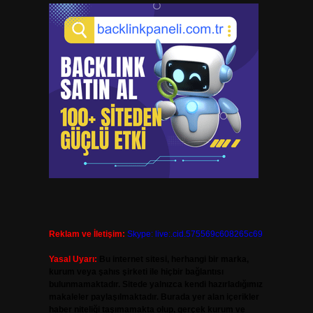
Reklam ve İletişim:
Skype: live:.cid.575569c608265c69
Yasal Uyarı:
Bu internet sitesi, herhangi bir marka,
kurum veya şahıs şirketi ile hiçbir bağlantısı
bulunmamaktadır. Sitede yalnızca kendi hazırladığımız
makaleler paylaşılmaktadır. Burada yer alan içerikler
haber niteliği taşımamakta olup, gerçek kurum ve