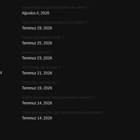
ayetlerden oluşan bölümlere ne denir ?
Ağustos 4, 2026
What is the highest paid job in Netflix ?
Temmuz 29, 2026
Kemik iliği ödemi nedir ?
Temmuz 25, 2026
June kız ismi mi ?
Temmuz 23, 2026
ATF olmak ne demek ?
ı
Temmuz 21, 2026
Üvey aile ne demek ?
Temmuz 19, 2026
Sağlık hizmetinin temel hedefleri nelerdir ?
Temmuz 14, 2026
Tıkalı pimaş açma için hangi kimyasal kullanılır ?
Temmuz 14, 2026