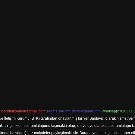
:
backlinkpaneli@gmail.com
Teams:
forumhizmeti@gmail.com
Whatsapp: 0262 606
ve İletişim Kurumu (BTK) tarafından onaylanmış bir Yer Sağlayıcı olarak hizmet verm
rı içeriklerin sorumluluğunu taşımakta olup, siteye üye olarak bu sorumluluğu kabul
a kendi hazırladığımız makaleler paylaşılmaktadır. Burada yer alan içerikler haber 