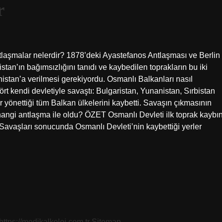
r
laşmalar nelerdir? 1878’deki Ayastefanos Antlaşması ve Berlin
an’ın bağımsızlığını tanıdı ve kaybedilen toprakların bu iki
nistan’a verilmesi gerekiyordu. Osmanlı Balkanları nasıl
t kendi devletiyle savaştı: Bulgaristan, Yunanistan, Sırbistan
yönettiği tüm Balkan ülkelerini kaybetti. Savaşın çıkmasının
hangi antlaşma ile oldu? ÖZET Osmanlı Devleti ilk toprak kaybın
Savaşları sonucunda Osmanlı Devleti’nin kaybettiği yerler
https://medikalkolej.com.tr
Sitemap