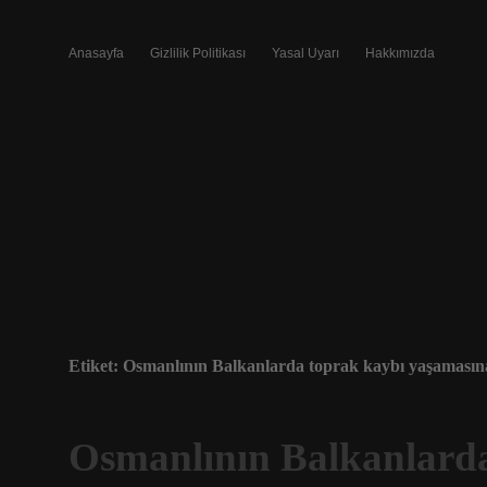
Anasayfa
Gizlilik Politikası
Yasal Uyarı
Hakkımızda
Etiket:
Osmanlının Balkanlarda toprak kaybı yaşamasına
Osmanlının Balkanlard