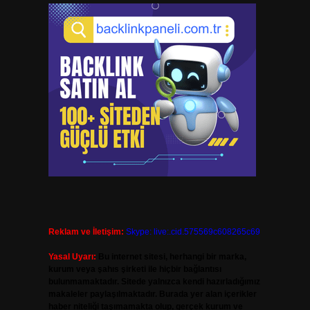
Reklam ve İletişim:
Skype: live:.cid.575569c608265c69
Yasal Uyarı:
Bu internet sitesi, herhangi bir marka,
kurum veya şahıs şirketi ile hiçbir bağlantısı
bulunmamaktadır. Sitede yalnızca kendi hazırladığımız
makaleler paylaşılmaktadır. Burada yer alan içerikler
haber niteliği taşımamakta olup, gerçek kurum ve