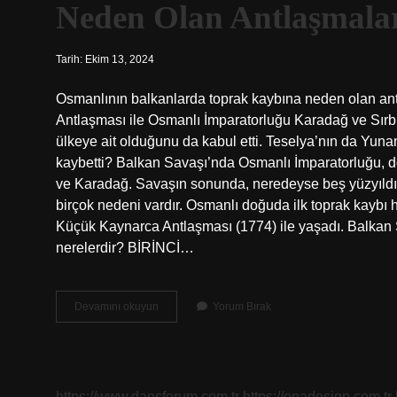
Neden Olan Antlaşmala
Tarih: Ekim 13, 2024
Osmanlının balkanlarda toprak kaybına neden olan ant
Antlaşması ile Osmanlı İmparatorluğu Karadağ ve Sırbist
ülkeye ait olduğunu da kabul etti. Teselya’nın da Yuna
kaybetti? Balkan Savaşı’nda Osmanlı İmparatorluğu, dör
ve Karadağ. Savaşın sonunda, neredeyse beş yüzyıldır 
birçok nedeni vardır. Osmanlı doğuda ilk toprak kaybı 
Küçük Kaynarca Antlaşması (1774) ile yaşadı. Balkan 
nerelerdir? BİRİNCİ…
Osmanlının
Devamını okuyun
Yorum Bırak
Balkanlarda
Toprak
Kaybetmesine
Neden
Olan
https://www.dansforum.com.tr
https://onadesign.com.tr