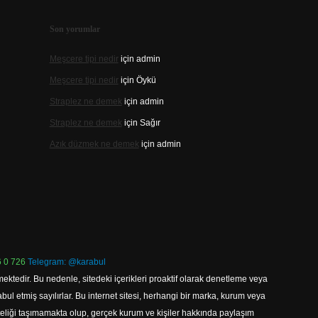
Son yorumlar
Meşcere tipi nedir
için
admin
Meşcere tipi nedir
için
Öykü
Straplez ne demek
için
admin
Straplez ne demek
için
Sağır
Azık düzmek ne demek
için
admin
 0 726
Telegram: @karabul
ektedir. Bu nedenle, sitedeki içerikleri proaktif olarak denetleme veya
 etmiş sayılırlar. Bu internet sitesi, herhangi bir marka, kurum veya
niteliği taşımamakta olup, gerçek kurum ve kişiler hakkında paylaşım