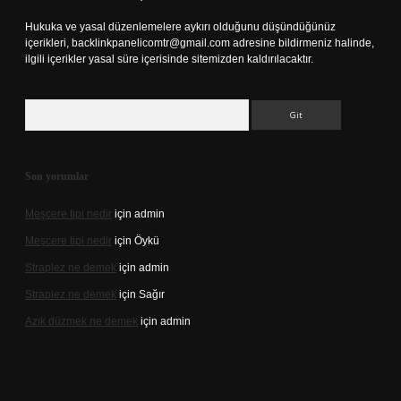
Hukuka ve yasal düzenlemelere aykırı olduğunu düşündüğünüz
içerikleri,
backlinkpanelicomtr@gmail.com
adresine bildirmeniz halinde,
ilgili içerikler yasal süre içerisinde sitemizden kaldırılacaktır.
Arama
Son yorumlar
Meşcere tipi nedir
için
admin
Meşcere tipi nedir
için
Öykü
Straplez ne demek
için
admin
Straplez ne demek
için
Sağır
Azık düzmek ne demek
için
admin