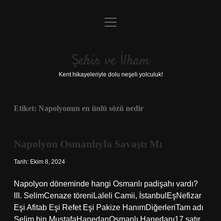
menüyü
Anasayfa
aç
Gizlilik Politikası
Şehir ve İlham
Yasal Uyarı
Kent hikayeleriyle dolu neşeli yolculuk!
Hakkımızda
Etiket:
Napolyonun en ünlü sözü nedir
Napolyon Osmanlıyla Savaştı Mı
Tarih: Ekim 8, 2024
Napolyon döneminde hangi Osmanlı padişahı vardı?
III. SelimCenaze töreniLaleli Camii, İstanbulEşNefizar
Eşi Afitab Eşi Refet Eşi Pakize HanımDiğerleriTam adı
Selim bin MustafaHanedanOsmanlı Hanedanı17 satır