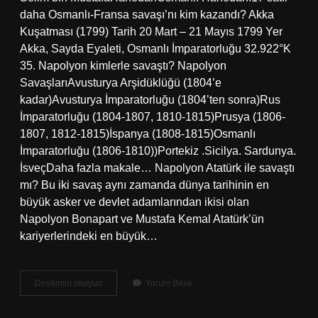
daha Osmanlı-Fransa savaşı’nı kim kazandı? Akka
Kuşatması (1799) Tarih 20 Mart – 21 Mayıs 1799 Yer
Akka, Sayda Eyaleti, Osmanlı İmparatorluğu 32.922°K
35. Napolyon kimlerle savaştı? Napolyon
SavaşlarıAvusturya Arşidüklüğü (1804’e
kadar)Avusturya İmparatorluğu (1804’ten sonra)Rus
İmparatorluğu (1804-1807, 1810-1815)Prusya (1806-
1807, 1812-1815)İspanya (1808-1815)Osmanlı
İmparatorluğu (1806-1810))Portekiz .Sicilya. Sardunya.
İsveçDaha fazla makale… Napolyon Atatürk ile savaştı
mı? Bu iki savaş aynı zamanda dünya tarihinin en
büyük asker ve devlet adamlarından ikisi olan
Napolyon Bonapart ve Mustafa Kemal Atatürk’ün
kariyerlerindeki en büyük…
Napolyon
Devamını okuyun
Yorum Bırak
Osmanlıyla
Savaştı