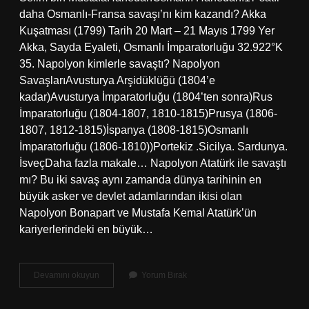
daha Osmanlı-Fransa savaşı’nı kim kazandı? Akka
Kuşatması (1799) Tarih 20 Mart – 21 Mayıs 1799 Yer
Akka, Sayda Eyaleti, Osmanlı İmparatorluğu 32.922°K
35. Napolyon kimlerle savaştı? Napolyon
SavaşlarıAvusturya Arşidüklüğü (1804’e
kadar)Avusturya İmparatorluğu (1804’ten sonra)Rus
İmparatorluğu (1804-1807, 1810-1815)Prusya (1806-
1807, 1812-1815)İspanya (1808-1815)Osmanlı
İmparatorluğu (1806-1810))Portekiz .Sicilya. Sardunya.
İsveçDaha fazla makale… Napolyon Atatürk ile savaştı
mı? Bu iki savaş aynı zamanda dünya tarihinin en
büyük asker ve devlet adamlarından ikisi olan
Napolyon Bonapart ve Mustafa Kemal Atatürk’ün
kariyerlerindeki en büyük…
Napolyon
Devamını okuyun
Yorum Bırak
Osmanlıyla
Savaştı