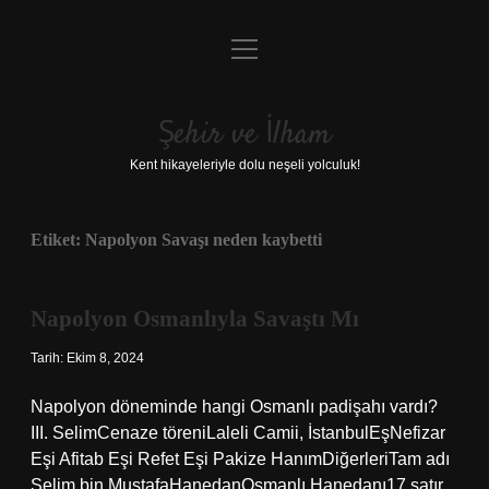
menüyü
Anasayfa
aç
Gizlilik Politikası
Şehir ve İlham
Yasal Uyarı
Kent hikayeleriyle dolu neşeli yolculuk!
Hakkımızda
Etiket:
Napolyon Savaşı neden kaybetti
Napolyon Osmanlıyla Savaştı Mı
Tarih: Ekim 8, 2024
Napolyon döneminde hangi Osmanlı padişahı vardı?
III. SelimCenaze töreniLaleli Camii, İstanbulEşNefizar
Eşi Afitab Eşi Refet Eşi Pakize HanımDiğerleriTam adı
Selim bin MustafaHanedanOsmanlı Hanedanı17 satır