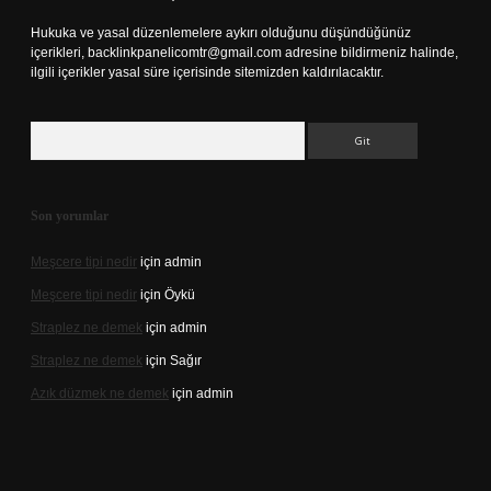
Hukuka ve yasal düzenlemelere aykırı olduğunu düşündüğünüz
içerikleri,
backlinkpanelicomtr@gmail.com
adresine bildirmeniz halinde,
ilgili içerikler yasal süre içerisinde sitemizden kaldırılacaktır.
Arama
Son yorumlar
Meşcere tipi nedir
için
admin
Meşcere tipi nedir
için
Öykü
Straplez ne demek
için
admin
Straplez ne demek
için
Sağır
Azık düzmek ne demek
için
admin