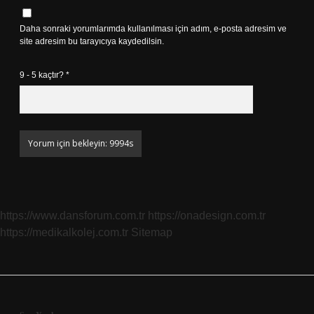
Daha sonraki yorumlarımda kullanılması için adım, e-posta adresim ve
site adresim bu tarayıcıya kaydedilsin.
9 - 5 kaçtır?
*
https://www.dansforum.com.tr
https://onadesign.com.tr
https://medikalkolej.com.tr
Sitemap