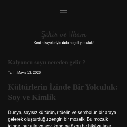
menüyü
Anasayfa
aç
Gizlilik Politikası
Şehir ve İlham
Yasal Uyarı
Kent hikayeleriyle dolu neşeli yolculuk!
Hakkımızda
Kalyoncu soyu nereden gelir ?
Tarih: Mayıs 13, 2026
Kültürlerin İzinde Bir Yolculuk:
Soy ve Kimlik
Dünya, sayısız kültürün, ritüelin ve sembolün bir araya
gelerek oluşturduğu zengin bir mozaik. Bu mozaik
içinde, her aile ve soy, kendine özgü bir hikâye taşır.