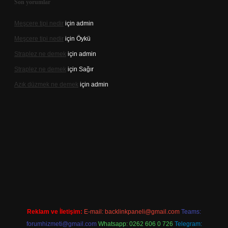
Son yorumlar
Meşcere tipi nedir
için
admin
Meşcere tipi nedir
için
Öykü
Straplez ne demek
için
admin
Straplez ne demek
için
Sağır
Azık düzmek ne demek
için
admin
.net/
Reklam ve İletişim:
E-mail:
backlinkpaneli@gmail.com
Teams:
forumhizmeti@gmail.com
Whatsapp: 0262 606 0 726
Telegram: