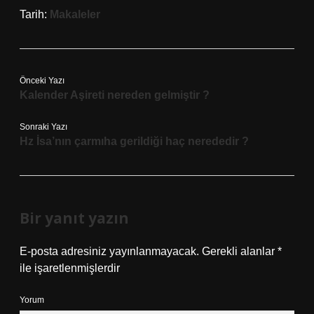
Tarih:
Makaleler
Önceki Yazı
Kalender Aşireti nereden gelmiştir ?
Sonraki Yazı
Hz İsa’nın çarmıha gerildiği haç nerededir ?
Bir yanıt yazın
E-posta adresiniz yayınlanmayacak.
Gerekli alanlar
*
ile işaretlenmişlerdir
Yorum