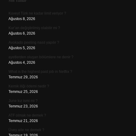
Sidebar
Son Yazılar
Kuveyt Türk ne kadar limit veriyor ?
Ağustos 8, 2026
Kur’an değiştirilmiş olabilir mi ?
Ağustos 6, 2026
Avokado peeling nasıl yapılır ?
Ağustos 5, 2026
ayetlerden oluşan bölümlere ne denir ?
Ağustos 4, 2026
What is the highest paid job in Netflix ?
Temmuz 29, 2026
Kemik iliği ödemi nedir ?
Temmuz 25, 2026
June kız ismi mi ?
Temmuz 23, 2026
ATF olmak ne demek ?
Temmuz 21, 2026
Üvey aile ne demek ?
Temmuz 19, 2026