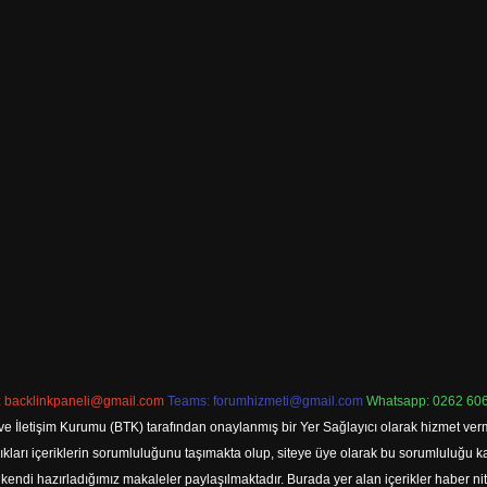
:
backlinkpaneli@gmail.com
Teams:
forumhizmeti@gmail.com
Whatsapp: 0262 606
ve İletişim Kurumu (BTK) tarafından onaylanmış bir Yer Sağlayıcı olarak hizmet verm
rı içeriklerin sorumluluğunu taşımakta olup, siteye üye olarak bu sorumluluğu kabul
a kendi hazırladığımız makaleler paylaşılmaktadır. Burada yer alan içerikler haber 