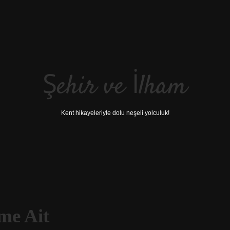
Şehir ve İlham
Kent hikayeleriyle dolu neşeli yolculuk!
me Ait