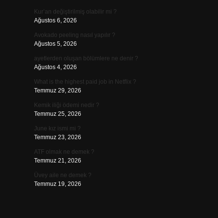
Kur’an değiştirilmiş olabilir mi ?
Ağustos 6, 2026
Avokado peeling nasıl yapılır ?
Ağustos 5, 2026
ayetlerden oluşan bölümlere ne denir ?
Ağustos 4, 2026
What is the highest paid job in Netflix ?
Temmuz 29, 2026
Kemik iliği ödemi nedir ?
Temmuz 25, 2026
June kız ismi mi ?
Temmuz 23, 2026
ATF olmak ne demek ?
Temmuz 21, 2026
Üvey aile ne demek ?
Temmuz 19, 2026