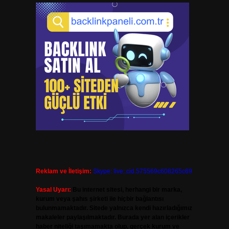
Reklam ve İletişim:
Skype: live:.cid.575569c608265c69
Yasal Uyarı:
Bu internet sitesi, herhangi bir marka,
kurum veya şahıs şirketi ile hiçbir bağlantısı
bulunmamaktadır. Sitede yalnızca kendi hazırladığımız
makaleler paylaşılmaktadır. Burada yer alan içerikler
haber niteliği taşımamakta olup, gerçek kurum ve