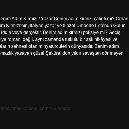
enim Adım Kırmızı / Yazar Benim adım kırmızı çalıntı mı? Orhan
m Kırmızı’nın, İtalyan yazar ve filozof Umberto Eco’nun Gülün
r iddia veya gerçektir. Benim adım kırmızı polisiye mi? Geçiş
ye romanı değil, aynı zamanda tutkulu bir aşk hikâyesi ve
maların sahnesi olan minyatürcülerin dünyasıdır. Benim adım
laşmazlık yaşayan güzel Şeküre, dört yıldır savaştan dönmeyen
https://medikalkolej.com.tr
Sitemap