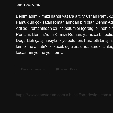
Tarih: Ocak 5, 2025
Benim adım kırmızı hangi yazara aittir? Orhan PamukB
Pamuk’un çok satan romanlarından biri olan Benim Adı
Adı adlı romanından çalıntı bölümler içerdiği bilinen bi
Romanı: Benim Adım Kırmızı Roman, yalnızca bir polisi
Doğu-Batı çatışmasıyla ikiye bölünen, hararetli tartış
kırmızı ne anlatır? İki küçük oğlu arasında sürekli an
kocasının yerine yeni bir…
Benim
Devamını okuyun
Yorum Bırak
Adim
Kirmizi
Kime
Ait
https://www.dansforum.com.tr
https://onadesign.com.tr