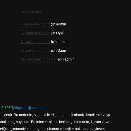
Son yorumlar
Meşcere tipi nedir
için
admin
Meşcere tipi nedir
için
Öykü
Straplez ne demek
için
admin
Straplez ne demek
için
Sağır
Azık düzmek ne demek
için
admin
 0 726
Telegram: @karabul
ektedir. Bu nedenle, sitedeki içerikleri proaktif olarak denetleme veya
 etmiş sayılırlar. Bu internet sitesi, herhangi bir marka, kurum veya
niteliği taşımamakta olup, gerçek kurum ve kişiler hakkında paylaşım