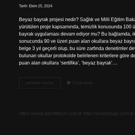
Tarih: Ekim 25, 2024
Beyaz bayrak projesi nedir? Sağlık ve Milli Eğitim Baka
yürütülen proje kapsamında, temizlik konusunda 100 ü
bayrak uygulaması devam ediyor mu? Bu bağlamda, iki 
sonucunda 90 ve üzeri puan alan okullara beyaz bayrak v
belge 3 yıl geçerli olup, bu süre zarfında denetimle
bulunan okullar protokolde belirlenen kriterlere göre 
puan alan okullara ‘sertifika’, ‘beyaz bayrak’…
Beyaz
Devamını okuyun
Yorum Bırak
Bayrak
Projesi
Ne
Zaman
Başladı
https://www.dansforum.com.tr
https://onadesign.com.tr