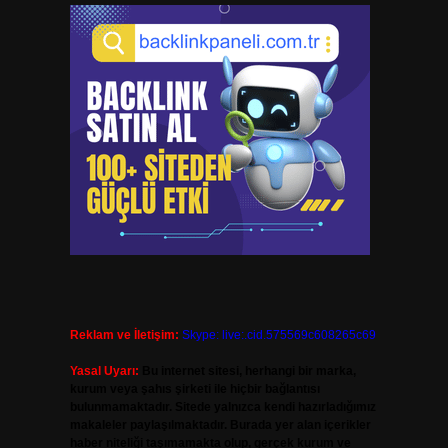
Reklam ve İletişim:
Skype: live:.cid.575569c608265c69
Yasal Uyarı:
Bu internet sitesi, herhangi bir marka,
kurum veya şahıs şirketi ile hiçbir bağlantısı
bulunmamaktadır. Sitede yalnızca kendi hazırladığımız
makaleler paylaşılmaktadır. Burada yer alan içerikler
haber niteliği taşımamakta olup, gerçek kurum ve