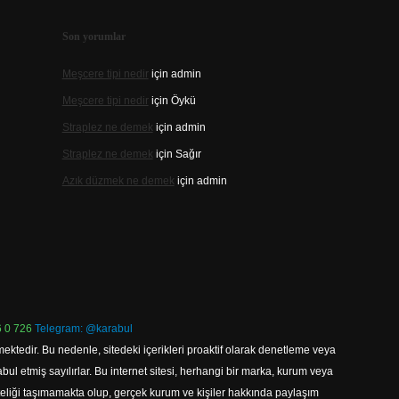
Son yorumlar
Meşcere tipi nedir
için
admin
Meşcere tipi nedir
için
Öykü
Straplez ne demek
için
admin
Straplez ne demek
için
Sağır
Azık düzmek ne demek
için
admin
 0 726
Telegram: @karabul
ektedir. Bu nedenle, sitedeki içerikleri proaktif olarak denetleme veya
 etmiş sayılırlar. Bu internet sitesi, herhangi bir marka, kurum veya
niteliği taşımamakta olup, gerçek kurum ve kişiler hakkında paylaşım