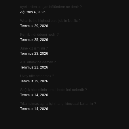
ayetlerden oluşan bölümlere ne denir ?
Ağustos 4, 2026
What is the highest paid job in Netflix ?
Temmuz 29, 2026
Kemik iliği ödemi nedir ?
Temmuz 25, 2026
June kız ismi mi ?
Temmuz 23, 2026
ATF olmak ne demek ?
Temmuz 21, 2026
Üvey aile ne demek ?
Temmuz 19, 2026
Sağlık hizmetinin temel hedefleri nelerdir ?
Temmuz 14, 2026
Tıkalı pimaş açma için hangi kimyasal kullanılır ?
Temmuz 14, 2026