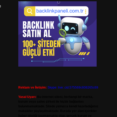
e
Reklam ve İletişim:
Skype: live:.cid.575569c608265c69
Yasal Uyarı:
Bu internet sitesi, herhangi bir marka,
kurum veya şahıs şirketi ile hiçbir bağlantısı
bulunmamaktadır. Sitede yalnızca kendi hazırladığımız
makaleler paylaşılmaktadır. Burada yer alan içerikler
haber niteliği taşımamakta olup, gerçek kurum ve