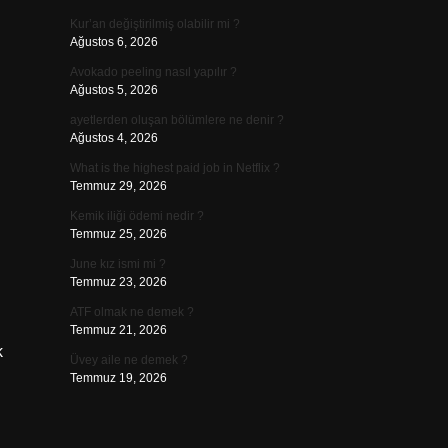
Kur’an değiştirilmiş olabilir mi ?
Ağustos 6, 2026
Avokado peeling nasıl yapılır ?
Ağustos 5, 2026
ayetlerden oluşan bölümlere ne denir ?
Ağustos 4, 2026
What is the highest paid job in Netflix ?
.
Temmuz 29, 2026
Kemik iliği ödemi nedir ?
Temmuz 25, 2026
June kız ismi mi ?
Temmuz 23, 2026
ATF olmak ne demek ?
Temmuz 21, 2026
k
Üvey aile ne demek ?
Temmuz 19, 2026