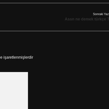
Sonraki Yaz
Assn ne demek türkçe 
le işaretlenmişlerdir