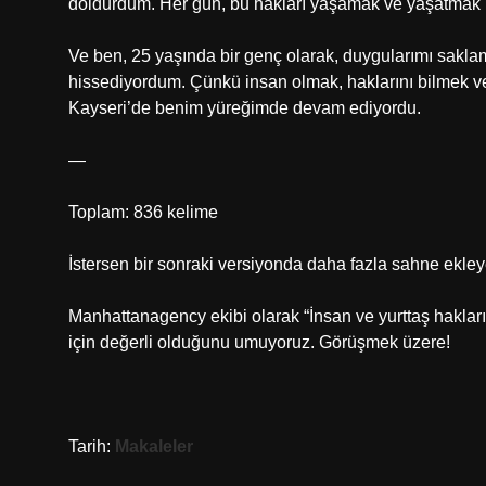
doldurdum. Her gün, bu hakları yaşamak ve yaşatmak için
Ve ben, 25 yaşında bir genç olarak, duygularımı saklam
hissediyordum. Çünkü insan olmak, haklarını bilmek v
Kayseri’de benim yüreğimde devam ediyordu.
—
Toplam: 836 kelime
İstersen bir sonraki versiyonda daha fazla sahne ekle
Manhattanagency ekibi olarak “İnsan ve yurttaş hakları b
için değerli olduğunu umuyoruz. Görüşmek üzere!
Tarih:
Makaleler