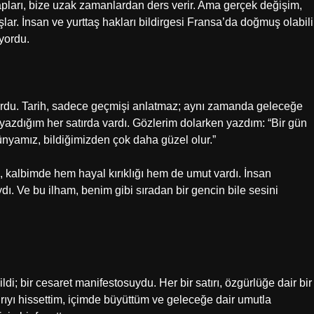
itapları, bize uzak zamanlardan ders verir. Ama gerçek değişim,
lar. İnsan ve yurttaş hakları bildirgesi Fransa’da doğmuş olabili
yordu.
du. Tarih, sadece geçmişi anlatmaz; aynı zamanda geleceğe
 yazdığım her satırda vardı. Gözlerim dolarken yazdım: “Bir gün
ünyamız, bildiğimizden çok daha güzel olur.”
kalbimde hem hayal kırıklığı hem de umut vardı. İnsan
ı. Ve bu ilham, benim gibi sıradan bir gencin bile sesini
ldi; bir cesaret manifestosuydu. Her bir satırı, özgürlüğe dair bir
ğrıyı hissettim, içimde büyüttüm ve geleceğe dair umutla