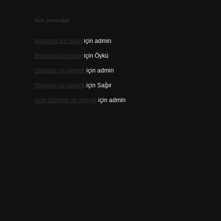
Son yorumlar
Meşcere tipi nedir
için
admin
Meşcere tipi nedir
için
Öykü
Straplez ne demek
için
admin
Straplez ne demek
için
Sağır
Azık düzmek ne demek
için
admin