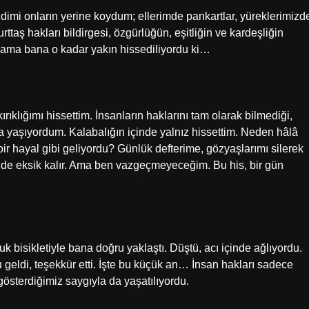
dimi onların yerine koydum; ellerimde pankartlar, yüreklerimizd
aş hakları bildirgesi, özgürlüğün, eşitliğin ve kardeşliğin
 ama bana o kadar yakın hissediliyordu ki…
ıklığımı hissettim. İnsanların haklarını tam olarak bilmediği,
a yaşıyordum. Kalabalığın içinde yalnız hissettim. Neden hâlâ
ir hayal gibi geliyordu? Günlük defterime, gözyaşlarımı silerek
k de eksik kalır. Ama ben vazgeçmeyeceğim. Bu his, bir gün
k bisikletiyle bana doğru yaklaştı. Düştü, acı içinde ağlıyordu.
 geldi, teşekkür etti. İşte bu küçük an… İnsan hakları sadece
gösterdiğimiz saygıyla da yaşatılıyordu.