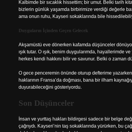
Kalbimde bir sıcaklık hissettim; bir umut. Belki tarih k
bizlerin günlük yaşamda birbirimize verdiği değerle baş
ama onun ruhu, Kayseri sokaklarında bile hissedilebili
Duyguların İçinden Geçen Gelecek
Akşamüstü eve dönerken kafamda düşünceler dönüyor
ışık tutar. O ışık, benim duygularımda, hayallerimde ve
herkes kendi hakkını bilir ve savunur. Belki o zaman d
O gece penceremin önünde oturup defterime yazarken, 
haklarının Fransa’da doğması, bana bir ilham kaynağıyd
duyurabileceğini gösteriyordu.
Son Düşünceler
İnsan ve yurttaş hakları bildirgesi sadece bir belge deği
çağrıydı. Kayseri’nin taş sokaklarında yürürken, bu ça