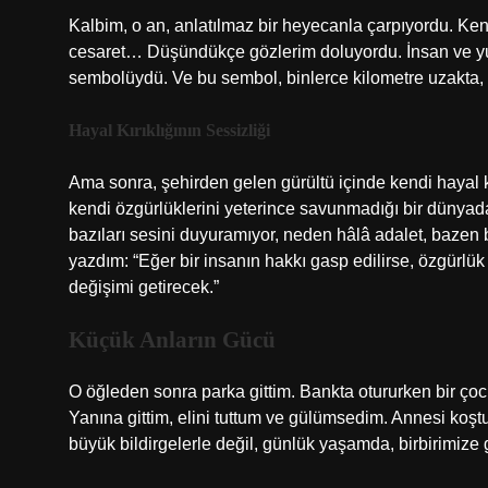
Kalbim, o an, anlatılmaz bir heyecanla çarpıyordu. Ken
cesaret… Düşündükçe gözlerim doluyordu. İnsan ve yurtt
sembolüydü. Ve bu sembol, binlerce kilometre uzakta,
Hayal Kırıklığının Sessizliği
Ama sonra, şehirden gelen gürültü içinde kendi hayal kır
kendi özgürlüklerini yeterince savunmadığı bir dünyad
bazıları sesini duyuramıyor, neden hâlâ adalet, bazen b
yazdım: “Eğer bir insanın hakkı gasp edilirse, özgürlü
değişimi getirecek.”
Küçük Anların Gücü
O öğleden sonra parka gittim. Bankta otururken bir çocu
Yanına gittim, elini tuttum ve gülümsedim. Annesi koştu
büyük bildirgelerle değil, günlük yaşamda, birbirimize 