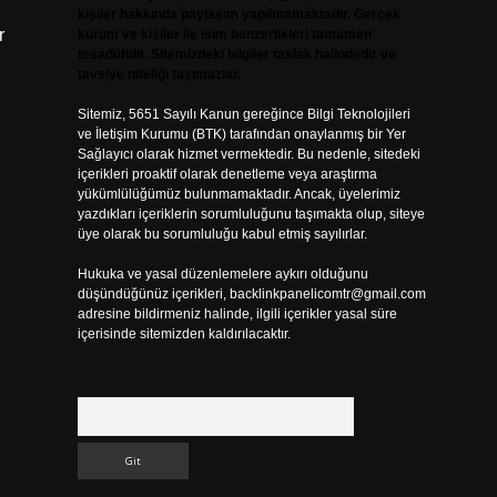
kişiler hakkında paylaşım yapılmamaktadır. Gerçek
r
kurum ve kişiler ile isim benzerlikleri tamamen
tesadüfidir. Sitemizdeki bilgiler taslak halindedir ve
tavsiye niteliği taşımazlar.
Sitemiz, 5651 Sayılı Kanun gereğince Bilgi Teknolojileri
ve İletişim Kurumu (BTK) tarafından onaylanmış bir Yer
Sağlayıcı olarak hizmet vermektedir. Bu nedenle, sitedeki
içerikleri proaktif olarak denetleme veya araştırma
yükümlülüğümüz bulunmamaktadır. Ancak, üyelerimiz
yazdıkları içeriklerin sorumluluğunu taşımakta olup, siteye
üye olarak bu sorumluluğu kabul etmiş sayılırlar.
Hukuka ve yasal düzenlemelere aykırı olduğunu
düşündüğünüz içerikleri,
backlinkpanelicomtr@gmail.com
adresine bildirmeniz halinde, ilgili içerikler yasal süre
içerisinde sitemizden kaldırılacaktır.
Arama