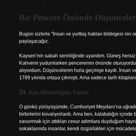
Bir Pencere Önünde Düşünceler
Bugün sizlerle “İnsan ve yurttaş hakları bildirgesi nin o
paylaşacağız.
Kayseri’nin sabah serinliğinde uyandım. Güneş henüz ye
Kahvemi yudumlarken penceremin önünde oturuyordum; 
alıyordum. Düşüncelerim hızla geçmişe kaydı. İnsan ve 
1789 yılında ortaya çıkmıştı. Ama sadece tarih kitaplar
İlk Kez Hissettiğim Umut
O günkü yürüyüşümde, Cumhuriyet Meydanı’na uğradım. 
birbirlerini kovalıyorlardı. Ama ben, kalabalığın içinde 
savunmak için attıkları cesur adımlara duyduğum hayra
sokaklarında insanlar, kendi özgürlükleri için mücadele