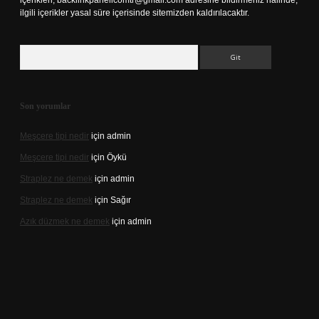
içerikleri,
backlinkpanelicomtr@gmail.com
adresine bildirmeniz halinde,
ilgili içerikler yasal süre içerisinde sitemizden kaldırılacaktır.
Arama
Son yorumlar
Meşcere tipi nedir
için
admin
Meşcere tipi nedir
için
Öykü
Straplez ne demek
için
admin
Straplez ne demek
için
Sağır
Azık düzmek ne demek
için
admin