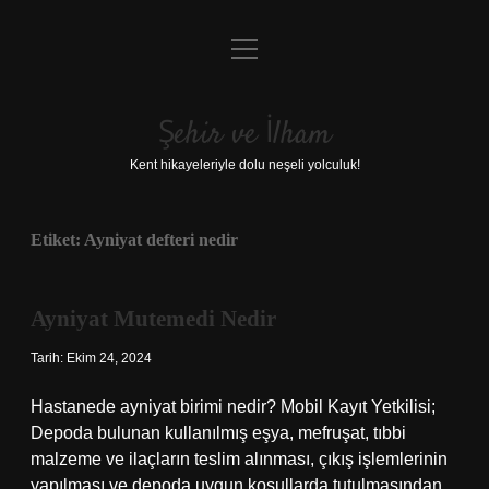
menüyü
Anasayfa
aç
Gizlilik Politikası
Şehir ve İlham
Yasal Uyarı
Kent hikayeleriyle dolu neşeli yolculuk!
Hakkımızda
Etiket:
Ayniyat defteri nedir
Ayniyat Mutemedi Nedir
Tarih: Ekim 24, 2024
Hastanede ayniyat birimi nedir? Mobil Kayıt Yetkilisi;
Depoda bulunan kullanılmış eşya, mefruşat, tıbbi
malzeme ve ilaçların teslim alınması, çıkış işlemlerinin
yapılması ve depoda uygun koşullarda tutulmasından