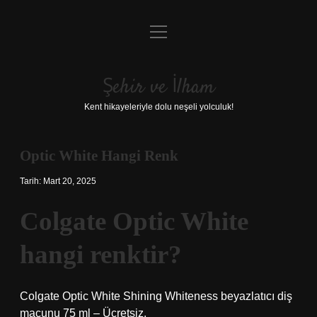
menüyü
Anasayfa
aç
Gizlilik Politikası
Şehir ve İlham
Yasal Uyarı
Kent hikayeleriyle dolu neşeli yolculuk!
Hakkımızda
Optic White Hangi Renk
Tarih: Mart 20, 2025
Colgate Optic White
hangi renktir?
Colgate Optic White Shining Whiteness beyazlatıcı diş
macunu 75 ml – Ücretsiz.