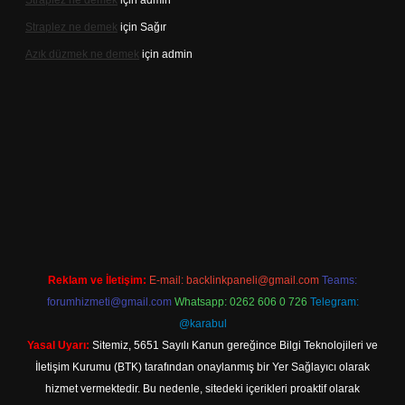
Straplez ne demek
için
admin
Straplez ne demek
için
Sağır
Azık düzmek ne demek
için
admin
ncel adresi
https://tulipbett.net/
Reklam ve İletişim:
E-mail:
backlinkpaneli@gmail.com
Teams:
forumhizmeti@gmail.com
Whatsapp: 0262 606 0 726
Telegram:
@karabul
Yasal Uyarı:
Sitemiz, 5651 Sayılı Kanun gereğince Bilgi Teknolojileri ve
İletişim Kurumu (BTK) tarafından onaylanmış bir Yer Sağlayıcı olarak
hizmet vermektedir. Bu nedenle, sitedeki içerikleri proaktif olarak