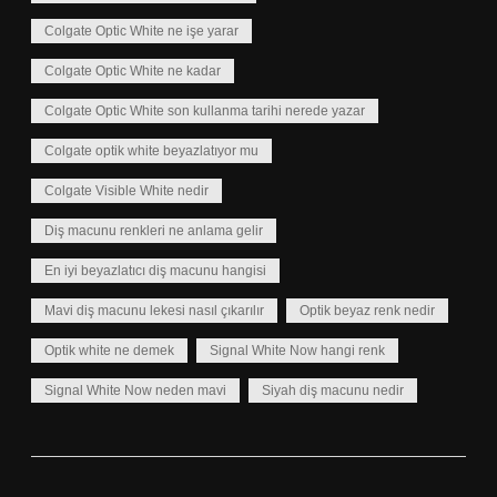
Colgate Optic White ne işe yarar
Colgate Optic White ne kadar
Colgate Optic White son kullanma tarihi nerede yazar
Colgate optik white beyazlatıyor mu
Colgate Visible White nedir
Diş macunu renkleri ne anlama gelir
En iyi beyazlatıcı diş macunu hangisi
Mavi diş macunu lekesi nasıl çıkarılır
Optik beyaz renk nedir
Optik white ne demek
Signal White Now hangi renk
Signal White Now neden mavi
Siyah diş macunu nedir