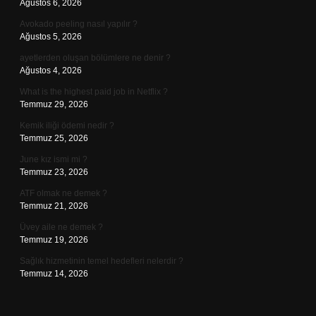
Ağustos 6, 2026
Avokado peeling nasıl yapılır ?
Ağustos 5, 2026
ayetlerden oluşan bölümlere ne denir ?
Ağustos 4, 2026
What is the highest paid job in Netflix ?
Temmuz 29, 2026
Kemik iliği ödemi nedir ?
Temmuz 25, 2026
June kız ismi mi ?
Temmuz 23, 2026
ATF olmak ne demek ?
Temmuz 21, 2026
Üvey aile ne demek ?
Temmuz 19, 2026
Sağlık hizmetinin temel hedefleri nelerdir ?
Temmuz 14, 2026