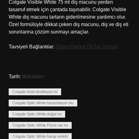
Colgate Visible White 75 ml diş macunu yerden
tasarruf etmek için çantada taşınabilir. Colgate Visible
White diş macunu tartarın giderilmesine yardımcı olur.
Özel formülüyle dikkat çeken diş macunu, diş ve diş eti
sorunlarına çözüm sunmayı amaçlar.
Tavsiyeli Bağlantılar:
Ödüm Patladı Öd Ne Demek
Tarih:
Makaleler
Colgate İsrail destekçisi mi
Colgate Optic White beyazlatıyor mu
Colgate Optic White doğal mı
Colgate Optic White Florür var mı
Colgate Optic White hangi renktir