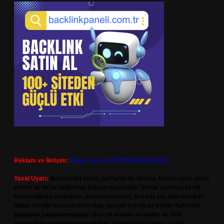
Reklam ve İletişim:
Skype: live:.cid.575569c608265c69
Yasal Uyarı:
Bu internet sitesi, herhangi bir marka, kurum veya şahıs
şirketi ile hiçbir bağlantısı bulunmamaktadır. Sitede yalnızca kendi
hazırladığımız makaleler paylaşılmaktadır. Burada yer alan içerikler
haber niteliği taşımamakta olup, gerçek kurum ve kişiler hakkında
paylaşım yapılmamaktadır. Gerçek kurum ve kişiler ile isim
benzerlikleri tamamen tesadüfidir. Sitemizdeki bilgiler taslak