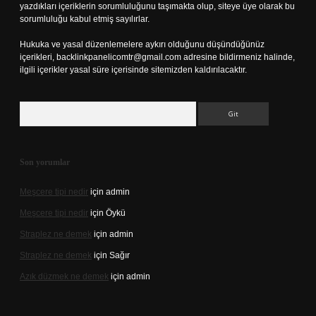
yazdıkları içeriklerin sorumluluğunu taşımakta olup, siteye üye olarak bu
sorumluluğu kabul etmiş sayılırlar.
Hukuka ve yasal düzenlemelere aykırı olduğunu düşündüğünüz
içerikleri,
backlinkpanelicomtr@gmail.com
adresine bildirmeniz halinde,
ilgili içerikler yasal süre içerisinde sitemizden kaldırılacaktır.
Arama
Son yorumlar
Meşcere tipi nedir
için
admin
Meşcere tipi nedir
için
Öykü
Straplez ne demek
için
admin
Straplez ne demek
için
Sağır
Azık düzmek ne demek
için
admin