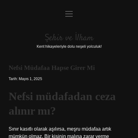
menüyü
Anasayfa
aç
Gizlilik Politikası
Şehir ve İlham
Yasal Uyarı
Kent hikayeleriyle dolu neşeli yolculuk!
Hakkımızda
Nefsi Müdafaa Hapse Girer Mi
Tarih: Mayıs 1, 2025
Nefsi müdafadan ceza
alınır mı?
Sınır kasıtlı olarak aşılırsa, meşru müdafaa artık
mümkün olmaz. Bir kişinin malına zarar verme