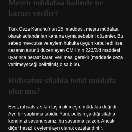
Meşru müdafaa halinde ne
kararı verilir?
Türk Ceza Kanunu’nun 25. maddesi, meşru müdafaa
olarak adlandırılan kanuna uyma sebebini düzenler. Bu
sebep mevcutsa ve eylem hukuka uygun kabul edilirse,
cezanın türünü düzenleyen CMK’nin 223/2/d maddesi
uyarınca beraat kararı verilmesi gerekir (maddede ceza
verilmeyeceği belirtilmiş olsa bile).
Ruhsatsız silahla nefsi müdafa
olur mu?
Evet, ruhsatsız silah taşımak meşru müdafaa değildir.
Ayrı bir yaptırıma tabidir. Yani, polisin çaldığı silahla
kendinizi savunursanız, bu savunma caizdir. Ancak,
diğer hırsızlık eylemi ayrı olarak cezalandırılır.