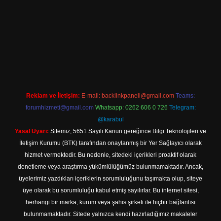
 güncel adresi
https://tulipbett.net/
Reklam ve İletişim:
E-mail:
backlinkpaneli@gmail.com
Teams:
forumhizmeti@gmail.com
Whatsapp: 0262 606 0 726
Telegram:
@karabul
Yasal Uyarı:
Sitemiz, 5651 Sayılı Kanun gereğince Bilgi Teknolojileri ve
İletişim Kurumu (BTK) tarafından onaylanmış bir Yer Sağlayıcı olarak
hizmet vermektedir. Bu nedenle, sitedeki içerikleri proaktif olarak
denetleme veya araştırma yükümlülüğümüz bulunmamaktadır. Ancak,
üyelerimiz yazdıkları içeriklerin sorumluluğunu taşımakta olup, siteye
üye olarak bu sorumluluğu kabul etmiş sayılırlar. Bu internet sitesi,
herhangi bir marka, kurum veya şahıs şirketi ile hiçbir bağlantısı
bulunmamaktadır. Sitede yalnızca kendi hazırladığımız makaleler