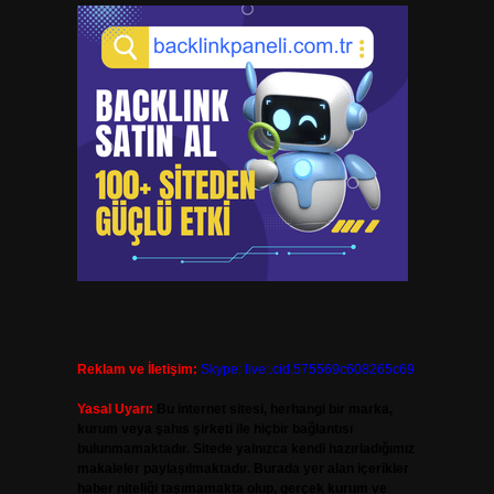
Reklam ve İletişim:
Skype: live:.cid.575569c608265c69
Yasal Uyarı:
Bu internet sitesi, herhangi bir marka,
kurum veya şahıs şirketi ile hiçbir bağlantısı
bulunmamaktadır. Sitede yalnızca kendi hazırladığımız
makaleler paylaşılmaktadır. Burada yer alan içerikler
haber niteliği taşımamakta olup, gerçek kurum ve