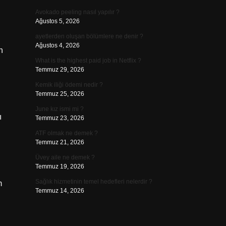
Avokado peeling nasıl yapılır ?
Ağustos 5, 2026
ayetlerden oluşan bölümlere ne denir ?
Ağustos 4, 2026
n
What is the highest paid job in Netflix ?
Temmuz 29, 2026
Kemik iliği ödemi nedir ?
Temmuz 25, 2026
June kız ismi mi ?
ı
Temmuz 23, 2026
ATF olmak ne demek ?
Temmuz 21, 2026
Üvey aile ne demek ?
Temmuz 19, 2026
Sağlık hizmetinin temel hedefleri nelerdir ?
Temmuz 14, 2026