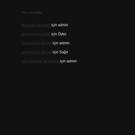
Son yorumlar
Meşcere tipi nedir
için
admin
Meşcere tipi nedir
için
Öykü
Straplez ne demek
için
admin
Straplez ne demek
için
Sağır
Azık düzmek ne demek
için
admin