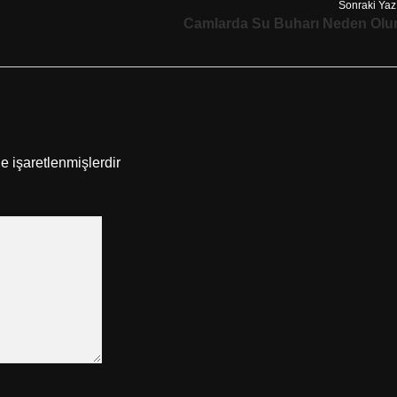
Sonraki Yaz
Camlarda Su Buharı Neden Olu
le işaretlenmişlerdir