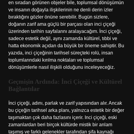
en sıradan görünen objeler bile, toplumsal dönüşümün
ve insanın doğayla ilişkilerinin ne denli derin izler
bıraktığını gözler önüne serebilir. Bugün sizlere,
doğanın zarif ama güçlü bir parçası olan inci çiçeği
üzerinden tarihin sayfalarını aralayacağım. İnci çiçeği,
sadece estetik değil, aynı zamanda kültürel, tıbbi ve
hatta ekonomik açıdan da büyük bir öneme sahiptir. Bu
yazıda, inci çiçeğinin tarihsel süreçteki rolü, insan
toplumlarındaki kırılma noktaları ve toplumsal
dönüşümlerle nasıl ilişkili olduğunu inceleyeceğiz.
Geçmişin Ardında: İnci Çiçeği ve Kültürel
Bağlantılar
İnci çiçeği, adını, parlak ve zarif yapısından alır. Ancak
bu çiçeğin tarihsel arka planı, yalnızca estetik bir değer
taşımaktan çok daha fazlasını içerir. Inci çiçeği, eski
zamanlardan beri birçok kültürde mistik bir anlam
taşımış ve farklı gelenekler tarafından şifa kaynağı