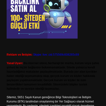
Reklam ve İletişim:
Skype: live:.cid.575569c608265c69
Yasal Uyarı:
Bu internet sitesi, herhangi bir marka, kurum veya şahıs
şirketi ile hiçbir bağlantısı bulunmamaktadır. Sitede yalnızca kendi
hazırladığımız makaleler paylaşılmaktadır. Burada yer alan içerikler
haber niteliği taşımamakta olup, gerçek kurum ve kişiler hakkında
paylaşım yapılmamaktadır. Gerçek kurum ve kişiler ile isim
benzerlikleri tamamen tesadüfidir. Sitemizdeki bilgiler taslak
halindedir ve tavsiye niteliği taşımazlar.
Sitemiz, 5651 Sayılı Kanun gereğince Bilgi Teknolojileri ve İletişim
Kurumu (BTK) tarafından onaylanmış bir Yer Sağlayıcı olarak hizmet
vermektedir. Bu nedenle, sitedeki içerikleri proaktif olarak denetleme