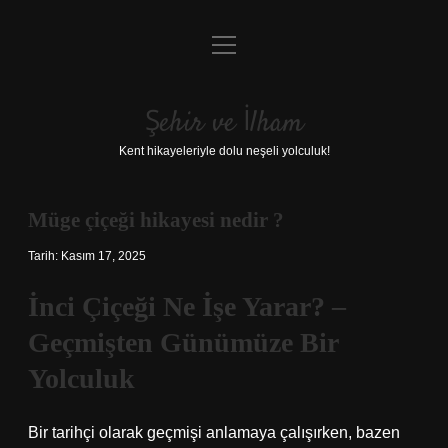
menüyü
Anasayfa
aç
Gizlilik Politikası
Şehir ve İlham
Yasal Uyarı
Kent hikayeleriyle dolu neşeli yolculuk!
Hakkımızda
Müge çiçeği hikayesi nedir ?
Tarih: Kasım 17, 2025
İnci Çiçeği Ne İşe Yarar? –
Geçmişten Günümüze Bir
Yolculuk
Bir tarihçi olarak geçmişi anlamaya çalışırken, bazen