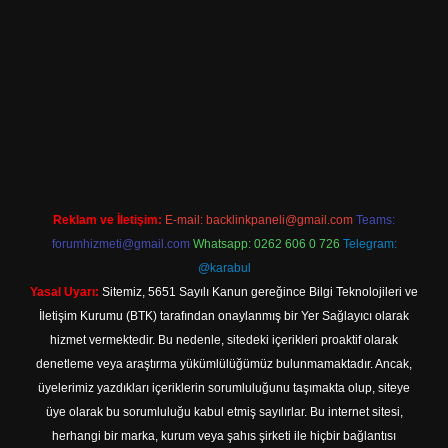
tt.net/
Reklam ve İletişim:
E-mail:
backlinkpaneli@gmail.com
Teams:
forumhizmeti@gmail.com
Whatsapp: 0262 606 0 726
Telegram:
@karabul
Yasal Uyarı:
Sitemiz, 5651 Sayılı Kanun gereğince Bilgi Teknolojileri ve
İletişim Kurumu (BTK) tarafından onaylanmış bir Yer Sağlayıcı olarak
hizmet vermektedir. Bu nedenle, sitedeki içerikleri proaktif olarak
denetleme veya araştırma yükümlülüğümüz bulunmamaktadır. Ancak,
üyelerimiz yazdıkları içeriklerin sorumluluğunu taşımakta olup, siteye
üye olarak bu sorumluluğu kabul etmiş sayılırlar. Bu internet sitesi,
herhangi bir marka, kurum veya şahıs şirketi ile hiçbir bağlantısı