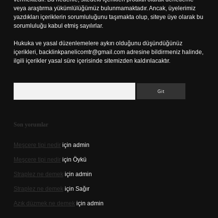
veya araştırma yükümlülüğümüz bulunmamaktadır. Ancak, üyelerimiz
yazdıkları içeriklerin sorumluluğunu taşımakta olup, siteye üye olarak bu
sorumluluğu kabul etmiş sayılırlar.
Hukuka ve yasal düzenlemelere aykırı olduğunu düşündüğünüz
içerikleri,
backlinkpanelicomtr@gmail.com
adresine bildirmeniz halinde,
ilgili içerikler yasal süre içerisinde sitemizden kaldırılacaktır.
Arama
Son yorumlar
Meşcere tipi nedir
için
admin
Meşcere tipi nedir
için
Öykü
Straplez ne demek
için
admin
Straplez ne demek
için
Sağır
Azık düzmek ne demek
için
admin