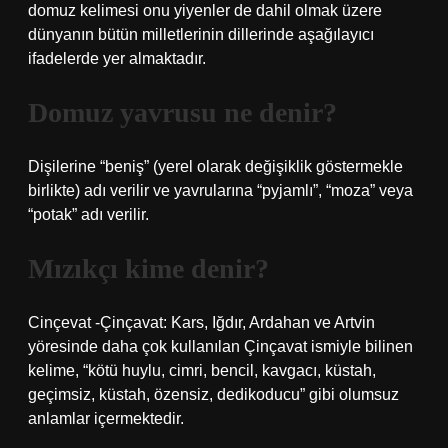
domuz kelimesi onu yiyenler de dahil olmak üzere
dünyanın bütün milletlerinin dillerinde aşağılayıcı
ifadelerde yer almaktadır.
Domuz yavrusu ne denir?
Dişilerine “beniş” (yerel olarak değişiklik göstermekle
birlikte) adı verilir ve yavrularına “pyjamlı”, “moza” veya
“potak” adı verilir.
Mızıkçı kime denir?
Cinçevat -Çinçavat: Kars, Iğdır, Ardahan ve Artvin
yöresinde daha çok kullanılan Çinçavat ismiyle bilinen
kelime, “kötü huylu, cimri, bencil, kavgacı, küstah,
geçimsiz, küstah, özensiz, dedikoducu” gibi olumsuz
anlamlar içermektedir.