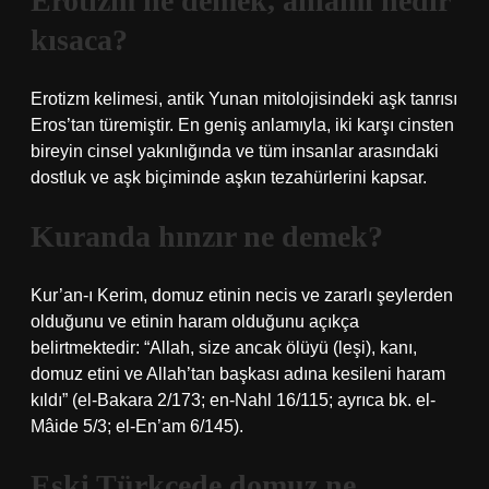
Erotizm ne demek, anlamı nedir
kısaca?
Erotizm kelimesi, antik Yunan mitolojisindeki aşk tanrısı
Eros’tan türemiştir. En geniş anlamıyla, iki karşı cinsten
bireyin cinsel yakınlığında ve tüm insanlar arasındaki
dostluk ve aşk biçiminde aşkın tezahürlerini kapsar.
Kuranda hınzır ne demek?
Kur’an-ı Kerim, domuz etinin necis ve zararlı şeylerden
olduğunu ve etinin haram olduğunu açıkça
belirtmektedir: “Allah, size ancak ölüyü (leşi), kanı,
domuz etini ve Allah’tan başkası adına kesileni haram
kıldı” (el-Bakara 2/173; en-Nahl 16/115; ayrıca bk. el-
Mâide 5/3; el-En’am 6/145).
Eski Türkçede domuz ne