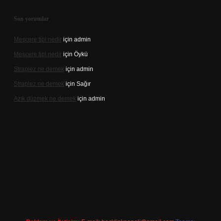
Son yorumlar
Meşcere tipi nedir
için
admin
Meşcere tipi nedir
için
Öykü
Straplez ne demek
için
admin
Straplez ne demek
için
Sağır
Azık düzmek ne demek
için
admin
t/