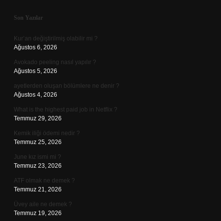
Sidebar
Son Yazılar
Kur’an değiştirilmiş olabilir mi ?
Ağustos 6, 2026
Avokado peeling nasıl yapılır ?
Ağustos 5, 2026
ayetlerden oluşan bölümlere ne denir ?
Ağustos 4, 2026
What is the highest paid job in Netflix ?
Temmuz 29, 2026
Kemik iliği ödemi nedir ?
Temmuz 25, 2026
June kız ismi mi ?
Temmuz 23, 2026
ATF olmak ne demek ?
Temmuz 21, 2026
Üvey aile ne demek ?
Temmuz 19, 2026