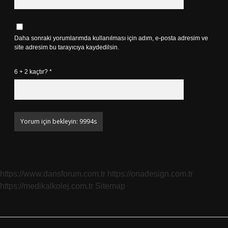
Daha sonraki yorumlarımda kullanılması için adım, e-posta adresim ve
site adresim bu tarayıcıya kaydedilsin.
6 + 2 kaçtır?
*
https://www.dansforum.com.tr
https://onadesign.com.tr
https://medikalkolej.com.tr
Sitemap