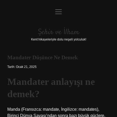
menüyü
Anasayfa
aç
Gizlilik Politikası
Şehir ve İlham
Yasal Uyarı
Kent hikayeleriyle dolu neşeli yolculuk!
Hakkımızda
Mandater Düşünce Ne Demek
Tarih: Ocak 21, 2025
Mandater anlayışı ne
demek?
Manda (Fransızca: mandate, İngilizce: mandates),
Birinci Dünya Savaşı’ndan sonra bazı büyük güçlere,