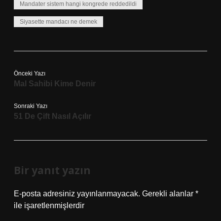
Mandater sistem hangi kongrede reddedildi
Siyasette mandacı ne demek
Önceki Yazı
Mal Sahibi Kime Denir
Sonraki Yazı
51 De Çift Nasıl Açılır
Bir yanıt yazın
E-posta adresiniz yayınlanmayacak.
Gerekli alanlar
*
ile işaretlenmişlerdir