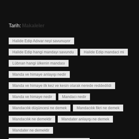
Tarih:
Makaleler
Halide Edip Adıvar neyi savunuyor
Halide Edip hangi mandayı savundu
Halide Edip mandaci mi
Lübnan hangi ülkenin mandası
Manda ve himaye anlayışı nedir
Manda ve himaye ilk kez ve kesin olarak nerede reddedildi
Manda ve himaye nedir
Mandacı nedir
Mandacılık düşüncesi ne demek
Mandacılık fikri ne demek
Mandacılık ne demektir
Mandater anlayışı ne demek
Mandater ne demektir