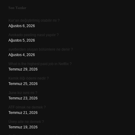
Sidebar
Son Yazılar
Kur’an değiştirilmiş olabilir mi ?
Ağustos 6, 2026
Avokado peeling nasıl yapılır ?
Ağustos 5, 2026
ayetlerden oluşan bölümlere ne denir ?
Ağustos 4, 2026
What is the highest paid job in Netflix ?
Temmuz 29, 2026
Kemik iliği ödemi nedir ?
Temmuz 25, 2026
June kız ismi mi ?
Temmuz 23, 2026
ATF olmak ne demek ?
Temmuz 21, 2026
Üvey aile ne demek ?
Temmuz 19, 2026