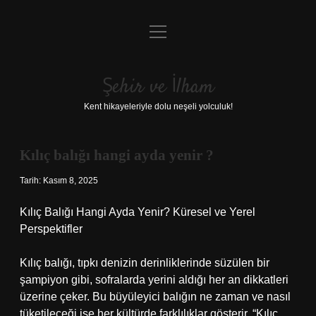
menüyü
Anasayfa
aç
Gizlilik Politikası
Şehir ve İlham
Yasal Uyarı
Kent hikayeleriyle dolu neşeli yolculuk!
Hakkımızda
Kılıç balığı hangi ayda yenir ?
Tarih: Kasım 8, 2025
Kılıç Balığı Hangi Ayda Yenir? Küresel ve Yerel
Perspektifler
Kılıç balığı, tıpkı denizin derinliklerinde süzülen bir
şampiyon gibi, sofralarda yerini aldığı her an dikkatleri
üzerine çeker. Bu büyüleyici balığın ne zaman ve nasıl
tüketileceği ise her kültürde farklılıklar gösterir. “Kılıç