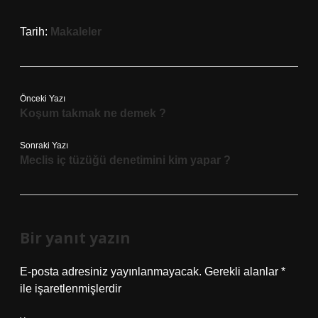
Tarih:
Makaleler
Önceki Yazı
Koşum takmak ne demek ?
Sonraki Yazı
Meclis iç tüzüğü denetimini kim yapar ?
Bir yanıt yazın
E-posta adresiniz yayınlanmayacak.
Gerekli alanlar
*
ile işaretlenmişlerdir