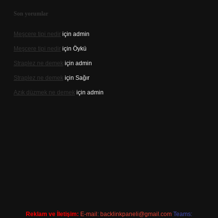
Son yorumlar
Meşcere tipi nedir
için
admin
Meşcere tipi nedir
için
Öykü
Straplez ne demek
için
admin
Straplez ne demek
için
Sağır
Azık düzmek ne demek
için
admin
tt.net/
Reklam ve İletişim:
E-mail:
backlinkpaneli@gmail.com
Teams: