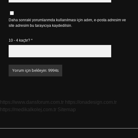
Daha sonraki yorumlarımda kullanılması için adım, e-posta adresim ve
site adresim bu tarayıcıya kaydedilsin.
10 - 4 kaçtır?
*
https://www.dansforum.com.tr
https://onadesign.com.tr
https://medikalkolej.com.tr
Sitemap