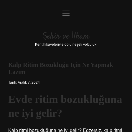
menüyü
Anasayfa
aç
Gizlilik Politikası
Şehir ve İlham
Yasal Uyarı
Kent hikayeleriyle dolu neşeli yolculuk!
Hakkımızda
Kalp Ritim Bozukluğu Için Ne Yapmak
Lazım
Tarih: Aralık 7, 2024
Evde ritim bozukluğuna
ne iyi gelir?
Kalp ritmi bozukluğuna ne iyi gelir? Egzersiz, kalp ritmi