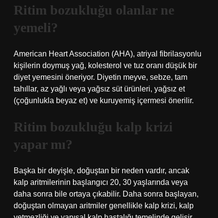
Ritim bozukluğu olanlar ne
yemeli?
American Heart Association (AHA), atriyal fibrilasyonlu
kişilerin doymuş yağ, kolesterol ve tuz oranı düşük bir
diyet yemesini öneriyor. Diyetin meyve, sebze, tam
tahıllar, az yağlı veya yağsız süt ürünleri, yağsız et
(çoğunlukla beyaz et) ve kuruyemiş içermesi önerilir.
Ritim bozukluğu kalp krizi
yapar mı?
Başka bir deyişle, doğuştan bir neden vardır, ancak
kalp aritmilerinin başlangıcı 20, 30 yaşlarında veya
daha sonra bile ortaya çıkabilir. Daha sonra başlayan,
doğuştan olmayan aritmiler genellikle kalp krizi, kalp
yetmezliği ve yapısal kalp hastalığı temelinde gelişir.