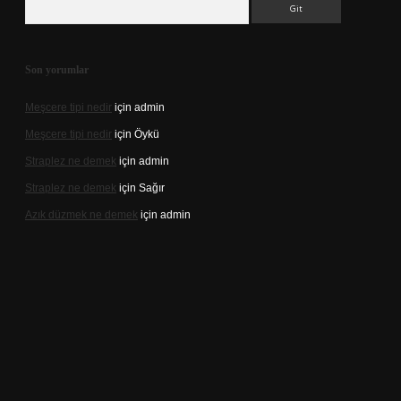
Arama
Son yorumlar
Meşcere tipi nedir
için
admin
Meşcere tipi nedir
için
Öykü
Straplez ne demek
için
admin
Straplez ne demek
için
Sağır
Azık düzmek ne demek
için
admin
/