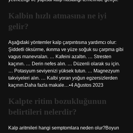
Kalbin hızlı atmasına ne iyi
gelir?
Aşağıdaki yöntemler kalp çarpıntısına yardımcı olur:
Şiddetli öksürme, ıkınma ve yüze soğuk su çarpma gibi
vagus manevraları. … Kafeini azaltın. … Stresten
kaçının. … Derin nefes alın. … Düzenli olarak su için.
… Potasyum seviyenizi yüksek tutun. … Magnezyum
takviyeleri alın. … Kalbi yoran yoğun egzersizlerden
kaçının.Daha fazla makale…•4 Ağustos 2023
Kalpte ritim bozukluğunun
belirtileri nelerdir?
Kalp aritmileri hangi semptomlara neden olur?Boyun