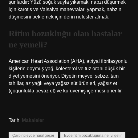
şunlardır: Yüzü soğuk suyla yıkamak, nabzı düşürmek
için karotis ve Valsalva manevraları yapmak, nabzın
düşmesini beklemek için derin nefesler almak.
Ritim bozukluğu olan hastalar
ne yemeli?
American Heart Association (AHA), atriyal fibrilasyonlu
kişilerin doymuş yağ, kolesterol ve tuz oranı düşük bir
diyet yemesini öneriyor. Diyetin meyve, sebze, tam
tahıllar, az yağlı veya yağsız süt ürünleri, yağsız et
(çoğunlukla beyaz et) ve kuruyemiş içermesi önerilir.
Tarih:
Makaleler
Çarpıntı evde nasıl geçer
Evde ritim bozukluğuna ne iyi gelir