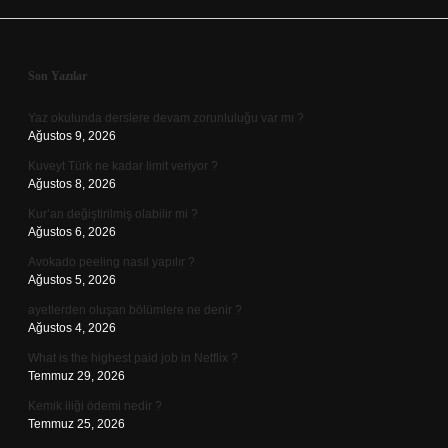
Sidebar
Son Yazılar
Yaz okulunda derslere devam zorunluluğu var mı ?
Ağustos 9, 2026
Kuveyt Türk ne kadar limit veriyor ?
Ağustos 8, 2026
Kur’an değiştirilmiş olabilir mi ?
Ağustos 6, 2026
Avokado peeling nasıl yapılır ?
Ağustos 5, 2026
ayetlerden oluşan bölümlere ne denir ?
Ağustos 4, 2026
What is the highest paid job in Netflix ?
Temmuz 29, 2026
Kemik iliği ödemi nedir ?
Temmuz 25, 2026