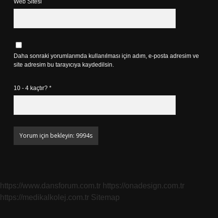
Web Sitesi
Daha sonraki yorumlarımda kullanılması için adım, e-posta adresim ve
site adresim bu tarayıcıya kaydedilsin.
10 - 4 kaçtır?
*
https://www.dansforum.com.tr
https://onadesign.com.tr
https://medikalkolej.com.tr
Sitemap