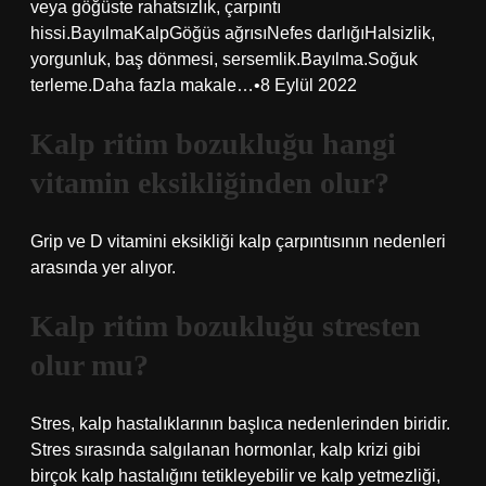
veya göğüste rahatsızlık, çarpıntı
hissi.BayılmaKalpGöğüs ağrısıNefes darlığıHalsizlik,
yorgunluk, baş dönmesi, sersemlik.Bayılma.Soğuk
terleme.Daha fazla makale…•8 Eylül 2022
Kalp ritim bozukluğu hangi
vitamin eksikliğinden olur?
Grip ve D vitamini eksikliği kalp çarpıntısının nedenleri
arasında yer alıyor.
Kalp ritim bozukluğu stresten
olur mu?
Stres, kalp hastalıklarının başlıca nedenlerinden biridir.
Stres sırasında salgılanan hormonlar, kalp krizi gibi
birçok kalp hastalığını tetikleyebilir ve kalp yetmezliği,