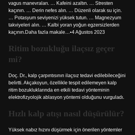
vagus manevraları. … Kafeini azaltın. … Stresten
kaçının. … Derin nefes alın. … Düzenli olarak su için.
… Potasyum seviyenizi yüksek tutun. … Magnezyum
takviyeleri alın. … Kalbi yoran yoğun egzersizlerden
kaçının.Daha fazla makale…•4 Ağustos 2023
Ritim bozukluğu ilaçsız geçer
mi?
Doç. Dr., kalp çarpıntısının ilaçsız tedavi edilebileceğini
belirtti. Akçakoyun, özellikle tespit edilemeyen kalp
ritim bozukluklarında en etkili tedavi yönteminin
elektrofizyolojik ablasyon yöntemi olduğunu vurguladı.
Hızlı kalp atışı nasıl düşürülür?
Yüksek nabız hızını düşürmek için önerilen yöntemler