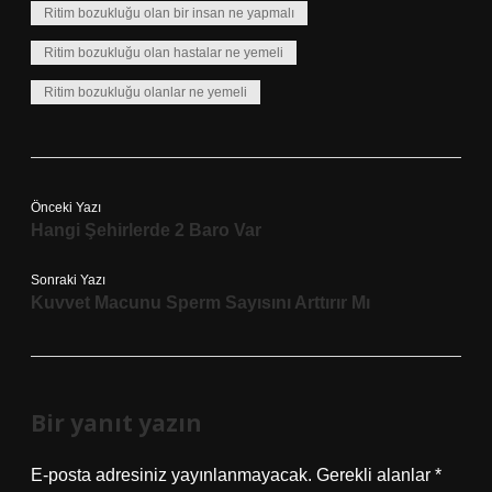
Ritim bozukluğu olan bir insan ne yapmalı
Ritim bozukluğu olan hastalar ne yemeli
Ritim bozukluğu olanlar ne yemeli
Önceki Yazı
Hangi Şehirlerde 2 Baro Var
Sonraki Yazı
Kuvvet Macunu Sperm Sayısını Arttırır Mı
Bir yanıt yazın
E-posta adresiniz yayınlanmayacak.
Gerekli alanlar
*