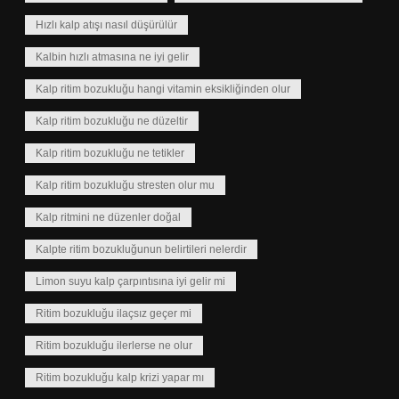
Hızlı kalp atışı nasıl düşürülür
Kalbin hızlı atmasına ne iyi gelir
Kalp ritim bozukluğu hangi vitamin eksikliğinden olur
Kalp ritim bozukluğu ne düzeltir
Kalp ritim bozukluğu ne tetikler
Kalp ritim bozukluğu stresten olur mu
Kalp ritmini ne düzenler doğal
Kalpte ritim bozukluğunun belirtileri nelerdir
Limon suyu kalp çarpıntısına iyi gelir mi
Ritim bozukluğu ilaçsız geçer mi
Ritim bozukluğu ilerlerse ne olur
Ritim bozukluğu kalp krizi yapar mı