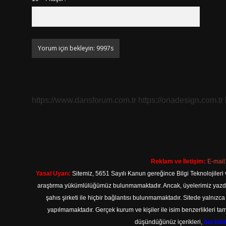
https://www.dansforum.com.tr
https://onadesign.com.tr
Reklam ve İletişim:
E-mail
Yasal Uyarı:
Sitemiz, 5651 Sayılı Kanun gereğince Bilgi Teknolojileri 
araştırma yükümlülüğümüz bulunmamaktadır. Ancak, üyelerimiz yazdıkla
şahıs şirketi ile hiçbir bağlantısı bulunmamaktadır. Sitede yalnızc
yapılmamaktadır. Gerçek kurum ve kişiler ile isim benzerlikleri 
düşündüğünüz içerikleri,
backli