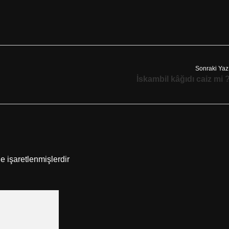
Sonraki Yaz
İskambil kâğıdı caiz mi 
le işaretlenmişlerdir