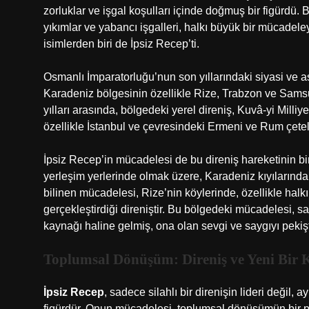
zorluklar ve işgal koşulları içinde doğmuş bir figürdü.
yıkımlar ve yabancı işgalleri, halkı büyük bir mücadel
isimlerden biri de İpsiz Recep’ti.
Osmanlı İmparatorluğu’nun son yıllarındaki siyasi ve ask
Karadeniz bölgesinin özellikle Rize, Trabzon ve Samsun
yılları arasında, bölgedeki yerel direniş, Kuvâ-yi Milliy
özellikle İstanbul ve çevresindeki Ermeni ve Rum çetel
İpsiz Recep’in mücadelesi de bu direniş hareketinin bi
yerleşim yerlerinde olmak üzere, Karadeniz kıyılarında 
bilinen mücadelesi, Rize’nin köylerinde, özellikle hal
gerçekleştirdiği direniştir. Bu bölgedeki mücadelesi, s
kaynağı haline gelmiş, ona olan sevgi ve saygıyı pekişti
Toplumsal Dönüşüm: Direniş ve Yeni Bir K
İpsiz Recep
, sadece silahlı bir direnişin lideri değil,
figürdür. Onun mücadelesi, toplumsal dönüşümün bir pa