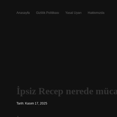
Anasayfa
Gizlilik Politikası
Yasal Uyarı
Hakkımızda
İpsiz Recep nerede mücad
Tarih: Kasım 17, 2025