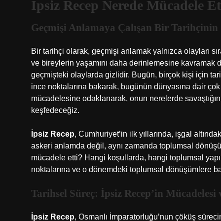
İpsiz Recep Nerede Mücadele Ett
Geçmişi Anlamaya Çalışan Bir Tarihçini
Bir tarihçi olarak, geçmişi anlamak yalnızca olayları 
ve bireylerin yaşamını daha derinlemesine kavramak 
geçmişteki olaylarda gizlidir. Bugün, birçok kişi için ta
ince noktalarına bakarak, bugünün dünyasına dair çok de
mücadelesine odaklanarak, onun nerelerde savaştığını,
keşfedeceğiz.
İpsiz Recep
, Cumhuriyet’in ilk yıllarında, işgal altın
askeri anlamda değil, aynı zamanda toplumsal dönüşüm
mücadele etti? Hangi koşullarda, hangi toplumsal yapıla
noktalarına ve o dönemdeki toplumsal dönüşümlere bak
Tarihsel Süreç: İpsiz Recep’in Mücadelesi
İpsiz Recep
, Osmanlı İmparatorluğu’nun çöküş süreci