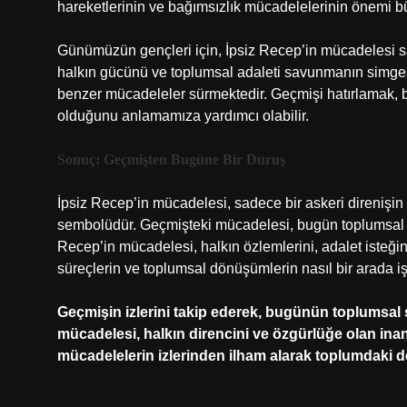
hareketlerinin ve bağımsızlık mücadelelerinin önemi b
Günümüzün gençleri için, İpsiz Recep’in mücadelesi sa
halkın gücünü ve toplumsal adaleti savunmanın simgesid
benzer mücadeleler sürmektedir. Geçmişi hatırlamak, b
olduğunu anlamamıza yardımcı olabilir.
Sonuç: Geçmişten Bugüne Bir Duruş
İpsiz Recep’in mücadelesi, sadece bir askeri direnişin
sembolüdür. Geçmişteki mücadelesi, bugün toplumsal ad
Recep’in mücadelesi, halkın özlemlerini, adalet isteğini
süreçlerin ve toplumsal dönüşümlerin nasıl bir arada iş
Geçmişin izlerini takip ederek, bugünün toplumsal 
mücadelesi, halkın direncini ve özgürlüğe olan inanc
mücadelelerin izlerinden ilham alarak toplumdaki de