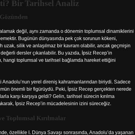
i? Bir Tarihsel Analiz
n Gözünden
sıralamak değil, aynı zamanda o dönemin toplumsal dinamiklerini
demektir. Bugünün dünyasında pek çok sorunun kökeni,
rih uzak, silik ve anlaşılmaz bir kavram olabilir, ancak geçmişin
ğerli dersler çıkarılabilir. Bu yazıda, İpsiz Recep’in
 hangi toplumsal ve tarihsel bağlamda hareket ettiğini
daki Anadolu’nun yerel direniş kahramanlarından biriydi. Sadece
ün önemli bir figürüydü. Peki, İpsiz Recep gerçekten nerede
rla karşı karşıya geldi? Gelin, tarihsel sürecin kırılma
arak, İpsiz Recep’in mücadelesinin izini süreceğiz.
 ve Toplumsal Kırılmalar
nde, özellikle I. Dünya Savaşı sonrasında, Anadolu’da yaşanan