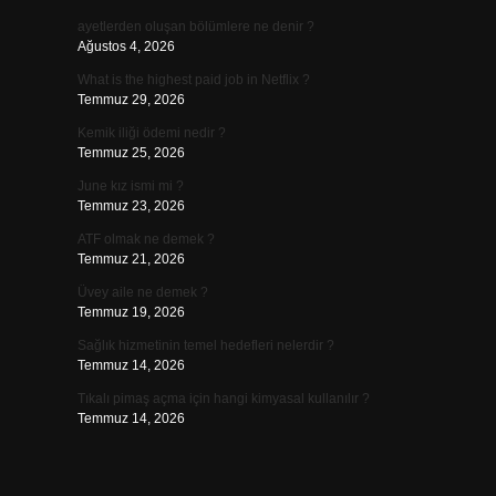
ayetlerden oluşan bölümlere ne denir ?
Ağustos 4, 2026
What is the highest paid job in Netflix ?
Temmuz 29, 2026
Kemik iliği ödemi nedir ?
Temmuz 25, 2026
June kız ismi mi ?
Temmuz 23, 2026
ATF olmak ne demek ?
Temmuz 21, 2026
Üvey aile ne demek ?
Temmuz 19, 2026
Sağlık hizmetinin temel hedefleri nelerdir ?
Temmuz 14, 2026
Tıkalı pimaş açma için hangi kimyasal kullanılır ?
Temmuz 14, 2026