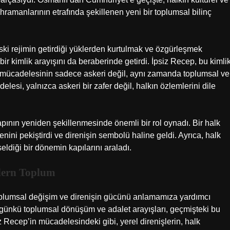
hramanlarının etrafında şekillenen yeni bir toplumsal bilinç
 eski rejimin getirdiği yüklerden kurtulmak ve özgürleşmek
r kimlik arayışını da beraberinde getirdi. İpsiz Recep, bu kimli
ık mücadelesinin sadece askeri değil, aynı zamanda toplumsal ve
lesi, yalnızca askeri bir zafer değil, halkın özlemlerini dile
ının yeniden şekillenmesinde önemli bir rol oynadı. Bir halk
ni pekiştirdi ve direnişin sembolü haline geldi. Ayrıca, halk
eldiği bir dönemin kapılarını araladı.
dern Toplum
oplumsal değişim ve direnişin gücünü anlamamıza yardımcı
, bugünkü toplumsal dönüşüm ve adalet arayışları, geçmişteki bu
 Recep’in mücadelesindeki gibi, yerel direnişlerin, halk