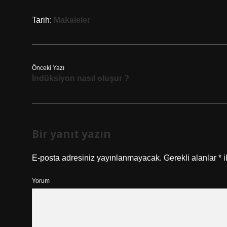
Tarih:
Makaleler
Önceki Yazı
İndüksiyon nasıl oluşur ?
Bir yanıt yazın
E-posta adresiniz yayınlanmayacak.
Gerekli alanlar
*
i
Yorum