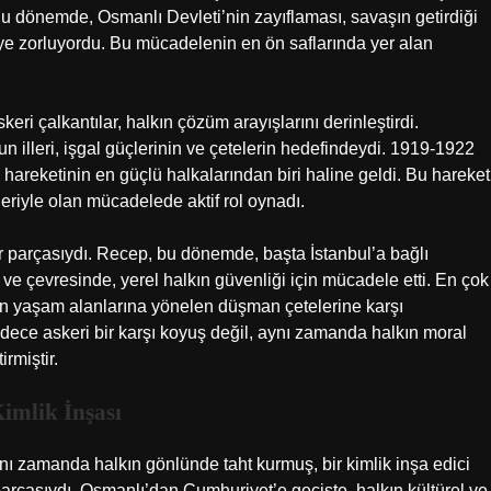
 Bu dönemde, Osmanlı Devleti’nin zayıflaması, savaşın getirdiği
eye zorluyordu. Bu mücadelenin en ön saflarında yer alan
eri çalkantılar, halkın çözüm arayışlarını derinleştirdi.
 illeri, işgal güçlerinin ve çetelerin hedefindeydi. 1919-1922
e hareketinin en güçlü halkalarından biri haline geldi. Bu hareket
eriyle olan mücadelede aktif rol oynadı.
r parçasıydı. Recep, bu dönemde, başta İstanbul’a bağlı
ve çevresinde, yerel halkın güvenliği için mücadele etti. En çok
kın yaşam alanlarına yönelen düşman çetelerine karşı
adece askeri bir karşı koyuş değil, aynı zamanda halkın moral
rmiştir.
imlik İnşası
 aynı zamanda halkın gönlünde taht kurmuş, bir kimlik inşa edici
rçasıydı. Osmanlı’dan Cumhuriyet’e geçişte, halkın kültürel ve