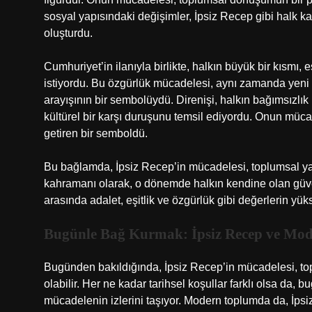
sosyal yapısındaki değişimler, İpsiz Recep gibi halk ka
oluşturdu.
Cumhuriyet’in ilanıyla birlikte, halkın büyük bir kısmı,
istiyordu. Bu özgürlük mücadelesi, aynı zamanda yeni bi
arayışının bir sembolüydü. Direnişi, halkın bağımsızl
kültürel bir karşı duruşunu temsil ediyordu. Onun mücade
getiren bir semboldü.
Bu bağlamda, İpsiz Recep’in mücadelesi, toplumsal yap
kahramanı olarak, o dönemde halkın kendine olan güveni
arasında adalet, eşitlik ve özgürlük gibi değerlerin yüks
Bugünle Bağ Kurmak: İpsiz Recep ve Mo
Bugünden bakıldığında, İpsiz Recep’in mücadelesi, t
olabilir. Her ne kadar tarihsel koşullar farklı olsa da
mücadelenin izlerini taşıyor. Modern toplumda da, İpsiz