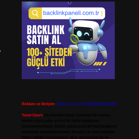
,
Reklam ve İletişim:
Skype: live:.cid.575569c608265c69
Yasal Uyarı:
Bu internet sitesi, herhangi bir marka,
kurum veya şahıs şirketi ile hiçbir bağlantısı
bulunmamaktadır. Sitede yalnızca kendi hazırladığımız
makaleler paylaşılmaktadır. Burada yer alan içerikler
haber niteliği taşımamakta olup, gerçek kurum ve