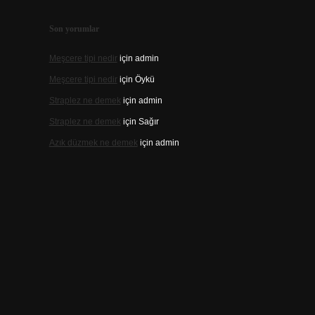
Son yorumlar
Meşcere tipi nedir
için
admin
Meşcere tipi nedir
için
Öykü
Straplez ne demek
için
admin
Straplez ne demek
için
Sağır
Azık düzmek ne demek
için
admin