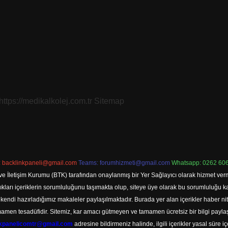
https://medikalkolej.com.tr
Sitemap
:
backlinkpaneli@gmail.com
Teams:
forumhizmeti@gmail.com
Whatsapp: 0262 606
ve İletişim Kurumu (BTK) tarafından onaylanmış bir Yer Sağlayıcı olarak hizmet verm
rı içeriklerin sorumluluğunu taşımakta olup, siteye üye olarak bu sorumluluğu kabul
a kendi hazırladığımız makaleler paylaşılmaktadır. Burada yer alan içerikler haber 
tamamen tesadüfidir. Sitemiz, kar amacı gütmeyen ve tamamen ücretsiz bir bilgi pay
nkpanelicomtr@gmail.com
adresine bildirmeniz halinde, ilgili içerikler yasal süre iç