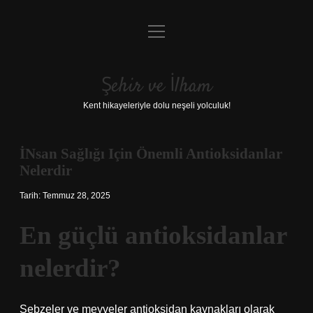
menüyü
Anasayfa
aç
Gizlilik Politikası
Şehir ve İlham
Yasal Uyarı
Kent hikayeleriyle dolu neşeli yolculuk!
Hakkımızda
İNsan Sağlığı Için Önemli Antioksidanlar
Nelerdir
Tarih: Temmuz 28, 2025
En güçlü antioksidanlar
nelerdir?
Sebzeler ve meyveler antioksidan kaynakları olarak