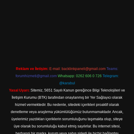
t/
Reklam ve İletişim:
E-mail:
backlinkpaneli@gmail.com
Teams:
forumhizmeti@gmail.com
Whatsapp: 0262 606 0 726
Telegram:
@karabul
Yasal Uyarı:
Sitemiz, 5651 Sayılı Kanun gereğince Bilgi Teknolojileri ve
İletişim Kurumu (BTK) tarafından onaylanmış bir Yer Sağlayıcı olarak
hizmet vermektedir. Bu nedenle, sitedeki içerikleri proaktif olarak
denetleme veya araştırma yükümlülüğümüz bulunmamaktadır. Ancak,
üyelerimiz yazdıkları içeriklerin sorumluluğunu taşımakta olup, siteye
üye olarak bu sorumluluğu kabul etmiş sayılırlar. Bu internet sitesi,
herhangi bir marka, kurum veya şahıs şirketi ile hiçbir bağlantısı