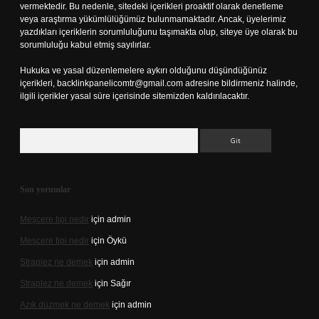
vermektedir. Bu nedenle, sitedeki içerikleri proaktif olarak denetleme
veya araştırma yükümlülüğümüz bulunmamaktadır. Ancak, üyelerimiz
yazdıkları içeriklerin sorumluluğunu taşımakta olup, siteye üye olarak bu
sorumluluğu kabul etmiş sayılırlar.
Hukuka ve yasal düzenlemelere aykırı olduğunu düşündüğünüz
içerikleri,
backlinkpanelicomtr@gmail.com
adresine bildirmeniz halinde,
ilgili içerikler yasal süre içerisinde sitemizden kaldırılacaktır.
Arama
Son yorumlar
Meşcere tipi nedir
için
admin
Meşcere tipi nedir
için
Öykü
Straplez ne demek
için
admin
Straplez ne demek
için
Sağır
Azık düzmek ne demek
için
admin