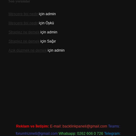
Son yorumlar
Meşcere tipi nedir
için
admin
Meşcere tipi nedir
için
Öykü
Straplez ne demek
için
admin
Straplez ne demek
için
Sağır
Azık düzmek ne demek
için
admin
güncel adresi
https://tulipbett.net/
Reklam ve İletişim:
E-mail:
backlinkpaneli@gmail.com
Teams:
forumhizmeti@gmail.com
Whatsapp: 0262 606 0 726
Telegram: