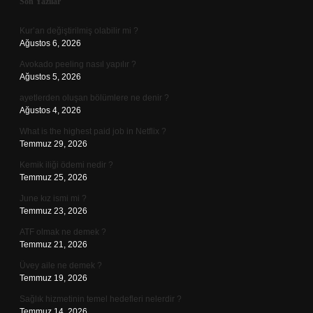
Sidebar
Son Yazılar
Kur’an değiştirilmiş olabilir mi ?
Ağustos 6, 2026
Avokado peeling nasıl yapılır ?
Ağustos 5, 2026
ayetlerden oluşan bölümlere ne denir ?
Ağustos 4, 2026
What is the highest paid job in Netflix ?
Temmuz 29, 2026
Kemik iliği ödemi nedir ?
Temmuz 25, 2026
June kız ismi mi ?
Temmuz 23, 2026
ATF olmak ne demek ?
Temmuz 21, 2026
Üvey aile ne demek ?
Temmuz 19, 2026
Sağlık hizmetinin temel hedefleri nelerdir ?
Temmuz 14, 2026