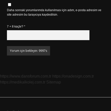
Daha sonraki yorumlarımda kullanılması için adım, e-posta adresim ve
site adresim bu tarayıcıya kaydedilsin.
7 + 8 kaçtır?
*
https://www.dansforum.com.tr
https://onadesign.com.tr
https://medikalkolej.com.tr
Sitemap