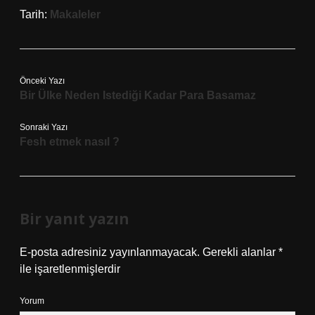
Tarih:
Makaleler
Önceki Yazı
Bir Ülke Neden Istediği Kadar Para Basamaz
Sonraki Yazı
Fesh etmek nasıl ?
Bir yanıt yazın
E-posta adresiniz yayınlanmayacak.
Gerekli alanlar
*
ile işaretlenmişlerdir
Yorum