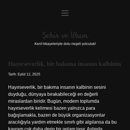
menüyü
Anasayfa
aç
Gizlilik Politikası
Şehir ve İlham
Yasal Uyarı
Kent hikayeleriyle dolu neşeli yolculuk!
Hakkımızda
Hayırseverlik, bir bakıma insanın kalbinin
Tarih: Eylül 12, 2025
Hayırseverlik, bir bakıma insanın kalbinin sesini
duyduğu, dünyaya bırakabileceği en değerli
miraslardan biridir. Bugün, modern toplumda
hayırseverlik kelimesi bazen yalnızca para
bağışlamakla, bazen de büyük organizasyonlar
aracılığıyla yardım etmekle sınırlı gibi algılansa da bu
kavram çok daha derin bir anlam taşır. Aslında,