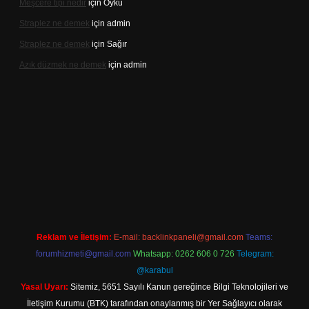
Meşcere tipi nedir
için
Öykü
Straplez ne demek
için
admin
Straplez ne demek
için
Sağır
Azık düzmek ne demek
için
admin
.net/
Reklam ve İletişim:
E-mail:
backlinkpaneli@gmail.com
Teams:
forumhizmeti@gmail.com
Whatsapp: 0262 606 0 726
Telegram:
@karabul
Yasal Uyarı:
Sitemiz, 5651 Sayılı Kanun gereğince Bilgi Teknolojileri ve
İletişim Kurumu (BTK) tarafından onaylanmış bir Yer Sağlayıcı olarak