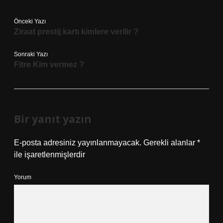
Önceki Yazı
Ziraat prestij kartı kimlere verilir ?
Sonraki Yazı
Fitre Kim vermez ?
Bir yanıt yazın
E-posta adresiniz yayınlanmayacak.
Gerekli alanlar
*
ile işaretlenmişlerdir
Yorum