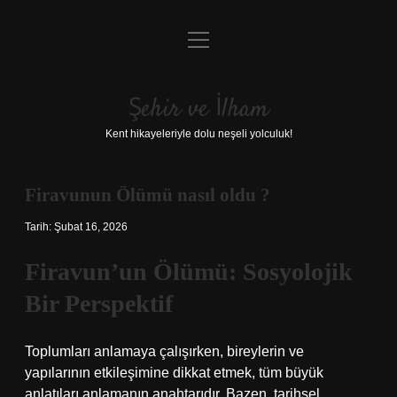
menüyü
Anasayfa
aç
Gizlilik Politikası
Şehir ve İlham
Yasal Uyarı
Kent hikayeleriyle dolu neşeli yolculuk!
Hakkımızda
Firavunun Ölümü nasıl oldu ?
Tarih: Şubat 16, 2026
Firavun’un Ölümü: Sosyolojik
Bir Perspektif
Toplumları anlamaya çalışırken, bireylerin ve
yapılarının etkileşimine dikkat etmek, tüm büyük
anlatıları anlamanın anahtarıdır. Bazen, tarihsel