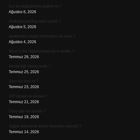
Kur’an değiştirilmiş olabilir mi ?
Ağustos 6, 2026
Avokado peeling nasıl yapılır ?
Ağustos 5, 2026
ayetlerden oluşan bölümlere ne denir ?
Ağustos 4, 2026
What is the highest paid job in Netflix ?
Temmuz 29, 2026
Kemik iliği ödemi nedir ?
Temmuz 25, 2026
June kız ismi mi ?
Temmuz 23, 2026
ATF olmak ne demek ?
Temmuz 21, 2026
Üvey aile ne demek ?
Temmuz 19, 2026
Sağlık hizmetinin temel hedefleri nelerdir ?
Temmuz 14, 2026