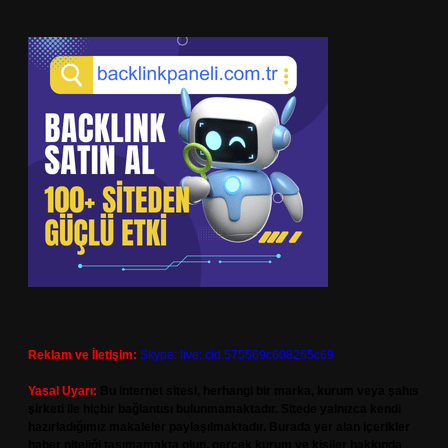
Reklam ve İletişim:
Skype: live:.cid.575569c608265c69
Yasal Uyarı:
Bu internet sitesi, herhangi bir marka, kurum veya şahıs
şirketi ile hiçbir bağlantısı bulunmamaktadır. Sitede yalnızca kendi
hazırladığımız makaleler paylaşılmaktadır. Burada yer alan içerikler
haber niteliği taşımamakta olup, gerçek kurum ve kişiler hakkında