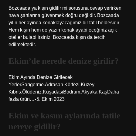
Bozcaada’ya kışın gidilir mi sorusuna cevap verirken
hava şartlarına güvenmek doğru değildir. Bozcaada
yılın her ayında konaklayacağımız bir tatil beldesidir.
Hem kışın hem de yazın konaklayabileceğiniz açık
oteller bulabilirsiniz. Bozcaada kışın da tercih
edilmektedir.
Ekim’de nerede denize girilir?
Ekim Ayında Denize Girilecek
YerlerSarıgerme.Adrasan Körfezi.Kuzey
Kıbrıs.Ölüdeniz.KuşadasıBodrum.Akyaka.KaşDaha
fazla ürün…•5. Ekim 2023
Ekim ve kasım aylarında tatile
nereye gidilir?