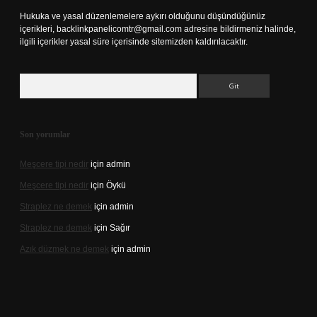
Hukuka ve yasal düzenlemelere aykırı olduğunu düşündüğünüz
içerikleri,
backlinkpanelicomtr@gmail.com
adresine bildirmeniz halinde,
ilgili içerikler yasal süre içerisinde sitemizden kaldırılacaktır.
Arama
Son yorumlar
Meşcere tipi nedir
için
admin
Meşcere tipi nedir
için
Öykü
Straplez ne demek
için
admin
Straplez ne demek
için
Sağır
Azık düzmek ne demek
için
admin