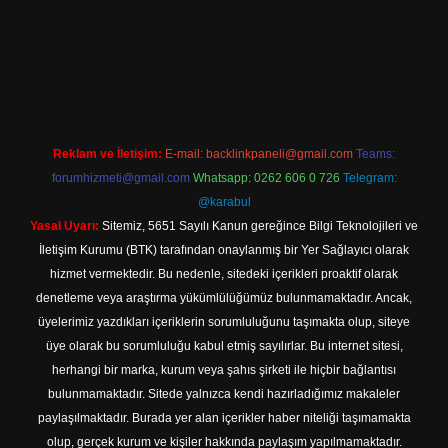
t/
Reklam ve İletişim:
E-mail:
backlinkpaneli@gmail.com
Teams:
forumhizmeti@gmail.com
Whatsapp: 0262 606 0 726
Telegram:
@karabul
Yasal Uyarı:
Sitemiz, 5651 Sayılı Kanun gereğince Bilgi Teknolojileri ve
İletişim Kurumu (BTK) tarafından onaylanmış bir Yer Sağlayıcı olarak
hizmet vermektedir. Bu nedenle, sitedeki içerikleri proaktif olarak
denetleme veya araştırma yükümlülüğümüz bulunmamaktadır. Ancak,
üyelerimiz yazdıkları içeriklerin sorumluluğunu taşımakta olup, siteye
üye olarak bu sorumluluğu kabul etmiş sayılırlar. Bu internet sitesi,
herhangi bir marka, kurum veya şahıs şirketi ile hiçbir bağlantısı
bulunmamaktadır. Sitede yalnızca kendi hazırladığımız makaleler
paylaşılmaktadır. Burada yer alan içerikler haber niteliği taşımamakta
olup, gerçek kurum ve kişiler hakkında paylaşım yapılmamaktadır.