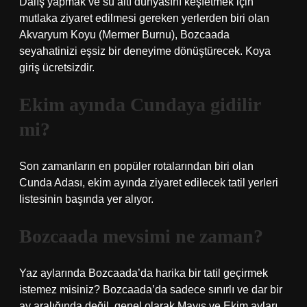
Dalış yapmak ve su altı dünyasını keşfetmek için
mutlaka ziyaret edilmesi gereken yerlerden biri olan
Akvaryum Koyu (Mermer Burnu), Bozcaada
seyahatinizi eşsiz bir deneyime dönüştürecek. Koya
giriş ücretsizdir.
Ekim ayında Cundaya gidilir
mi?
Son zamanların en popüler rotalarından biri olan
Cunda Adası, ekim ayında ziyaret edilecek tatil yerleri
listesinin başında yer alıyor.
Bozcaada mevsimi ne zaman?
Yaz aylarında Bozcaada’da harika bir tatil geçirmek
istemez misiniz? Bozcaada’da sadece sınırlı ve dar bir
ay aralığında değil, genel olarak Mayıs ve Ekim ayları