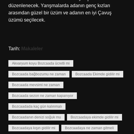
düzenlenecek. Yarışmalarda adanın genç kızları
arasından güzel bir üzüm ve adanın en iyi Çavuş
üzümü seçilecek.
Tarih:
Makaleler
Akvaryum koyu Bozcaada ücretli mi
Bozcaada bağbozumu ne zaman
Bozcaada Ekimde gidilir mi
Bozcaada mevsimi ne zaman
Bozcaada sezon ne zaman kapanıyor
Bozcaadada kaç gün kalınmalı
Bozcaadanın denizi soğuk mu
Bozcaadaya ekimde gidilir mi
Bozcaadaya kışın gidilir mi
Bozcaadaya ne zaman gitmeli