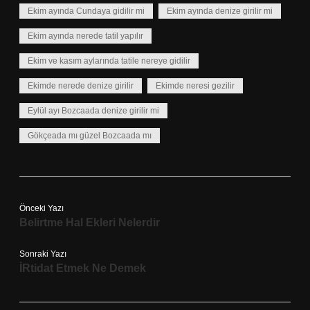
Ekim ayında Cundaya gidilir mi
Ekim ayında denize girilir mi
Ekim ayında nerede tatil yapılır
Ekim ve kasım aylarında tatile nereye gidilir
Ekimde nerede denize girilir
Ekimde neresi gezilir
Eylül ayı Bozcaada denize girilir mi
Gökçeada mı güzel Bozcaada mı
Önceki Yazı
Belirtme Hal Ekleri Nelerdir
Sonraki Yazı
İRtidat Etmek Ne Demek