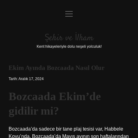
menüyü
Anasayfa
aç
Gizlilik Politikası
Şehir ve İlham
Yasal Uyarı
Kent hikayeleriyle dolu neşeli yolculuk!
Hakkımızda
Ekim Ayında Bozcaada Nasıl Olur
Tarih: Aralık 17, 2024
Bozcaada Ekim’de
gidilir mi?
Bozcaada’da sadece bir tane plaj tesisi var, Habbele
Koyu’nda. Bozcaada’da Mayıs ayının son haftalarından