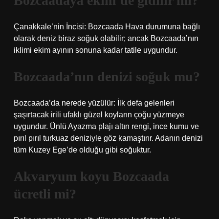
Bozcaadaya ekim’de gidilir mi?
Çanakkale’nin İncisi: Bozcaada Hava durumuna bağlı
olarak deniz biraz soğuk olabilir; ancak Bozcaada’nın
iklimi ekim ayının sonuna kadar tatile uygundur.
Bozcaada’nın denizi soğuk mu?
Bozcaada’da nerede yüzülür: İlk defa gelenleri
şaşırtacak irili ufaklı güzel koyların çoğu yüzmeye
uygundur. Ünlü Ayazma plajı altın rengi, ince kumu ve
pırıl pırıl turkuaz deniziyle göz kamaştırır. Adanın denizi
tüm Kuzey Ege’de olduğu gibi soğuktur.
Akvaryum koyu Bozcaada
ücretli mi?