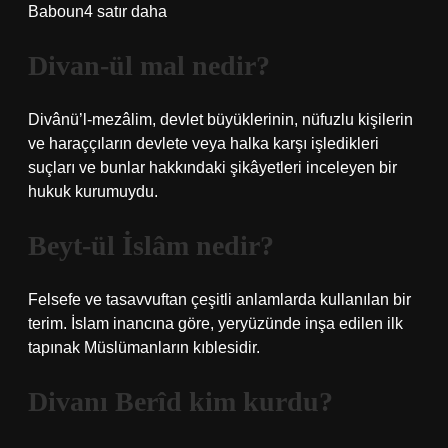
Baboun4 satır daha
Divan-ül mal nedir?
Divânü’l-mezâlim, devlet büyüklerinin, nüfuzlu kişilerin
ve haraççıların devlete veya halka karşı işledikleri
suçları ve bunlar hakkındaki şikâyetleri inceleyen bir
hukuk kurumuydu.
Beyt-ül İslâm nedir?
Felsefe ve tasavvuftan çeşitli anlamlarda kullanılan bir
terim. İslam inancına göre, yeryüzünde inşa edilen ilk
tapınak Müslümanların kıblesidir.
Divanı Berîd kim kurdu?