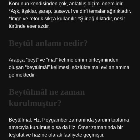
Konunun kendisinden çok, anlatılış biçimi önemlidir.
*Aşk, âşıklar, şarap, tasavvuf ve dinî temalar ağırlıktadır.
*İmge ve retorik sıkça kullanılır. *Şiir ağırlıktadır, nesir
türünde eser azdır.
Beytül anlamı nedir?
Arapça “beyt” ve “mal” kelimelerinin birleşiminden
oluşan “beytülmâl” kelimesi, sözlükte mal evi anlamına
gelmektedir.
Beytülmâl ne zaman
kurulmuştur?
Beytülmal, Hz. Peygamber zamanında yardım toplama
amacıyla kurulmuş olsa da Hz. Ömer zamanında bir
teşkilat ve hazine olarak faaliyete geçmiştir.