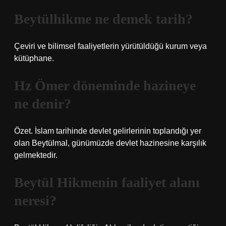
Beytülhikme ne demek tarih?
Çeviri ve bilimsel faaliyetlerin yürütüldüğü kurum veya
kütüphane.
Hz Ömer döneminde hazineye
ne denir?
Özet. İslam tarihinde devlet gelirlerinin toplandığı yer
olan Beytülmal, günümüzde devlet hazinesine karşılık
gelmektedir.
Beytül Hikmenin faaliyet alanı
neresi?