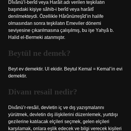
Dîvânü’l-berîd veya Harâit adı verilen teşkilatın
başındaki kişiye sâhib-i berîd veya harâitî
denilmekteydi. Özellikle Hârûnürreşîd’in halife
olmasından sonra teşkilatın Emeviler dönemi
seviyesine çıkarılmasına çalışılmış, bu işe Yahyâ b.
Halid el-Bermeki atanmıştır.
Beytül ne demek?
Beyt ev demektir. Ul ekidir. Beytul Kemal = Kemal’in evi
demektir.
Divanı resail nedir?
Divânü’r-resâil, devletin iç ve dış yazışmalarını
yürütmek, devletin dış ilişkilerini düzenlemek, yurtdışı
gezilerine katılacak elçileri seçmek, gelen elçileri
karşılamak, onlara eşlik edecek ve bilgi verecek kişileri