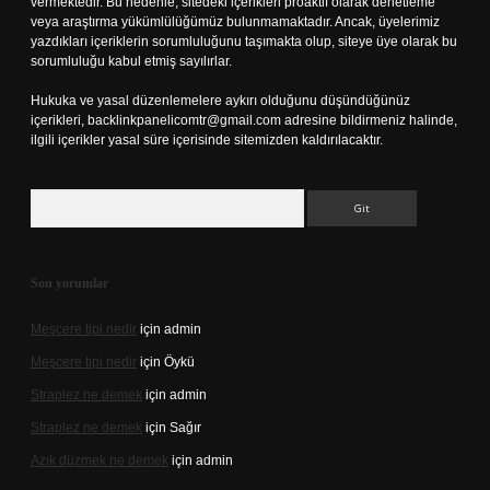
vermektedir. Bu nedenle, sitedeki içerikleri proaktif olarak denetleme
veya araştırma yükümlülüğümüz bulunmamaktadır. Ancak, üyelerimiz
yazdıkları içeriklerin sorumluluğunu taşımakta olup, siteye üye olarak bu
sorumluluğu kabul etmiş sayılırlar.
Hukuka ve yasal düzenlemelere aykırı olduğunu düşündüğünüz
içerikleri,
backlinkpanelicomtr@gmail.com
adresine bildirmeniz halinde,
ilgili içerikler yasal süre içerisinde sitemizden kaldırılacaktır.
Arama
Son yorumlar
Meşcere tipi nedir
için
admin
Meşcere tipi nedir
için
Öykü
Straplez ne demek
için
admin
Straplez ne demek
için
Sağır
Azık düzmek ne demek
için
admin