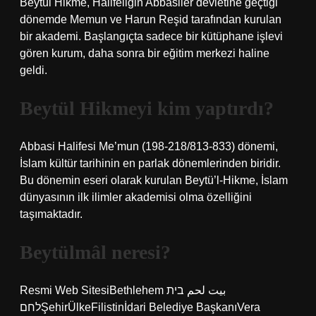
Beytül Hikme, Halifeliğin Abbasiler devletine geçtiği
dönemde Memun ve Harun Reşid tarafından kurulan
bir akademi. Başlangıçta sadece bir kütüphane işlevi
gören kurum, daha sonra bir eğitim merkezi haline
geldi.
Beytül Hikmeyi kim yaptırdı?
Abbasi Halifesi Me’mun (198-218/813-833) dönemi,
İslam kültür tarihinin en parlak dönemlerinden biridir.
Bu dönemin eseri olarak kurulan Beytü’l-Hikme, İslam
dünyasının ilk ilimler akademisi olma özelliğini
taşımaktadır.
Beytülmâl neresi?
Resmi Web SitesiBethlehem بيت لحم בית
לחם‎ŞehirÜlkeFilistinİdari Belediye BaşkanıVera