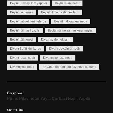
Beytül Hikmeyi kim yaptırdı
Beytül İslâm nedir
Beytül ne demek
Beytülhikme ne demek tarih
Beytülmâl gelirleri nelerdir
Beytülmâl kavramı nedir
Beytülmâl nasıl yazılır
Beytülmâl ne zaman kurulmuştur
Beytülmâl neresi
Divan ne demek tarih
Divanı Berîd kim kurdu
Divanı beytülmâl nedir
Divanı resail nedir
Divanın konusu nedir
Divanül mal nedir
Hz Ömer döneminde hazineye ne denir
Önceki Yazı
Pirinç Pilavından Yayla Çorbası Nasıl Yapılır
Sonraki Yazı