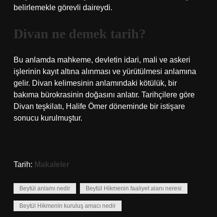
belirlemekle görevli daireydi.
Divan ne demek tarih?
Bu anlamda mahkeme, devletin idari, mali ve askeri
işlerinin kayıt altına alınması ve yürütülmesi anlamına
gelir. Divan kelimesinin anlamındaki kötülük, bir
bakıma bürokrasinin doğasını anlatır. Tarihçilere göre
Divan teşkilatı, Halife Ömer döneminde bir istişare
sonucu kurulmuştur.
Tarih:
Makaleler
Beytül anlamı nedir
Beytül Hikmenin faaliyet alanı neresi
Beytül Hikmenin kuruluş amacı nedir