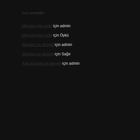
Son yorumlar
Meşcere tipi nedir
için
admin
Meşcere tipi nedir
için
Öykü
Straplez ne demek
için
admin
Straplez ne demek
için
Sağır
Azık düzmek ne demek
için
admin