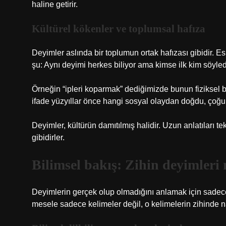
haline getirir.
Kültürel kökenler ve toplumsal hafıza
Deyimler aslında bir toplumun ortak hafızası gibidir. Es
şu: Aynı deyimi herkes biliyor ama kimse ilk kim söyledi
Örneğin “ipleri koparmak” dediğimizde bunun fiziksel bir
ifade yüzyıllar önce hangi sosyal olaydan doğdu, çoğ
Deyimler, kültürün damıtılmış halidir. Uzun anlatıları tek
gibidirler.
Bilimsel bakış: Zihin deyimleri n
Deyimlerin gerçek olup olmadığını anlamak için sadece 
mesele sadece kelimeler değil, o kelimelerin zihinde nas