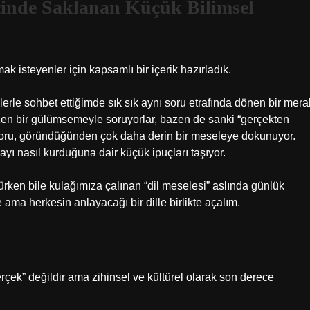
çinde Saklanan Küçük Bilimsel
 isteyenler için kapsamlı bir içerik hazırladık.
lerle sohbet ettiğimde sık sık aynı soru etrafında dönen bir mera
en bir gülümsemeyle soruyorlar, bazen de sanki “gerçekten
u soru, göründüğünden çok daha derin bir meseleye dokunuyor.
yı nasıl kurduğuna dair küçük ipuçları taşıyor.
rken bile kulağımıza çalınan “dil meselesi” aslında günlük
 ama herkesin anlayacağı bir dille birlikte açalım.
rçek” değildir ama zihinsel ve kültürel olarak son derece