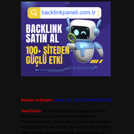
Reklam ve İletişim:
Skype: live:.cid.575569c608265c69
Yasal Uyarı:
Bu internet sitesi, herhangi bir marka,
kurum veya şahıs şirketi ile hiçbir bağlantısı
bulunmamaktadır. Sitede yalnızca kendi hazırladığımız
makaleler paylaşılmaktadır. Burada yer alan içerikler
haber niteliği taşımamakta olup, gerçek kurum ve