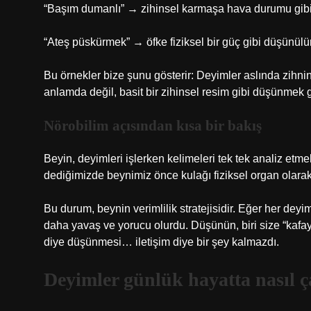
“Başım dumanlı” → zihinsel karmaşa hava durumu gibi 
“Ateş püskürmek” → öfke fiziksel bir güç gibi düşünülü
Bu örnekler bize şunu gösterir: Deyimler aslında zihn
anlamda değil, basit bir zihinsel resim gibi düşünmek g
Nörobilim açısından kısa bir bakış
Beyin, deyimleri işlerken kelimeleri tek tek analiz etme
dediğimizde beynimiz önce kulağı fiziksel organ olar
Bu durum, beynin verimlilik stratejisidir. Eğer her d
daha yavaş ve yorucu olurdu. Düşünün, biri size “kafa
diye düşünmesi… iletişim diye bir şey kalmazdı.
Deyimler günlük hayatta nasıl ça