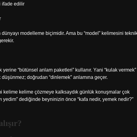
ifade edilir
r
in dünyayı modelleme biçimidir. Ama bu “model” kelimesini tekni
erekir.
k yerine “bütünsel anlam paketleri” kullanır. Yani “kulak vermek”
ak düşünmez; doğrudan “dinlemek” anlamına geçer.
eyimi kelime kelime çözmeye kalksaydık günlük konuşmalar çok
yı yedim” dediğinde beyninizin önce “kafa nedir, yemek nedir?”
lışır?