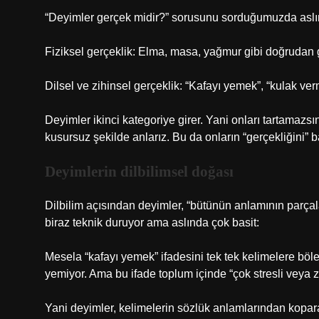
“Deyimler gerçek midir?” sorusunu sorduğumuzda aslında 
Fiziksel gerçeklik: Elma, masa, yağmur gibi doğrudan 
Dilsel ve zihinsel gerçeklik: “Kafayı yemek”, “kulak verm
Deyimler ikinci kategoriye girer. Yani onları tartamazs
kusursuz şekilde anlarız. Bu da onların “gerçekliğini” b
Deyimlerin dilbilimsel doğası
Dilbilim açısından deyimler, “bütünün anlamının parçala
biraz teknik duruyor ama aslında çok basit:
Mesela “kafayı yemek” ifadesini tek tek kelimelere böl
yemiyor. Ama bu ifade toplum içinde “çok stresli veya z
Yani deyimler, kelimelerin sözlük anlamlarından kopara