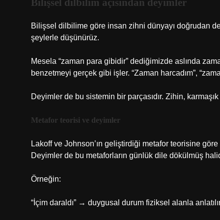
Bilişsel dilbilim açısından deyimler
Bilişsel dilbilime göre insan zihni dünyayı doğrudan de
şeylerle düşünürüz.
Mesela “zaman para gibidir” dediğimizde aslında zamanı
benzetmeyi gerçek gibi işler. “Zaman harcadım”, “zaman 
Deyimler de bu sistemin bir parçasıdır. Zihin, karmaşık
Metafor teorisi ve deyimler
Lakoff ve Johnson’ın geliştirdiği metafor teorisine gör
Deyimler de bu metaforların günlük dile dökülmüş halid
Örneğin:
“İçim daraldı” → duygusal durum fiziksel alanla anlatılı