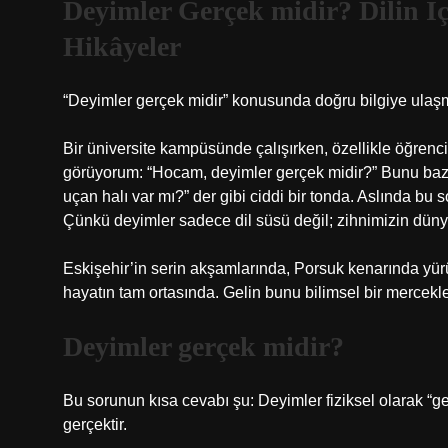
Deyimler Gerçek midir? Dilin İ
Hikâyeler
“Deyimler gerçek midir” konusunda doğru bilgiye ulaşmak
Bir üniversite kampüsünde çalışırken, özellikle öğrenci
görüyorum: “Hocam, deyimler gerçek midir?” Bunu baz
uçan halı var mı?” der gibi ciddi bir tonda. Aslında b
Çünkü deyimler sadece dil süsü değil; zihnimizin dünya
Eskişehir’in serin akşamlarında, Porsuk kenarında yürü
hayatın tam ortasında. Gelin bunu bilimsel bir mercekle
Deyimler gerçek midir?
Bu sorunun kısa cevabı şu: Deyimler fiziksel olarak “ge
gerçektir.