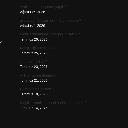
Avokado peeling nasıl yapılır ?
Ağustos 5, 2026
ayetlerden oluşan bölümlere ne denir ?
Ağustos 4, 2026
What is the highest paid job in Netflix ?
Temmuz 29, 2026
k
Kemik iliği ödemi nedir ?
Temmuz 25, 2026
June kız ismi mi ?
Temmuz 23, 2026
ATF olmak ne demek ?
Temmuz 21, 2026
Üvey aile ne demek ?
Temmuz 19, 2026
Sağlık hizmetinin temel hedefleri nelerdir ?
Temmuz 14, 2026