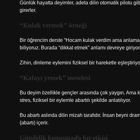
Günlük hayatta deyimler, adeta dilin otomatik pilotu gi
girerler.
“Kulak vermek” örneği
Bir öğrencim derste “Hocam kulak verdim ama anlamadı
biliyoruz. Burada “dikkat etmek” anlamı devreye giriyor
Zihin, dinleme eylemini fiziksel bir hareketle eşleştiri
“Kafayı yemek” meselesi
Bu deyim özellikle gençler arasında çok yaygın. Ama k
stres, fiziksel bir eylemle abartılı şekilde anlatılıyor.
Bu abartı aslında dilin mizah tarafıdır. İnsan beyni dra
(abartı) içerir.
Gündelik konuşmada hız etkisi