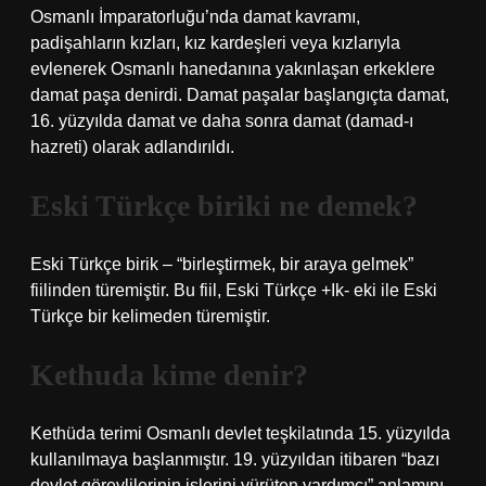
Osmanlı İmparatorluğu’nda damat kavramı,
padişahların kızları, kız kardeşleri veya kızlarıyla
evlenerek Osmanlı hanedanına yakınlaşan erkeklere
damat paşa denirdi. Damat paşalar başlangıçta damat,
16. yüzyılda damat ve daha sonra damat (damad-ı
hazreti) olarak adlandırıldı.
Eski Türkçe biriki ne demek?
Eski Türkçe birik – “birleştirmek, bir araya gelmek”
fiilinden türemiştir. Bu fiil, Eski Türkçe +Ik- eki ile Eski
Türkçe bir kelimeden türemiştir.
Kethuda kime denir?
Kethüda terimi Osmanlı devlet teşkilatında 15. yüzyılda
kullanılmaya başlanmıştır. 19. yüzyıldan itibaren “bazı
devlet görevlilerinin işlerini yürüten yardımcı” anlamını