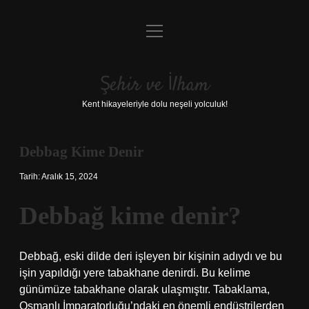
menüyü
Anasayfa
aç
Gizlilik Politikası
Şehir ve İlham
Yasal Uyarı
Kent hikayeleriyle dolu neşeli yolculuk!
Hakkımızda
Debbag Kime Denir
Tarih: Aralık 15, 2024
Debbağ kime denir?
Debbağ, eski dilde deri işleyen bir kişinin adıydı ve bu
işin yapıldığı yere tabakhane denirdi. Bu kelime
günümüze tabakhane olarak ulaşmıştır. Tabaklama,
Osmanlı İmparatorluğu’ndaki en önemli endüstrilerden