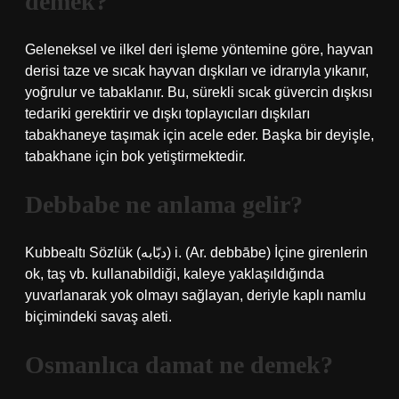
demek?
Geleneksel ve ilkel deri işleme yöntemine göre, hayvan
derisi taze ve sıcak hayvan dışkıları ve idrarıyla yıkanır,
yoğrulur ve tabaklanır. Bu, sürekli sıcak güvercin dışkısı
tedariki gerektirir ve dışkı toplayıcıları dışkıları
tabakhaneye taşımak için acele eder. Başka bir deyişle,
tabakhane için bok yetiştirmektedir.
Debbabe ne anlama gelir?
Kubbealtı Sözlük (ﺩﺑّﺎﺑﻪ) i. (Ar. debbābe) İçine girenlerin
ok, taş vb. kullanabildiği, kaleye yaklaşıldığında
yuvarlanarak yok olmayı sağlayan, deriyle kaplı namlu
biçimindeki savaş aleti.
Osmanlıca damat ne demek?