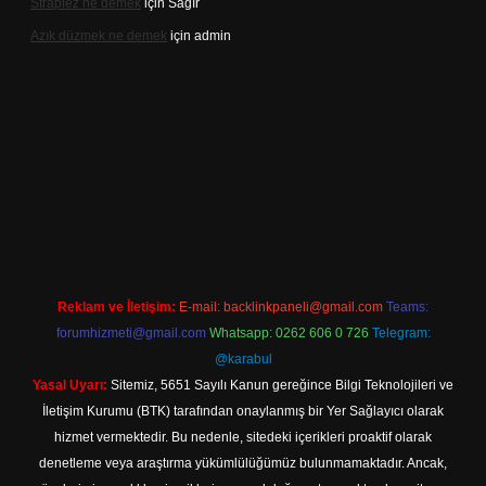
Straplez ne demek
için
Sağır
Azık düzmek ne demek
için
admin
cel adresi
https://tulipbett.net/
Reklam ve İletişim:
E-mail:
backlinkpaneli@gmail.com
Teams:
forumhizmeti@gmail.com
Whatsapp: 0262 606 0 726
Telegram:
@karabul
Yasal Uyarı:
Sitemiz, 5651 Sayılı Kanun gereğince Bilgi Teknolojileri ve
İletişim Kurumu (BTK) tarafından onaylanmış bir Yer Sağlayıcı olarak
hizmet vermektedir. Bu nedenle, sitedeki içerikleri proaktif olarak
denetleme veya araştırma yükümlülüğümüz bulunmamaktadır. Ancak,