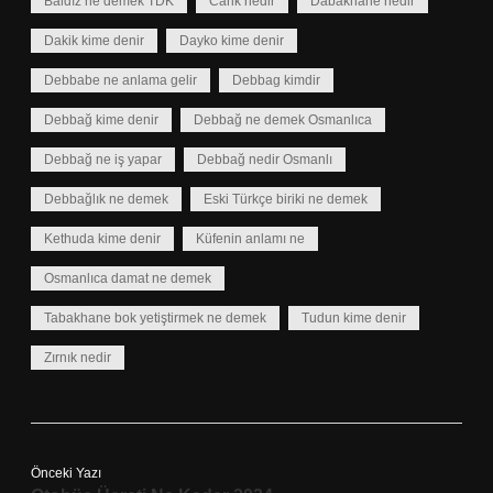
Baldız ne demek TDK
Carik nedir
Dabakhane nedir
Dakik kime denir
Dayko kime denir
Debbabe ne anlama gelir
Debbag kimdir
Debbağ kime denir
Debbağ ne demek Osmanlıca
Debbağ ne iş yapar
Debbağ nedir Osmanlı
Debbağlık ne demek
Eski Türkçe biriki ne demek
Kethuda kime denir
Küfenin anlamı ne
Osmanlıca damat ne demek
Tabakhane bok yetiştirmek ne demek
Tudun kime denir
Zırnık nedir
Önceki Yazı