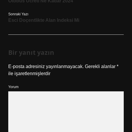
Otobüs Ücreti Ne Kadar 2024
Sonraki Yazı
Esci Doçentlikte Alan Indeksi Mi
Bir yanıt yazın
E-posta adresiniz yayınlanmayacak.
Gerekli alanlar
*
ile işaretlenmişlerdir
Yorum