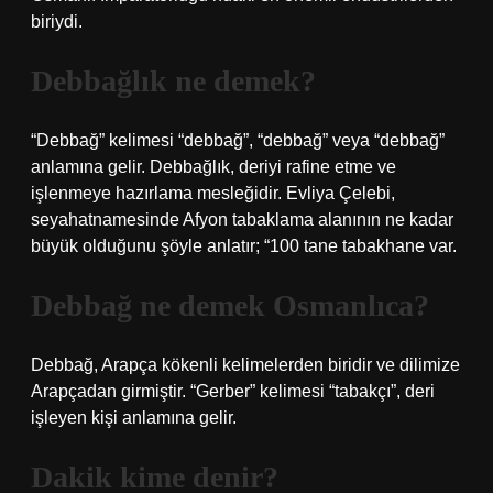
biriydi.
Debbağlık ne demek?
“Debbağ” kelimesi “debbağ”, “debbağ” veya “debbağ”
anlamına gelir. Debbağlık, deriyi rafine etme ve
işlenmeye hazırlama mesleğidir. Evliya Çelebi,
seyahatnamesinde Afyon tabaklama alanının ne kadar
büyük olduğunu şöyle anlatır; “100 tane tabakhane var.
Debbağ ne demek Osmanlıca?
Debbağ, Arapça kökenli kelimelerden biridir ve dilimize
Arapçadan girmiştir. “Gerber” kelimesi “tabakçı”, deri
işleyen kişi anlamına gelir.
Dakik kime denir?