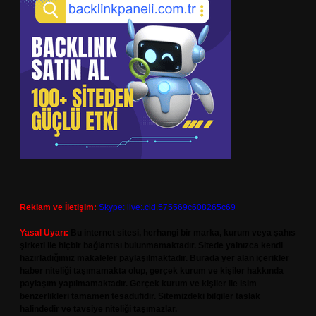
Reklam ve İletişim:
Skype: live:.cid.575569c608265c69
Yasal Uyarı:
Bu internet sitesi, herhangi bir marka, kurum veya şahıs
şirketi ile hiçbir bağlantısı bulunmamaktadır. Sitede yalnızca kendi
hazırladığımız makaleler paylaşılmaktadır. Burada yer alan içerikler
haber niteliği taşımamakta olup, gerçek kurum ve kişiler hakkında
paylaşım yapılmamaktadır. Gerçek kurum ve kişiler ile isim
benzerlikleri tamamen tesadüfidir. Sitemizdeki bilgiler taslak
halindedir ve tavsiye niteliği taşımazlar.