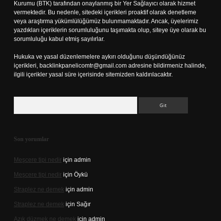
Kurumu (BTK) tarafından onaylanmış bir Yer Sağlayıcı olarak hizmet
vermektedir. Bu nedenle, sitedeki içerikleri proaktif olarak denetleme
veya araştırma yükümlülüğümüz bulunmamaktadır. Ancak, üyelerimiz
yazdıkları içeriklerin sorumluluğunu taşımakta olup, siteye üye olarak bu
sorumluluğu kabul etmiş sayılırlar.
Hukuka ve yasal düzenlemelere aykırı olduğunu düşündüğünüz
içerikleri,
backlinkpanelicomtr@gmail.com
adresine bildirmeniz halinde,
ilgili içerikler yasal süre içerisinde sitemizden kaldırılacaktır.
Arama
Son yorumlar
Meşcere tipi nedir
için
admin
Meşcere tipi nedir
için
Öykü
Straplez ne demek
için
admin
Straplez ne demek
için
Sağır
Azık düzmek ne demek
için
admin