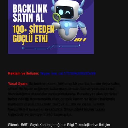
Reklam ve İletişim:
Skype: live:.cid.575569c608265c69
Yasal Uyarı:
Bu internet sitesi, herhangi bir marka, kurum veya şahıs
şirketi ile hiçbir bağlantısı bulunmamaktadır. Sitede yalnızca kendi
hazırladığımız makaleler paylaşılmaktadır. Burada yer alan içerikler
haber niteliği taşımamakta olup, gerçek kurum ve kişiler hakkında
paylaşım yapılmamaktadır. Gerçek kurum ve kişiler ile isim
benzerlikleri tamamen tesadüfidir. Sitemizdeki bilgiler taslak
halindedir ve tavsiye niteliği taşımazlar.
Sitemiz, 5651 Sayılı Kanun gereğince Bilgi Teknolojileri ve İletişim