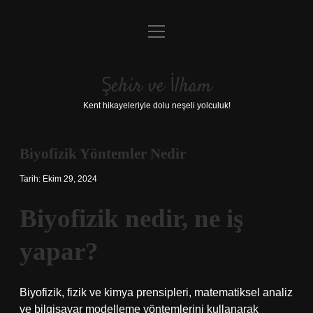
menüyü
Anasayfa
aç
Gizlilik Politikası
Şehir ve İlham
Yasal Uyarı
Kent hikayeleriyle dolu neşeli yolculuk!
Hakkımızda
Biyofizik Yöntemler Nedir
Tarih: Ekim 29, 2024
Biyofizik nedir, ne iş
yapar?
Biyofizik, fizik ve kimya prensipleri, matematiksel analiz
ve bilgisayar modelleme yöntemlerini kullanarak