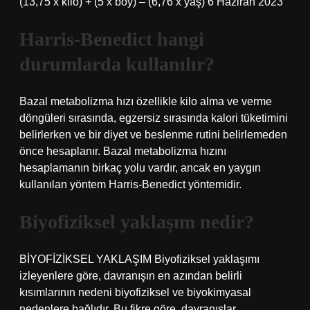
(13,75 x kilo) + (5 x boy) – (6,76 x yaş) 6 Haziran 2023
Harris-Benedict hangi
durumlarda kullanılır?
Bazal metabolizma hızı özellikle kilo alma ve verme
döngüleri sırasında, egzersiz sırasında kalori tüketimini
belirlerken ve bir diyet ve beslenme rutini belirlemeden
önce hesaplanır. Bazal metabolizma hızını
hesaplamanın birkaç yolu vardır, ancak en yaygın
kullanılan yöntem Harris-Benedict yöntemidir.
Biyofiziksel yaklaşım nedir?
BİYOFİZİKSEL YAKLAŞIM Biyofiziksel yaklaşımı
izleyenlere göre, davranışın en azından belirli
kısımlarının nedeni biyofiziksel ve biyokimyasal
nedenlere bağlıdır. Bu fikre göre, davranışlar