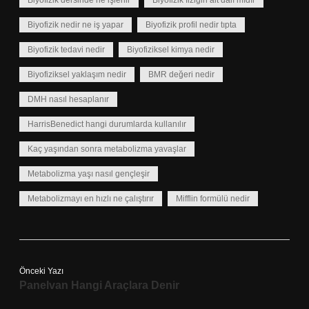
Biyofizik dersinde ne işlenir
Biyofizik fiziğin alt dalı mıdır
Biyofizik nedir ne iş yapar
Biyofizik profil nedir tıpta
Biyofizik tedavi nedir
Biyofiziksel kimya nedir
Biyofiziksel yaklaşım nedir
BMR değeri nedir
DMH nasıl hesaplanır
HarrisBenedict hangi durumlarda kullanılır
Kaç yaşından sonra metabolizma yavaşlar
Metabolizma yaşı nasıl gençleşir
Metabolizmayı en hızlı ne çalıştırır
Mifflin formülü nedir
Önceki Yazı
Panelvan Hangi Araçlara Denir