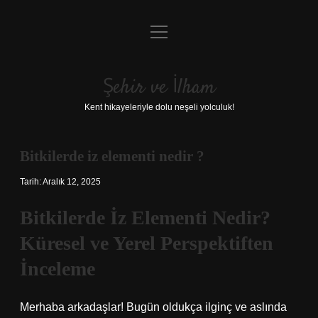
menüyü
Anasayfa
aç
Gizlilik Politikası
Şehir ve İlham
Yasal Uyarı
Kent hikayeleriyle dolu neşeli yolculuk!
Hakkımızda
Bitkilerde iz elementi nedir ?
Tarih: Aralık 12, 2025
Bitkilerde İz Elementi Nedir?
Küresel ve Yerel Perspektiften
İnceleme
Merhaba arkadaşlar! Bugün oldukça ilginç ve aslında