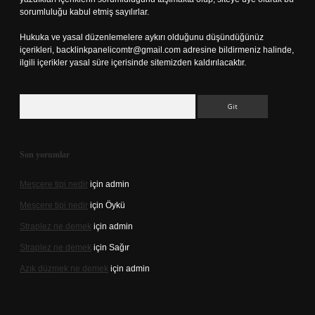
sorumluluğu kabul etmiş sayılırlar.
Hukuka ve yasal düzenlemelere aykırı olduğunu düşündüğünüz
içerikleri,
backlinkpanelicomtr@gmail.com
adresine bildirmeniz halinde,
ilgili içerikler yasal süre içerisinde sitemizden kaldırılacaktır.
Arama
Son yorumlar
Meşcere tipi nedir
için
admin
Meşcere tipi nedir
için
Öykü
Straplez ne demek
için
admin
Straplez ne demek
için
Sağır
Azık düzmek ne demek
için
admin