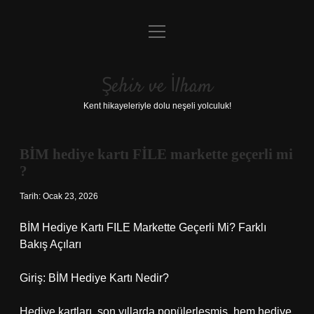
menüyü
Anasayfa
aç
Gizlilik Politikası
Şehir ve İlham
Yasal Uyarı
Kent hikayeleriyle dolu neşeli yolculuk!
Hakkımızda
BİM hediye kartı FİLE markette geçerli mi
?
Tarih: Ocak 23, 2026
BİM Hediye Kartı FILE Markette Geçerli Mi? Farklı
Bakış Açıları
Giriş: BİM Hediye Kartı Nedir?
Hediye kartları, son yıllarda popülerleşmiş, hem hediye