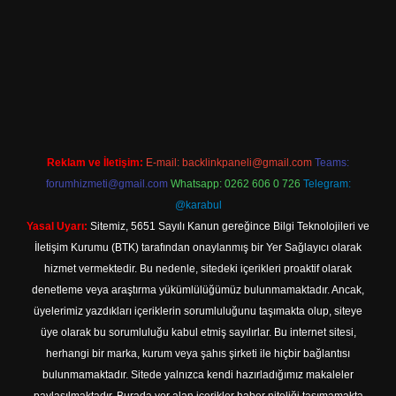
xbet güncel adresi
https://tulipbett.net/
Reklam ve İletişim:
E-mail:
backlinkpaneli@gmail.com
Teams:
forumhizmeti@gmail.com
Whatsapp: 0262 606 0 726
Telegram:
@karabul
Yasal Uyarı:
Sitemiz, 5651 Sayılı Kanun gereğince Bilgi Teknolojileri ve
İletişim Kurumu (BTK) tarafından onaylanmış bir Yer Sağlayıcı olarak
hizmet vermektedir. Bu nedenle, sitedeki içerikleri proaktif olarak
denetleme veya araştırma yükümlülüğümüz bulunmamaktadır. Ancak,
üyelerimiz yazdıkları içeriklerin sorumluluğunu taşımakta olup, siteye
üye olarak bu sorumluluğu kabul etmiş sayılırlar. Bu internet sitesi,
herhangi bir marka, kurum veya şahıs şirketi ile hiçbir bağlantısı
bulunmamaktadır. Sitede yalnızca kendi hazırladığımız makaleler