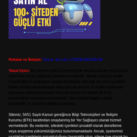
Reklam ve İletişim:
Skype: live:.cid.575569c608265c69
Yasal Uyarı:
Bu internet sitesi, herhangi bir marka, kurum veya şahıs
şirketi ile hiçbir bağlantısı bulunmamaktadır. Sitede yalnızca kendi
hazırladığımız makaleler paylaşılmaktadır. Burada yer alan içerikler
haber niteliği taşımamakta olup, gerçek kurum ve kişiler hakkında
paylaşım yapılmamaktadır. Gerçek kurum ve kişiler ile isim
benzerlikleri tamamen tesadüfidir. Sitemizdeki bilgiler taslak
halindedir ve tavsiye niteliği taşımazlar.
Sitemiz, 5651 Sayılı Kanun gereğince Bilgi Teknolojileri ve İletişim
Kurumu (BTK) tarafından onaylanmış bir Yer Sağlayıcı olarak hizmet
vermektedir. Bu nedenle, sitedeki içerikleri proaktif olarak denetleme
veya araştırma yükümlülüğümüz bulunmamaktadır. Ancak, üyelerimiz
yazdıkları içeriklerin sorumluluğunu taşımakta olup, siteye üye olarak bu