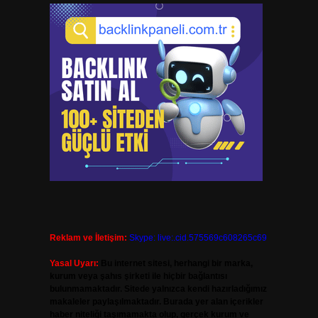
Reklam ve İletişim:
Skype: live:.cid.575569c608265c69
Yasal Uyarı:
Bu internet sitesi, herhangi bir marka,
kurum veya şahıs şirketi ile hiçbir bağlantısı
bulunmamaktadır. Sitede yalnızca kendi hazırladığımız
makaleler paylaşılmaktadır. Burada yer alan içerikler
haber niteliği taşımamakta olup, gerçek kurum ve