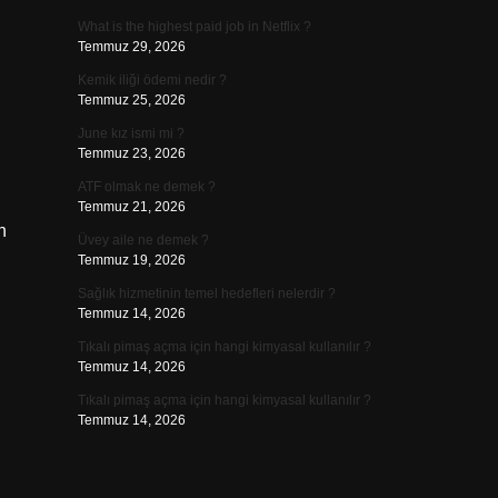
What is the highest paid job in Netflix ?
Temmuz 29, 2026
Kemik iliği ödemi nedir ?
Temmuz 25, 2026
June kız ismi mi ?
Temmuz 23, 2026
ATF olmak ne demek ?
Temmuz 21, 2026
n
Üvey aile ne demek ?
Temmuz 19, 2026
Sağlık hizmetinin temel hedefleri nelerdir ?
Temmuz 14, 2026
Tıkalı pimaş açma için hangi kimyasal kullanılır ?
Temmuz 14, 2026
Tıkalı pimaş açma için hangi kimyasal kullanılır ?
Temmuz 14, 2026