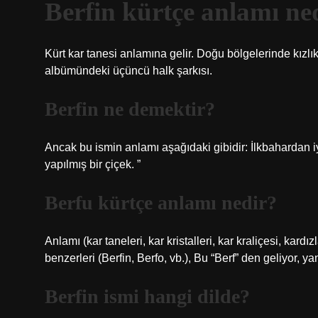
Berfin kürtçe anlamı ne
Kürt kar tanesi anlamına gelir. Doğu bölgelerinde kızl
albümündeki üçüncü halk şarkısı.
Berfin ne demektir?
Ancak bu ismin anlamı aşağıdaki gibidir: İlkbahardan iy
yapılmış bir çiçek. ”
Berfu kürtçe anlamı nedir?
Anlamı (kar taneleri, kar kristalleri, kar kraliçesi, kar
benzerleri (Berfin, Berfo, vb.), Bu “Berf” den geliyor, ya
Berfin ismi hangi dilde?