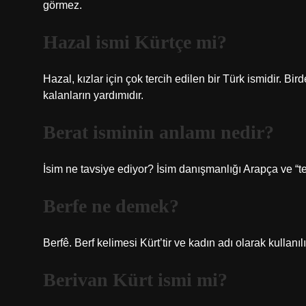
görmez.
Hazal ismi Kürtçe mi?
Hazal, kızlar için çok tercih edilen bir Türk ismidir. Bi
kalanların yardımıdır.
Berat isminin anlamı nedir?
İsim ne tavsiye ediyor? İsim danışmanlığı Arapça ve “tem
Berfe ne demek?
Berfê. Berf kelimesi Kürt’tir ve kadın adı olarak kullanılı
Berivan Kürt ismi mi?