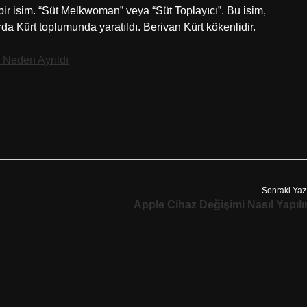
bir isim. “Süt Melkwoman” veya “Süt Toplayıcı”. Bu isim,
rda Kürt toplumunda yaratıldı. Berivan Kürt kökenlidir.
 Neden Ayrıldı
Sonraki Yaz
Apple Cihaz Değişimi Nasıl Yapılı