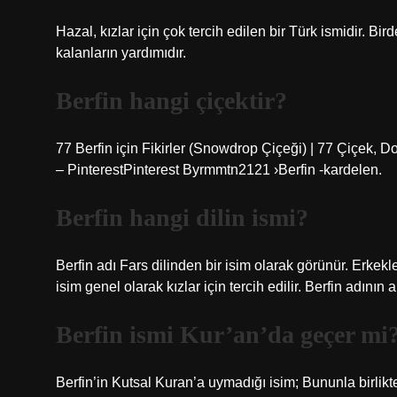
Hazal, kızlar için çok tercih edilen bir Türk ismidir. Bi
kalanların yardımıdır.
Berfin hangi çiçektir?
77 Berfin için Fikirler (Snowdrop Çiçeği) | 77 Çiçek, Do
– PinterestPinterest Byrmmtn2121 ›Berfin -kardelen.
Berfin hangi dilin ismi?
Berfin adı Fars dilinden bir isim olarak görünür. Erkekl
isim genel olarak kızlar için tercih edilir. Berfin adının
Berfin ismi Kur’an’da geçer mi
Berfin’in Kutsal Kuran’a uymadığı isim; Bununla birlikte,