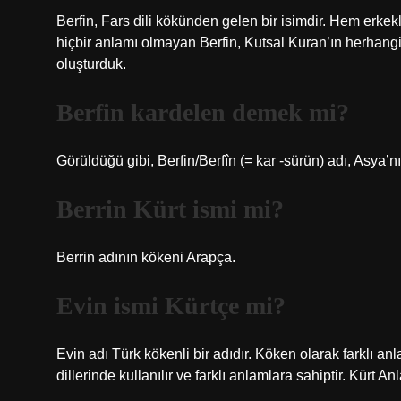
Berfin, Fars dili kökünden gelen bir isimdir. Hem erkekl
hiçbir anlamı olmayan Berfin, Kutsal Kuran’ın herhangi 
oluşturduk.
Berfin kardelen demek mi?
Görüldüğü gibi, Berfin/Berfîn (= kar -sürün) adı, Asya’nı
Berrin Kürt ismi mi?
Berrin adının kökeni Arapça.
Evin ismi Kürtçe mi?
Evin adı Türk kökenli bir adıdır. Köken olarak farklı anl
dillerinde kullanılır ve farklı anlamlara sahiptir. Kürt An