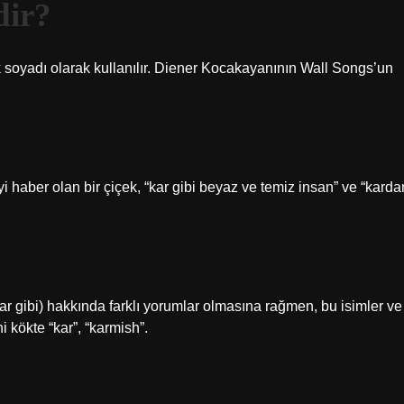
dir?
ık soyadı olarak kullanılır. Diener Kocakayanının Wall Songs’un
i haber olan bir çiçek, “kar gibi beyaz ve temiz insan” ve “karda
dızlar gibi) hakkında farklı yorumlar olmasına rağmen, bu isimler ve
ni kökte “kar”, “karmish”.