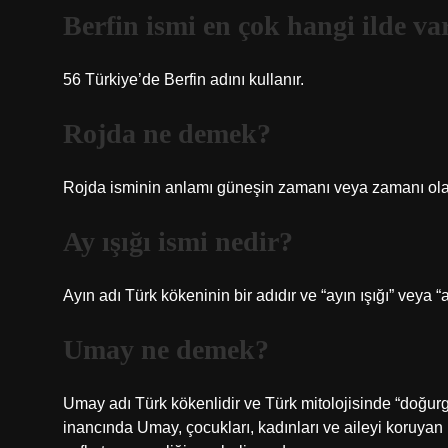
Berfin ismi en çok hangi ilde va
56 Türkiye’de Berfin adını kullanır.
Rojda ne demek?
Rojda isminin anlamı güneşin zamanı veya zamanı olar
Ay ışığı ismi nedir?
Ayın adı Türk kökeninin bir adıdır ve “ayın ışığı” veya “
Umay ne demek?
Umay adı Türk kökenlidir ve Türk mitolojisinde “doğurga
inancında Umay, çocukları, kadınları ve aileyi koruyan 