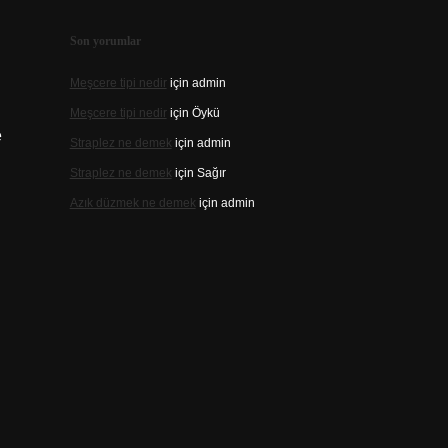
Son yorumlar
Meşcere tipi nedir
için
admin
Meşcere tipi nedir
için
Öykü
e
Straplez ne demek
için
admin
Straplez ne demek
için
Sağır
Azık düzmek ne demek
için
admin