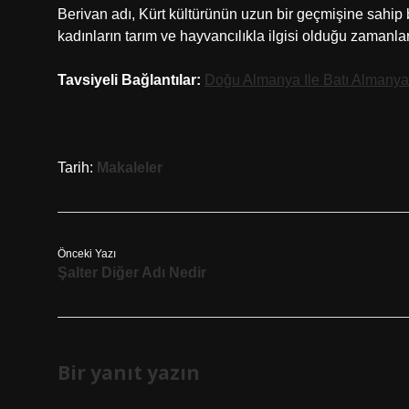
Berivan adı, Kürt kültürünün uzun bir geçmişine sahip 
kadınların tarım ve hayvancılıkla ilgisi olduğu zamanla
Tavsiyeli Bağlantılar:
Doğu Almanya Ile Batı Almanya
Tarih:
Makaleler
Önceki Yazı
Şalter Diğer Adı Nedir
Bir yanıt yazın