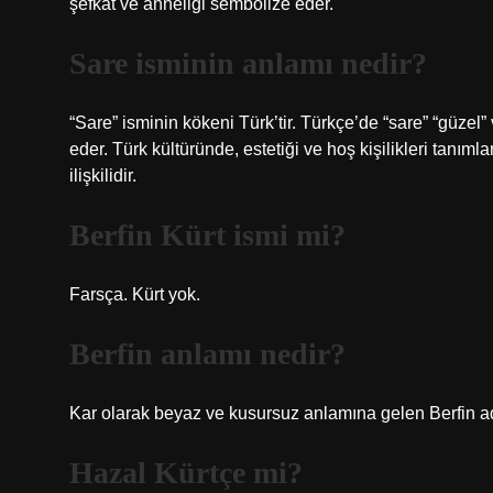
şefkat ve anneliği sembolize eder.
Sare isminin anlamı nedir?
“Sare” isminin kökeni Türk’tir. Türkçe’de “sare” “güzel” v
eder. Türk kültüründe, estetiği ve hoş kişilikleri tanımla
ilişkilidir.
Berfin Kürt ismi mi?
Farsça. Kürt yok.
Berfin anlamı nedir?
Kar olarak beyaz ve kusursuz anlamına gelen Berfin adı
Hazal Kürtçe mi?