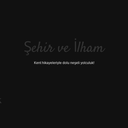
Şehir ve İlham
Kent hikayeleriyle dolu neşeli yolculuk!
k