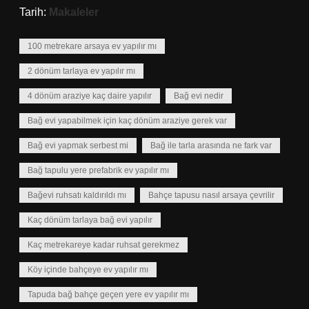
Tarih:
Makaleler
100 metrekare arsaya ev yapılır mı
2 dönüm tarlaya ev yapılır mı
4 dönüm araziye kaç daire yapılır
Bağ evi nedir
Bağ evi yapabilmek için kaç dönüm araziye gerek var
Bağ evi yapmak serbest mi
Bağ ile tarla arasında ne fark var
Bağ tapulu yere prefabrik ev yapılır mı
Bağevi ruhsatı kaldırıldı mı
Bahçe tapusu nasıl arsaya çevrilir
Kaç dönüm tarlaya bağ evi yapılır
Kaç metrekareye kadar ruhsat gerekmez
Köy içinde bahçeye ev yapılır mı
Tapuda bağ bahçe geçen yere ev yapılır mı