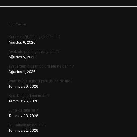
Sidebar
Son Yazılar
Kur’an değiştirilmiş olabilir mi ?
Ağustos 6, 2026
Avokado peeling nasıl yapılır ?
Ağustos 5, 2026
ayetlerden oluşan bölümlere ne denir ?
Ağustos 4, 2026
What is the highest paid job in Netflix ?
Temmuz 29, 2026
Kemik iliği ödemi nedir ?
Temmuz 25, 2026
June kız ismi mi ?
Temmuz 23, 2026
ATF olmak ne demek ?
Temmuz 21, 2026