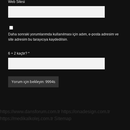
Web Sitesi
Daha sonraki yorumlarımda kullanılması için adım, e-posta adresim ve
site adresim bu tarayıcıya kaydedilsin.
6 + 2 kaçtır?
*
https://www.dansforum.com.tr
https://onadesign.com.tr
https://medikalkolej.com.tr
Sitemap