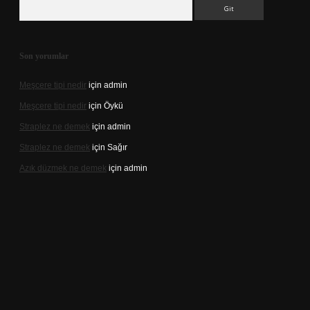
Arama
Son yorumlar
Meşcere tipi nedir
için
admin
Meşcere tipi nedir
için
Öykü
Straplez ne demek
için
admin
Straplez ne demek
için
Sağır
Azık düzmek ne demek
için
admin
t/