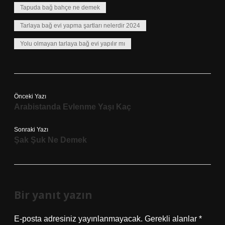
Tapuda bağ bahçe ne demek
Tarlaya bağ evi yapma şartları nelerdir 2024
Yolu olmayan tarlaya bağ evi yapılır mı
Önceki Yazı
Arabistanda Evlenme Yaşı Kaç
Sonraki Yazı
Şak Şuk Ne Demek
Bir yanıt yazın
E-posta adresiniz yayınlanmayacak.
Gerekli alanlar
*