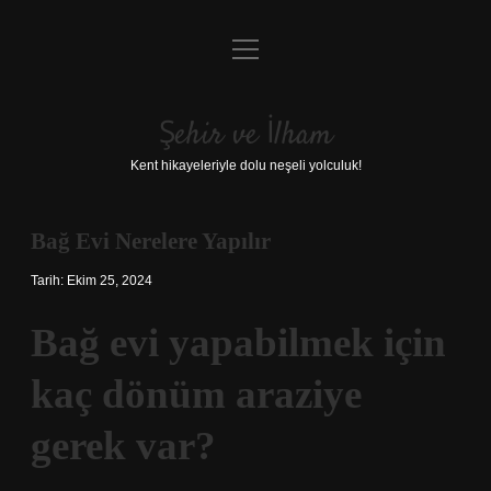
menüyü
Anasayfa
aç
Gizlilik Politikası
Şehir ve İlham
Yasal Uyarı
Kent hikayeleriyle dolu neşeli yolculuk!
Hakkımızda
Bağ Evi Nerelere Yapılır
Tarih: Ekim 25, 2024
Bağ evi yapabilmek için
kaç dönüm araziye
gerek var?