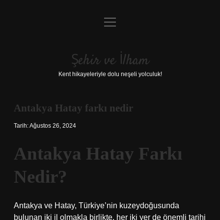
menüyü
Anasayfa
aç
Gizlilik Politikası
Şehir ve İlham
Yasal Uyarı
Kent hikayeleriyle dolu neşeli yolculuk!
Hakkımızda
Antakya Hatay farkı nedir
Tarih: Ağustos 26, 2024
Antakya Hatay Farkı
Nedir?
Antakya ve Hatay, Türkiye’nin kuzeydoğusunda
bulunan iki il olmakla birlikte, her iki yer de önemli tarihi