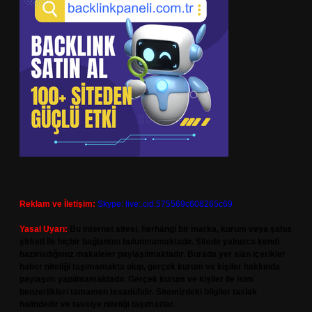
Reklam ve İletişim:
Skype: live:.cid.575569c608265c69
Yasal Uyarı:
Bu internet sitesi, herhangi bir marka, kurum veya şahıs
şirketi ile hiçbir bağlantısı bulunmamaktadır. Sitede yalnızca kendi
hazırladığımız makaleler paylaşılmaktadır. Burada yer alan içerikler
haber niteliği taşımamakta olup, gerçek kurum ve kişiler hakkında
paylaşım yapılmamaktadır. Gerçek kurum ve kişiler ile isim
benzerlikleri tamamen tesadüfidir. Sitemizdeki bilgiler taslak
halindedir ve tavsiye niteliği taşımazlar.