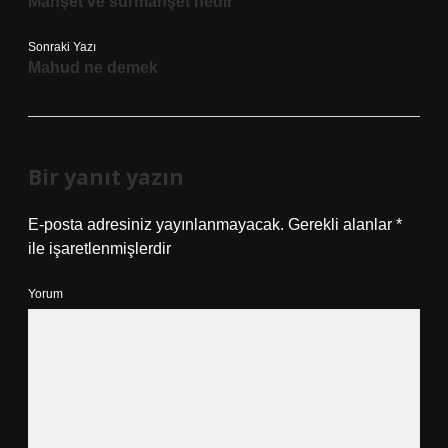
Manşet ve sürmanşet nedir
Sonraki Yazı
Mahud ne demek
Bir yanıt yazın
E-posta adresiniz yayınlanmayacak.
Gerekli alanlar
*
ile işaretlenmişlerdir
Yorum