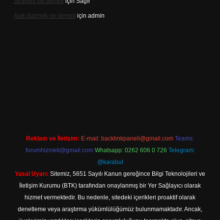
Straplez ne demek
için
Sağır
Azık düzmek ne demek
için
admin
lipbett.net/
Reklam ve İletişim:
E-mail:
backlinkpaneli@gmail.com
Teams:
forumhizmeti@gmail.com
Whatsapp: 0262 606 0 726
Telegram:
@karabul
Yasal Uyarı:
Sitemiz, 5651 Sayılı Kanun gereğince Bilgi Teknolojileri ve
İletişim Kurumu (BTK) tarafından onaylanmış bir Yer Sağlayıcı olarak
hizmet vermektedir. Bu nedenle, sitedeki içerikleri proaktif olarak
denetleme veya araştırma yükümlülüğümüz bulunmamaktadır. Ancak,