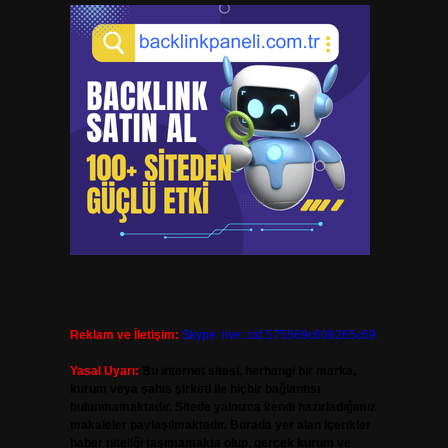
Reklam ve İletişim:
Skype: live:.cid.575569c608265c69
Yasal Uyarı:
Bu internet sitesi, herhangi bir marka,
kurum veya şahıs şirketi ile hiçbir bağlantısı
bulunmamaktadır. Sitede yalnızca kendi hazırladığımız
makaleler paylaşılmaktadır. Burada yer alan içerikler
haber niteliği taşımamakta olup, gerçek kurum ve