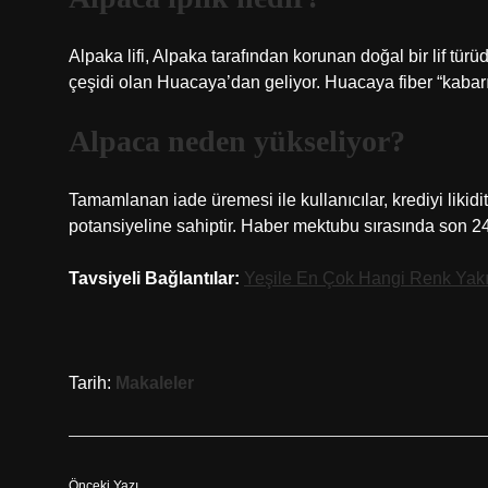
Alpaka lifi, Alpaka tarafından korunan doğal bir lif türüdü
çeşidi olan Huacaya’dan geliyor. Huacaya fiber “kabar
Alpaca neden yükseliyor?
Tamamlanan iade üremesi ile kullanıcılar, krediyi likid
potansiyeline sahiptir. Haber mektubu sırasında son 2
Tavsiyeli Bağlantılar:
Yeşile En Çok Hangi Renk Yakı
Tarih:
Makaleler
Önceki Yazı