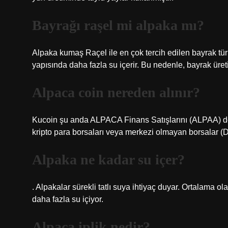
Bayrağı raşel mi alpaka mı?
Alpaka kumaş Raçel ile en çok tercih edilen bayrak türl
yapısında daha fazla su içerir. Bu nedenle, bayrak üreti
Alpaca coin nereden alınır?
Kucoin şu anda ALPACA Finans Satışlarını (ALPAA) d
kripto para borsaları veya merkezi olmayan borsalar (DE
Alpaka ne kadar su içer?
. Alpakalar sürekli tatlı suya ihtiyaç duyar. Ortalama o
daha fazla su içiyor.
Alpaca iplik nedir?