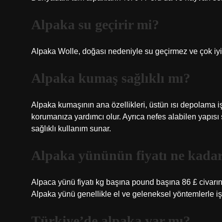
Alpaka su geçirir mi?
Alpaka Wolle, doğası nedeniyle su geçirmez ve çok iyi y
Alpaka kumaş sağlıklı mı?
Alpaka kumaşının ana özellikleri, üstün ısı depolama iş
korumanıza yardımcı olur. Ayrıca nefes alabilen yapıs
sağlıklı kullanım sunar.
Alpaka yününün fiyatı ne kada
Alpaca yünü fiyatı kg başına pound başına 86 £ civarın
Alpaka yünü genellikle el ve geleneksel yöntemlerle işle
Türkiye’de alpaka var mı?