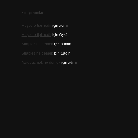
Son yorumlar
Meşcere tipi nedir
için
admin
Meşcere tipi nedir
için
Öykü
Straplez ne demek
için
admin
Straplez ne demek
için
Sağır
Azık düzmek ne demek
için
admin
.