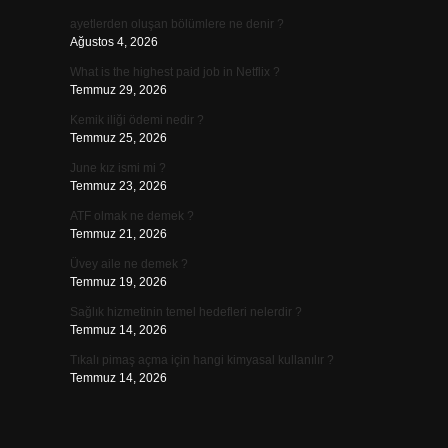
ayetlerden oluşan bölümlere ne denir ?
Ağustos 4, 2026
What is the highest paid job in Netflix ?
Temmuz 29, 2026
Kemik iliği ödemi nedir ?
Temmuz 25, 2026
June kız ismi mi ?
Temmuz 23, 2026
ATF olmak ne demek ?
Temmuz 21, 2026
Üvey aile ne demek ?
Temmuz 19, 2026
Sağlık hizmetinin temel hedefleri nelerdir ?
Temmuz 14, 2026
Tıkalı pimaş açma için hangi kimyasal kullanılır ?
Temmuz 14, 2026