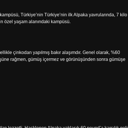
kampüsü, Türkiye’nin Türkiye’nin ilk Alpaka yavrularında, 7 kilo
için özel yaşam alanındaki kampüsü.
likle çinkodan yapılmış bakır alaşımdır. Genel olarak, %60
müşüne rağmen, gümüş içermez ve görünüşünden sonra gümüşe
ndan lezzetli. Hacklenen Alpaka yaklaşık 60 pound’a karşılık gelir