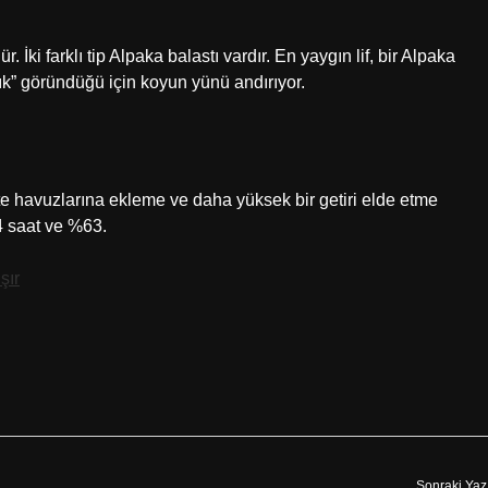
r. İki farklı tip Alpaka balastı vardır. En yaygın lif, bir Alpaka
ık” göründüğü için koyun yünü andırıyor.
ite havuzlarına ekleme ve daha yüksek bir getiri elde etme
4 saat ve %63.
şır
Sonraki Yaz