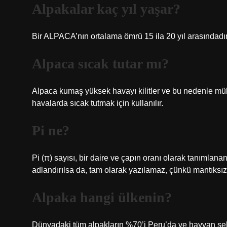
Alpakalar kaç yıl yaşar?
Bir ALPACA’nın ortalama ömrü 15 ila 20 yıl arasındadı
Alpaca sıcak tutar mı?
Alpaca kumaş yüksek havayı kilitler ve bu nedenle mük
havalarda sıcak tutmak için kullanılır.
Pi ne?
Pi (π) sayısı, bir daire ve çapın oranı olarak tanımlana
adlandırılsa da, tam olarak yazılamaz, çünkü mantıksız
Alpaka hangi ülkenin?
Dünyadaki tüm alpakların %70’i Peru’da ve hayvan sek