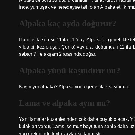
İnce, yumuşak ve neredeyse tatlı olan Alpaka eti, kırmı
Alpaka kaç ayda doğurur?
Hamilelik Süresi: 11 ila 11.5 ay. Alpakalar genellikle te
yılda bir kez oluşur; Çünkü yavrular doğumdan 12 ila 1
sabah 7 ile akşam 2 arasında doğar.
Alpaka yünü kaşındırır mı?
Kaşınıyor alpaka? Alpaka yünü genellikle kaşınmaz.
Lama ve alpaka aynı mı?
Yani lamalar kuzenlerinden çok daha büyük olacak. Yüzl
kulakları vardır, Lams ise muz boyutuna sahip daha uzun
yün üretiminde tüylü yaylar kullanmıştır.