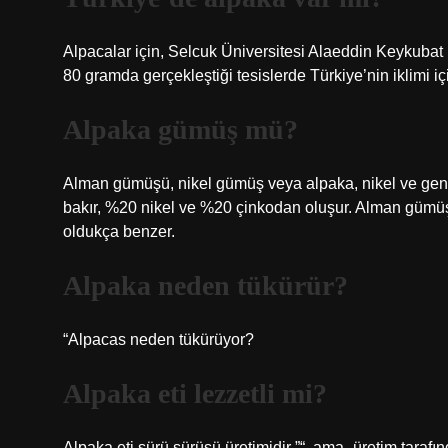
Alpacalar için, Selcuk Üniversitesi Alaeddin Keykubat 
80 gramda gerçekleştiği tesislerde Türkiye’nin iklimi 
Alpaka gümüş mü?
Alman gümüşü, nikel gümüş veya alpaka, nikel ve genel
bakır, %20 nikel ve %20 çinkodan oluşur. Alman gü
oldukça benzer.
Alpaka neden tükürür?
“Alpacas neden tükürüyor?
Alpaka eti lezzetli mi?
Alpaka eti sürü sürüsü üretimidir ”“, ama -üretim tarafı