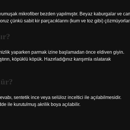
ve yumuşak mikrofiber bezden yapılmıştır. Beyaz kaburgalar ve ca
yoruz çünkü sabit kir parçacıklarını (kum ve toz gibi) çözmüyorlar
lır?
Temizlik yaparken parmak izine başlamadan önce eldiven giyin.
ştırın, köpüklü köpük. Hazırladığınız karışımla ıslatarak
lür?
abı, sentetik ince veya selüloz inceltici ile açılabilmesidir.
e ile kurutulmuş akrilik boya açılabilir.