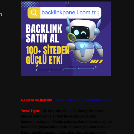
m
.
Reklam ve İletişim:
Skype: live:.cid.575569c608265c69
Yasal Uyarı:
Bu internet sitesi, herhangi bir marka,
kurum veya şahıs şirketi ile hiçbir bağlantısı
bulunmamaktadır. Sitede yalnızca kendi hazırladığımız
makaleler paylaşılmaktadır. Burada yer alan içerikler
haber niteliği taşımamakta olup, gerçek kurum ve