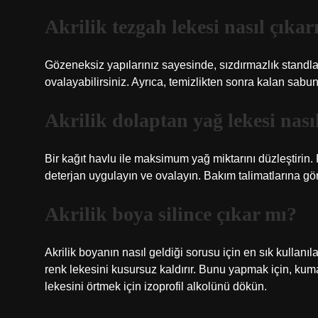
Akrilik tezgah lekesi nasıl çıkarı
Gözeneksiz yapılarınız sayesinde, sızdırmazlık standla
ovalayabilirsiniz. Ayrıca, temizlikten sonra kalan sabun
Akrilik dolaptan yağ lekesi nasıl
Bir kağıt havlu ile maksimum yağ miktarını düzleştirin. 
deterjan uygulayın ve ovalayın. Bakım talimatlarına gör
Akrilik boya silince çıkar mı?
Akrilik boyanın nasıl geldiği sorusu için en sık kullanıl
renk lekesini kusursuz kaldırır. Bunu yapmak için, kumaş
lekesini örtmek için izoprofil alkolünü dökün.