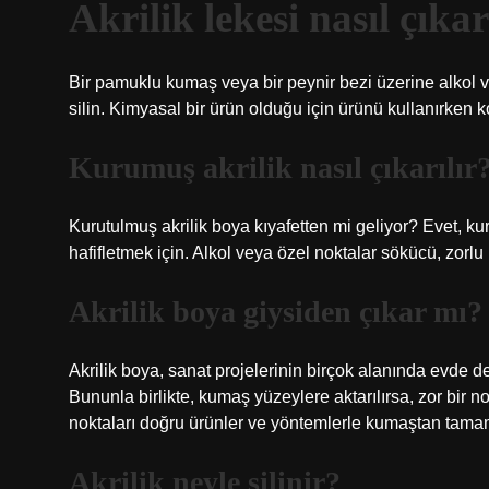
Akrilik lekesi nasıl çıkar
Bir pamuklu kumaş veya bir peynir bezi üzerine alkol ve
silin. Kimyasal bir ürün olduğu için ürünü kullanırken 
Kurumuş akrilik nasıl çıkarılır
Kurutulmuş akrilik boya kıyafetten mi geliyor? Evet, ku
hafifletmek için. Alkol veya özel noktalar sökücü, zorlu n
Akrilik boya giysiden çıkar mı?
Akrilik boya, sanat projelerinin birçok alanında evde de
Bununla birlikte, kumaş yüzeylere aktarılırsa, zor bir no
noktaları doğru ürünler ve yöntemlerle kumaştan tamame
Akrilik neyle silinir?