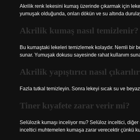
Akrilik renk lekesini kumaş üzerinde çıkarmak için leke
yumuşak olduğunda, onları dökün ve su altında durulay
Akrilik kumaş nasıl temizlenir?
Bu kumaştaki lekeleri temizlemek kolaydır. Nemli bir b
sunar. Yumuşak dokusu sayesinde rahat kullanım suna
Akrilik yapıştırıcı nasıl çıkarılı
Fazla tutkal temizleyin. Sonra lekeyi sıcak su ve beyaz s
Tiner kıyafete zarar verir mi?
Selülozik kumaşı inceliyor mu? Selüloz inceltici, diğer
inceltici muhtemelen kumaşa zarar verecektir çünkü 