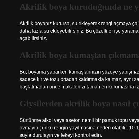
Akrilik boya kuruduğunda ne 
Akrilik boyanız kurursa, su ekleyerek rengi açmaya çalı
daha fazla su ekleyebilirsiniz. Bu çözeltiler işe yaramaz
açabilirsiniz.
Akrilik boya kumaştan çıkmama
Bu, boyama yaparken kumaşlarınızın yüzeye yapışması
sadece kir ve tozu ortadan kaldırmakla kalmaz, aynı z
başlatmadan önce makalenizi tamamen kurumasına izi
Giysilerden akrilik boya nasıl çı
Sürtünme alkol veya aseton nemli bir pamuk topu veya
ovmayın çünkü rengin yayılmasına neden olabilir. 10-15 
suyla durulayın ve lekeyi kontrol edin.