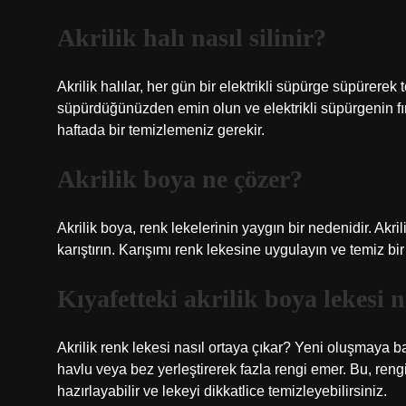
Akrilik halı nasıl silinir?
Akrilik halılar, her gün bir elektrikli süpürge süpürerek t
süpürdüğünüzden emin olun ve elektrikli süpürgenin fırça
haftada bir temizlemeniz gerekir.
Akrilik boya ne çözer?
Akrilik boya, renk lekelerinin yaygın bir nedenidir. Akri
karıştırın. Karışımı renk lekesine uygulayın ve temiz bir
Kıyafetteki akrilik boya lekesi n
Akrilik renk lekesi nasıl ortaya çıkar? Yeni oluşmaya ba
havlu veya bez yerleştirerek fazla rengi emer. Bu, reng
hazırlayabilir ve lekeyi dikkatlice temizleyebilirsiniz.