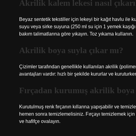
Akrilik kalem lekesi nasıl çıkarı
Beyaz sentetik tekstiller için lekeyi bir kağıt havlu i
suyu veya sirke suyuna (250 ml su için 1 yemek kaşığı b
bakım talimatlarına göre yıkayın. Toz yıkama kullanın.
Akrilik boya suyla çıkar mı?
Çizimler tarafından genellikle kullanılan akrilik (polim
avantajları vardır: hızlı bir şekilde kururlar ve kurutur
Fırçadan kurumuş akrilik boya n
Kurutulmuş renk fırçanın kıllarına yapışabilir ve temiz
hemen sonra temizlemelisiniz. Fırçayı temizlemek için 
ve hafifçe ovalayın.