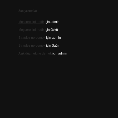
Son yorumlar
Meşcere tipi nedir
için
admin
Meşcere tipi nedir
için
Öykü
Straplez ne demek
için
admin
Straplez ne demek
için
Sağır
Azık düzmek ne demek
için
admin