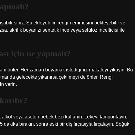
yapmalı?
şabilirsiniz. Su ekleyebilir, rengin emmesini bekleyebilir ve
sa, akrilik boyanızı sentetik ince veya selüloz incelticisi ile
sı için ne yapmalı?
nı önler. Her zaman boyamak istediğiniz makaleyi yıkayın. Bu
amanda gelecekte yıkanırsa çekilmeyi de önler. Rengi
n verin.
karılır?
 alkol veya aseton bebek bezi kullanın. Lekeyi tamponlayın,
dakika bırakın, sonra eski bir diş fırçasıyla fırçalayın. Soğuk