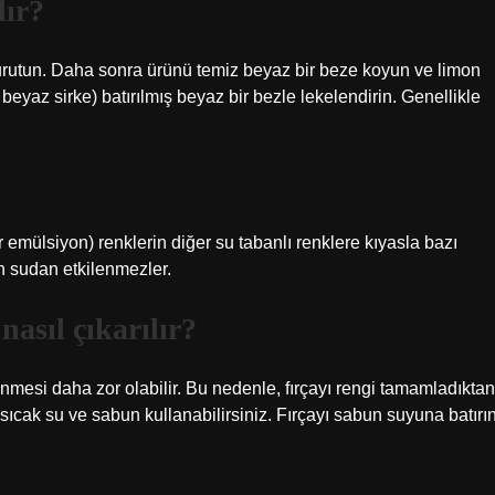
lır?
le kurutun. Daha sonra ürünü temiz beyaz bir beze koyun ve limon
eyaz sirke) batırılmış beyaz bir bezle lekelendirin. Genellikle
er emülsiyon) renklerin diğer su tabanlı renklere kıyasla bazı
ken sudan etkilenmezler.
asıl çıkarılır?
lenmesi daha zor olabilir. Bu nedenle, fırçayı rengi tamamladıktan
sıcak su ve sabun kullanabilirsiniz. Fırçayı sabun suyuna batırı