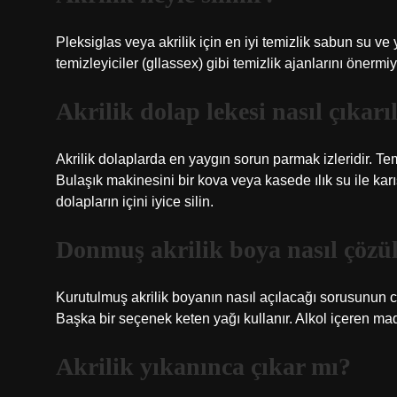
Pleksiglas veya akrilik için en iyi temizlik sabun su 
temizleyiciler (gllassex) gibi temizlik ajanlarını önermi
Akrilik dolap lekesi nasıl çıkarı
Akrilik dolaplarda en yaygın sorun parmak izleridir. 
Bulaşık makinesini bir kova veya kasede ılık su ile karı
dolapların içini iyice silin.
Donmuş akrilik boya nasıl çözü
Kurutulmuş akrilik boyanın nasıl açılacağı sorusunun cev
Başka bir seçenek keten yağı kullanır. Alkol içeren madd
Akrilik yıkanınca çıkar mı?