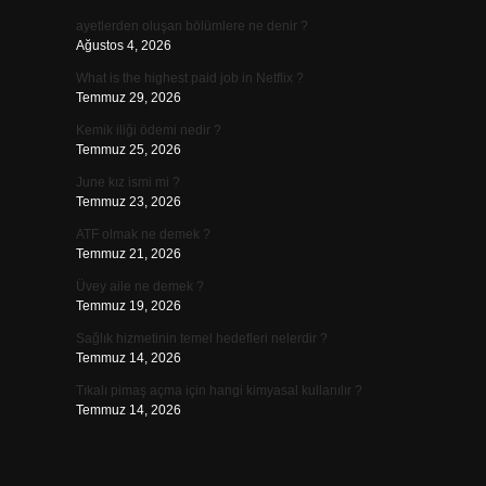
ayetlerden oluşan bölümlere ne denir ?
Ağustos 4, 2026
What is the highest paid job in Netflix ?
Temmuz 29, 2026
Kemik iliği ödemi nedir ?
Temmuz 25, 2026
June kız ismi mi ?
Temmuz 23, 2026
ATF olmak ne demek ?
Temmuz 21, 2026
Üvey aile ne demek ?
Temmuz 19, 2026
Sağlık hizmetinin temel hedefleri nelerdir ?
Temmuz 14, 2026
Tıkalı pimaş açma için hangi kimyasal kullanılır ?
Temmuz 14, 2026