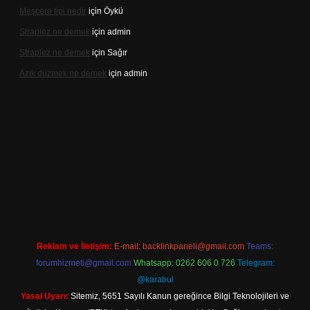
Meşcere tipi nedir
için
Öykü
Straplez ne demek
için
admin
Straplez ne demek
için
Sağır
Azık düzmek ne demek
için
admin
ett.net/
Reklam ve İletişim:
E-mail:
backlinkpaneli@gmail.com
Teams:
forumhizmeti@gmail.com
Whatsapp: 0262 606 0 726
Telegram:
@karabul
Yasal Uyarı:
Sitemiz, 5651 Sayılı Kanun gereğince Bilgi Teknolojileri ve