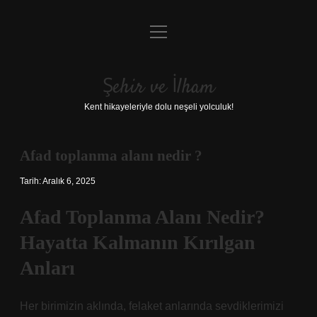
menüyü
Anasayfa
aç
Gizlilik Politikası
Şehir ve İlham
Yasal Uyarı
Kent hikayeleriyle dolu neşeli yolculuk!
Hakkımızda
Afad toplanma alanı nedir ?
Tarih: Aralık 6, 2025
Afad Toplanma Alanı Nedir?
Hayatta Kalmanın Kırılgan
Anları
Her birimizin aklında, felaket anlarında sevdiklerimizi