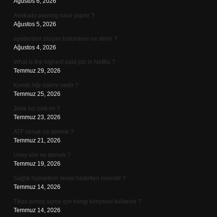
Ağustos 6, 2026
Avokado peeling nasıl yapılır ?
Ağustos 5, 2026
ayetlerden oluşan bölümlere ne denir ?
Ağustos 4, 2026
What is the highest paid job in Netflix ?
Temmuz 29, 2026
Kemik iliği ödemi nedir ?
Temmuz 25, 2026
June kız ismi mi ?
Temmuz 23, 2026
ATF olmak ne demek ?
Temmuz 21, 2026
Üvey aile ne demek ?
Temmuz 19, 2026
Sağlık hizmetinin temel hedefleri nelerdir ?
Temmuz 14, 2026
Tıkalı pimaş açma için hangi kimyasal kullanılır ?
Temmuz 14, 2026