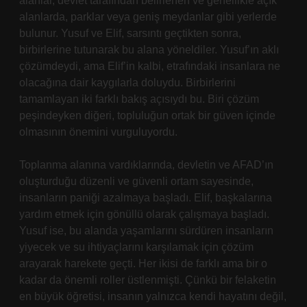
alanlar, devlet tarafından belirlenen ve genellikle açık
alanlarda, parklar veya geniş meydanlar gibi yerlerde
bulunur. Yusuf ve Elif, sarsıntı geçtikten sonra,
birbirlerine tutunarak bu alana yöneldiler. Yusuf’ın aklı
çözümdeydi, ama Elif’in kalbi, etrafındaki insanlara ne
olacağına dair kaygılarla doluydu. Birbirlerini
tamamlayan iki farklı bakış açısıydı bu. Biri çözüm
peşindeyken diğeri, topluluğun ortak bir güven içinde
olmasının önemini vurguluyordu.
Toplanma alanına vardıklarında, devletin ve AFAD’ın
oluşturduğu düzenli ve güvenli ortam sayesinde,
insanların paniği azalmaya başladı. Elif, başkalarına
yardım etmek için gönüllü olarak çalışmaya başladı.
Yusuf ise, bu alanda yaşamlarını sürdüren insanların
yiyecek ve su ihtiyaçlarını karşılamak için çözüm
arayarak harekete geçti. Her ikisi de farklı ama bir o
kadar da önemli roller üstlenmişti. Çünkü bir felaketin
en büyük öğretisi, insanın yalnızca kendi hayatını değil,