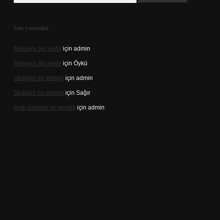
Son yorumlar
Meşcere tipi nedir
için
admin
Meşcere tipi nedir
için
Öykü
Straplez ne demek
için
admin
Straplez ne demek
için
Sağır
Azık düzmek ne demek
için
admin
t/