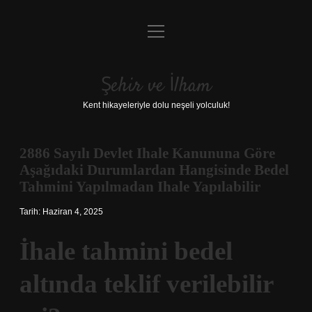
menüyü
Anasayfa
aç
Gizlilik Politikası
Şehir ve İlham
Yasal Uyarı
Kent hikayeleriyle dolu neşeli yolculuk!
Hakkımızda
2886 Sayılı Devlet Ihale Kanununa Göre
Aşağıdaki Durumlardan Hangisinde Bedel
Tahmini Yapılmadan Ihale Yapılabilir
Tarih: Haziran 4, 2025
İhale tahmini bedel
altında teklif verilebilir