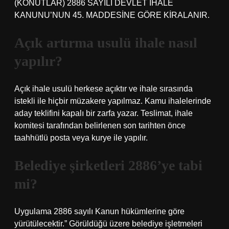
(KONUTLAR) 2886 SAYILI DEVLET İHALE
KANUNU’NUN 45. MADDESİNE GÖRE KİRALANIR.
Açık artırma usulü ihale nasıl
yapılır?
Açık ihale usulü herkese açıktır ve ihale sırasında
istekli ile hiçbir müzakere yapılmaz. Kamu ihalelerinde
aday teklifini kapalı bir zarfa yazar. Teslimat, ihale
komitesi tarafından belirlenen son tarihten önce
taahhütlü posta veya kurye ile yapılır.
Belediye şirketleri 2886’ye tabi
mi?
Uygulama 2886 sayılı Kanun hükümlerine göre
yürütülecektir.” Görüldüğü üzere belediye işletmeleri