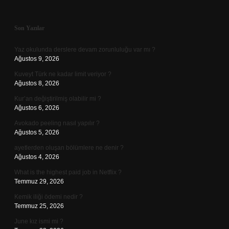
Sidebar
Son Yazılar
Yaz okulunda derslere devam zorunluluğu var mı ?
Ağustos 9, 2026
Kuveyt Türk ne kadar limit veriyor ?
Ağustos 8, 2026
Kur’an değiştirilmiş olabilir mi ?
Ağustos 6, 2026
Avokado peeling nasıl yapılır ?
Ağustos 5, 2026
ayetlerden oluşan bölümlere ne denir ?
Ağustos 4, 2026
What is the highest paid job in Netflix ?
Temmuz 29, 2026
Kemik iliği ödemi nedir ?
Temmuz 25, 2026
June kız ismi mi ?