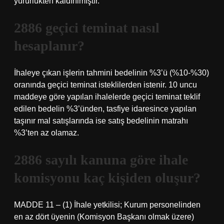
yürürlükten kaldırılmıştır.
2886 geçici teminat nasıl
hesaplanır?
İhaleye çıkan işlerin tahmini bedelinin %3’ü (%10-%30)
oranında geçici teminat isteklilerden istenir. 10 uncu
maddeye göre yapılan ihalelerde geçici teminat teklif
edilen bedelin %3’ünden, tasfiye idaresince yapılan
taşınır mal satışlarında ise satış bedelinin matrahı
%3’ten az olamaz.
2886 sayılı kanuna göre ihale
komisyonu kaç kişiden oluşur?
MADDE 11 – (1) İhale yetkilisi; Kurum personelinden
en az dört üyenin (Komisyon Başkanı olmak üzere)