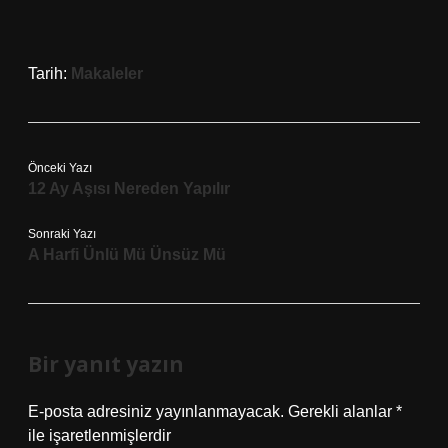
Tarih:
Makaleler
Önceki Yazı
12 Ay Aşısı Nereden Yapılır
Sonraki Yazı
A Harfi Ünlü Mü Ünsüz Mü
Bir yanıt yazın
E-posta adresiniz yayınlanmayacak.
Gerekli alanlar
*
ile işaretlenmişlerdir