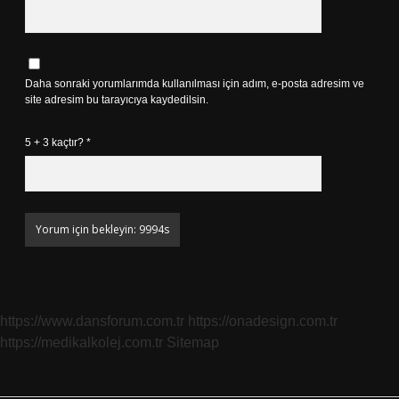
Daha sonraki yorumlarımda kullanılması için adım, e-posta adresim ve
site adresim bu tarayıcıya kaydedilsin.
5 + 3 kaçtır?
*
https://www.dansforum.com.tr
https://onadesign.com.tr
https://medikalkolej.com.tr
Sitemap