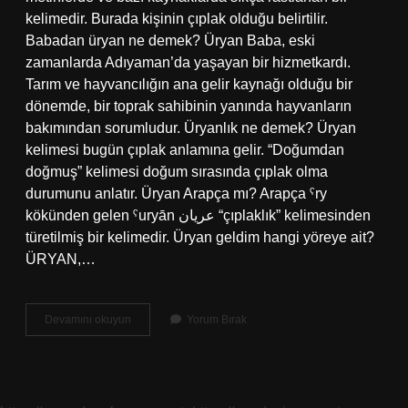
kelimedir. Burada kişinin çıplak olduğu belirtilir.
Babadan üryan ne demek? Üryan Baba, eski
zamanlarda Adıyaman’da yaşayan bir hizmetkardı.
Tarım ve hayvancılığın ana gelir kaynağı olduğu bir
dönemde, bir toprak sahibinin yanında hayvanların
bakımından sorumludur. Üryanlık ne demek? Üryan
kelimesi bugün çıplak anlamına gelir. “Doğumdan
doğmuş” kelimesi doğum sırasında çıplak olma
durumunu anlatır. Üryan Arapça mı? Arapça ˁry
kökünden gelen ˁuryān عريان “çıplaklık” kelimesinden
türetilmiş bir kelimedir. Üryan geldim hangi yöreye ait?
ÜRYAN,…
Üryan
Devamını okuyun
Yorum Bırak
Etmek
Ne
Demek