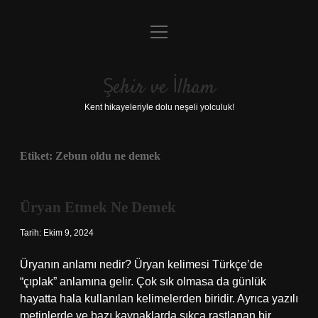
menüyü
Anasayfa
aç
Gizlilik Politikası
Şehir ve İlham
Yasal Uyarı
Kent hikayeleriyle dolu neşeli yolculuk!
Hakkımızda
Etiket:
Zebun oldu ne demek
Üryan Etmek Ne Demek
Tarih: Ekim 9, 2024
Üryanın anlamı nedir? Üryan kelimesi Türkçe’de
“çıplak” anlamına gelir. Çok sık olmasa da günlük
hayatta hala kullanılan kelimelerden biridir. Ayrıca yazılı
metinlerde ve bazı kaynaklarda sıkça rastlanan bir