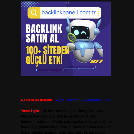
Reklam ve İletişim:
Skype: live:.cid.575569c608265c69
Yasal Uyarı:
Bu internet sitesi, herhangi bir marka,
kurum veya şahıs şirketi ile hiçbir bağlantısı
bulunmamaktadır. Sitede yalnızca kendi hazırladığımız
makaleler paylaşılmaktadır. Burada yer alan içerikler
haber niteliği taşımamakta olup, gerçek kurum ve