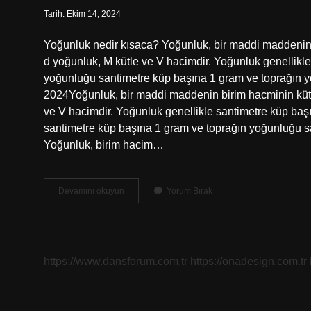
Tarih: Ekim 14, 2024
Yoğunluk nedir kısaca? Yoğunluk, bir maddi maddenin b
d yoğunluk, M kütle ve V hacimdir. Yoğunluk genellikle
yoğunluğu santimetre küp başına 1 gram ve toprağın y
2024Yoğunluk, bir maddi maddenin birim hacminin kütle
ve V hacimdir. Yoğunluk genellikle santimetre küp baş
santimetre küp başına 1 gram ve toprağın yoğunluğu s
Yoğunluk, birim hacim…
Yoğunluk
Devamını okuyun
Yorum Bırak
Nedir
3
Sınıf
https://www.dansforum.com.tr
https://onadesign.com.tr