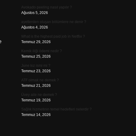
Avokado peeling nasıl yapılır ?
Ağustos 5, 2026
ayetlerden oluşan bölümlere ne denir ?
Ağustos 4, 2026
What is the highest paid job in Netflix ?
e
Temmuz 29, 2026
Kemik iliği ödemi nedir ?
Temmuz 25, 2026
June kız ismi mi ?
Temmuz 23, 2026
ATF olmak ne demek ?
Temmuz 21, 2026
Üvey aile ne demek ?
Temmuz 19, 2026
Sağlık hizmetinin temel hedefleri nelerdir ?
Temmuz 14, 2026