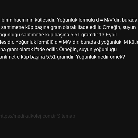
irim hacminin kütlesidir. Yoğunluk formülü d = M/V’dir; burada
 santimetre küp başına gram olarak ifade edilir. Örneğin, suyun
oğunluğu santimetre küp başına 5,51 gramdır.13 Eylül
sidir. Yoğunluk formülü d = M/V’dir; burada d yoğunluk, M kütl
ına gram olarak ifade edilir. Örneğin, suyun yoğunluğu
antimetre küp başına 5,51 gramdır. Yoğunluk nedir örnek?
https://medikalkolej.com.tr
Sitemap