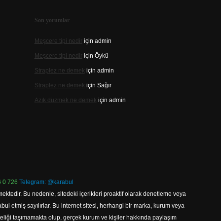
Son yorumlar
Meşcere tipi nedir
için
admin
Meşcere tipi nedir
için
Öykü
Straplez ne demek
için
admin
Straplez ne demek
için
Sağır
Azık düzmek ne demek
için
admin
 0 726
Telegram: @karabul
ektedir. Bu nedenle, sitedeki içerikleri proaktif olarak denetleme veya
 etmiş sayılırlar. Bu internet sitesi, herhangi bir marka, kurum veya
niteliği taşımamakta olup, gerçek kurum ve kişiler hakkında paylaşım